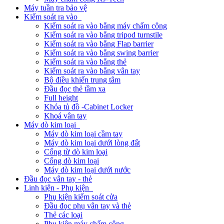
Máy tuần tra bảo vệ
Kiểm soát ra vào
Kiểm soát ra vào bằng máy chấm công
Kiểm soát ra vào bằng tripod turnstile
Kiểm soát ra vào bằng Flap barrier
Kiểm soát ra vào bằng swing barrier
Kiểm soát ra vào bằng thẻ
Kiểm soát ra vào bằng vân tay
Bộ điều khiển trung tâm
Đầu đọc thẻ tầm xa
Full height
Khóa tủ đồ -Cabinet Locker
Khoá vân tay
Máy dò kim loại
Máy dò kim loại cầm tay
Máy dò kim loại dưới lòng đất
Cổng từ dò kim loại
Cổng dò kim loại
Máy dò kim loại dưới nước
Đầu đọc vân tay - thẻ
Linh kiện - Phụ kiện
Phụ kiện kiểm soát cửa
Đầu đọc phụ vân tay và thẻ
Thẻ các loại
Phụ kiện máy chấm công