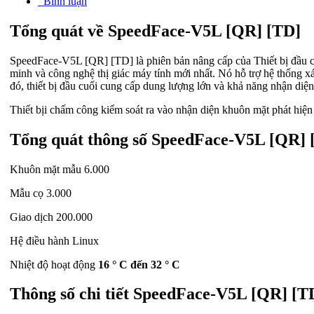
Bình luận
Tổng quát về SpeedFace-V5L [QR] [TD]
SpeedFace-V5L [QR] [TD] là phiên bản nâng cấp của Thiết bị đầu c
minh và công nghệ thị giác máy tính mới nhất. Nó hỗ trợ hệ thống x
đó, thiết bị đầu cuối cung cấp dung lượng lớn và khả năng nhận diệ
Thiết bịi chấm công kiểm soát ra vào nhận diện khuôn mặt phát hi
Tổng quát thông số SpeedFace-V5L [QR] 
Khuôn mặt mẫu 6.000
Mẫu cọ 3.000
Giao dịch 200.000
Hệ điều hành Linux
Nhiệt độ hoạt động
16 ° C đến 32 ° C
Thông số chi tiết SpeedFace-V5L [QR] [T