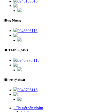
0945163616
Hồng Nhung
0948806116
HOTLINE (24/7)
0946.876.116
Hỗ trợ kỹ thuật
0948706116
Chi tiết sản phẩm