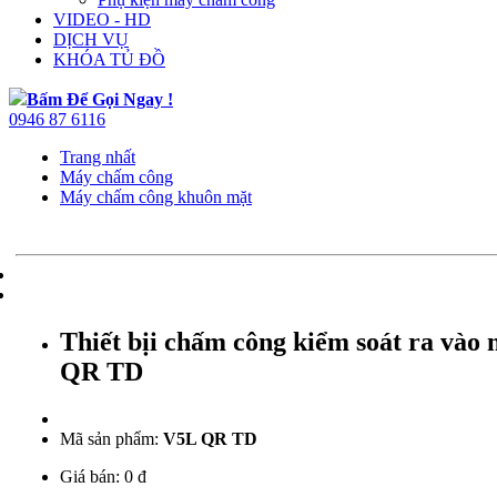
VIDEO - HD
DỊCH VỤ
KHÓA TỦ ĐỒ
Bấm Để Gọi Ngay !
0946 87 6116
Trang nhất
Máy chấm công
Máy chấm công khuôn mặt
Thiết bịi chấm công kiểm soát ra vào
QR TD
Mã sản phẩm:
V5L QR TD
Giá bán:
0 đ