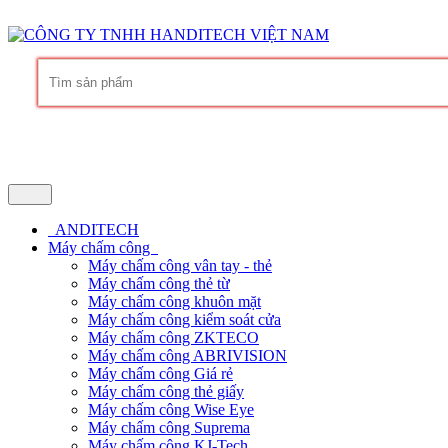
Hàng chính hãng
Bảo hành trọn đời phần mềm
Dịch vụ chuyên nghi
ANDITECH
Máy chấm công
Máy chấm công vân tay - thẻ
Máy chấm công thẻ từ
Máy chấm công khuôn mặt
Máy chấm công kiểm soát cửa
Máy chấm công ZKTECO
Máy chấm công ABRIVISION
Máy chấm công Giá rẻ
Máy chấm công thẻ giấy
Máy chấm công Wise Eye
Máy chấm công Suprema
Máy chấm công KJ-Tech