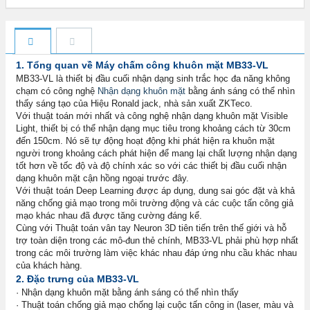
1. Tổng quan về Máy chấm công khuôn mặt MB33-VL
MB33-VL là thiết bị đầu cuối nhận dạng sinh trắc học đa năng không
chạm có công nghệ
Nhận dạng khuôn mặt
bằng ánh sáng có thể nhìn
thấy sáng tạo của Hiệu Ronald jack, nhà sản xuất ZKTeco.
Với thuật toán mới nhất và công nghệ nhận dạng khuôn mặt Visible
Light, thiết bị có thể nhận dạng mục tiêu trong khoảng cách từ 30cm
đến 150cm. Nó sẽ tự động hoạt động khi phát hiện ra khuôn mặt
người trong khoảng cách phát hiện để mang lại chất lượng nhận dạng
tốt hơn về tốc độ và độ chính xác so với các thiết bị đầu cuối nhận
dạng khuôn mặt cận hồng ngoại trước đây.
Với thuật toán Deep Learning được áp dụng, dung sai góc đặt và khả
năng chống giả mạo trong môi trường động và các cuộc tấn công giả
mạo khác nhau đã được tăng cường đáng kể.
Cùng với Thuật toán vân tay Neuron 3D tiên tiến trên thế giới và hỗ
trợ toàn diện trong các mô-đun thẻ chính, MB33-VL phải phù hợp nhất
trong các môi trường làm việc khác nhau đáp ứng nhu cầu khác nhau
của khách hàng.
2. Đặc trưng của MB33-VL
· Nhận dạng khuôn mặt bằng ánh sáng có thể nhìn thấy
· Thuật toán chống giả mạo chống lại cuộc tấn công in (laser, màu và