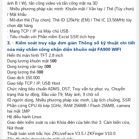
ảnh B / W), tấn công video và tấn công mặt nạ 3D
· Nhiều phương pháp xác minh: Khuôn mặt / Vân tay / Thẻ (Tùy chọn)
/ Mật khẩu
· Mô-đun thẻ (Tùy chọn): Thẻ ID 125kHz (EM) / Thẻ IC 13,56MHz tùy
chọn đặt hàng
· Mạng TCP / IP và Máy chủ USB
· Tiêu chuẩn với Phần mềm Excel SSR tích hợp
3. · Kiểm soát truy cập đơn giản Thông số kỹ thuật chi tiết
của máy chấm công nhận diện khuôn mặt FA900 WIFI
Hiển thị màn hình TFT 2,8 inch
Dung lượng khuôn mặt 5
00
Dung lượng vân tay 8
00
Dung lượng thẻ 8
00
Giao dịch 150.000
Giao tiếp TCP / IP, USB Host
Chức năng tiêu chuẩn ADMS, DST, Truy vấn tự phục vụ, Chuyển
trạng thái tự động, Đầu vào T9, Máy ảnh, 9 chữ số
ID người dùng, Nhiều phương pháp xác minh, Lập lịch chuông, SSR
Phần cứng CPU lõi kép 1GHz, RAM 256MB / Flash 256MB, camera
hai mắt 1MP
Hệ điều hành Linux
Giao diện kiểm soát ra vào Khóa điện của bên thứ 3, Cảm biến cửa,
Nút thoát
Thuật toán sinh trắc học ZKLiveFace V3.5 / ZKFinger V10.0