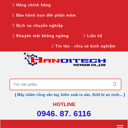
Hàng chính hãng
Bảo hành trọn đời phần mềm
Dịch vụ chuyên nghiệp
Khuyến mãi không ngừng
Liên hệ
Tin tức - chia sẻ kinh nghiệm
(
Máy chấm công vân tay
,
kiểm soát ra vào
,
thiết bị an ninh
... )
HOTLINE
0946. 87. 6116