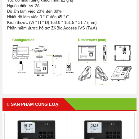
Tốc độ nhận dạng khuôn mặt ≤1 giây
Nguồn điện 5V 2A
Độ ẩm làm việc 20% đến 80%
Nhiệt độ làm việc 0 ° C đến 45 ° C
Kích thước (W * H * D) 168.0 * 151.5 * 31.7 (mm)
Phần mềm được hỗ trợ ZKBio Access IVS (T&A)
SẢN PHẨM CÙNG LOẠI