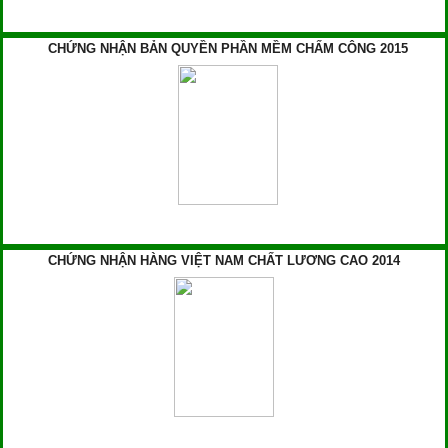
CHỨNG NHẬN BẢN QUYỀN PHẦN MỀM CHẤM CÔNG 2015
CHỨNG NHẬN HÀNG VIỆT NAM CHẤT LƯƠNG CAO 2014