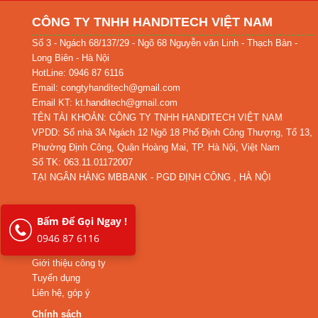
CÔNG TY TNHH HANDITECH VIỆT NAM
Số 3 - Ngách 68/137/29 - Ngõ 68 Nguyễn văn Linh - Thạch Bàn -
Long Biên - Hà Nội
HotLine: 0946 87 6116
Email: congtyhanditech@gmail.com
Email KT: kt.handitech@gmail.com
TÊN TÀI KHOẢN: CÔNG TY TNHH HANDITECH VIỆT NAM
VPDD: Số nhà 3A Ngách 12 Ngõ 18 Phố Định Công Thượng, Tổ 13,
Phường Định Công, Quận Hoàng Mai, TP. Hà Nội, Việt Nam
Số TK: 063.11.01172007
TẠI NGÂN HÀNG MBBANK - PGD ĐỊNH CÔNG , HÀ NỘI
Bấm Để Gọi Ngay !
Thông tin công ty
0946 87 6116
Hệ thống chi nhánh
Giới thiệu công ty
Tuyển dụng
Liên hệ, góp ý
Chính sách