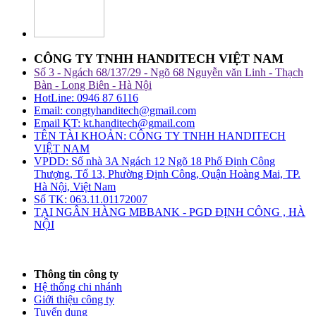
CÔNG TY TNHH HANDITECH VIỆT NAM
Số 3 - Ngách 68/137/29 - Ngõ 68 Nguyễn văn Linh - Thạch
Bàn - Long Biên - Hà Nội
HotLine: 0946 87 6116
Email: congtyhanditech@gmail.com
Email KT: kt.handitech@gmail.com
TÊN TÀI KHOẢN: CÔNG TY TNHH HANDITECH
VIỆT NAM
VPDD: Số nhà 3A Ngách 12 Ngõ 18 Phố Định Công
Thượng, Tổ 13, Phường Định Công, Quận Hoàng Mai, TP.
Hà Nội, Việt Nam
Số TK: 063.11.01172007
TẠI NGÂN HÀNG MBBANK - PGD ĐỊNH CÔNG , HÀ
NỘI
Thông tin công ty
Hệ thống chi nhánh
Giới thiệu công ty
Tuyển dụng