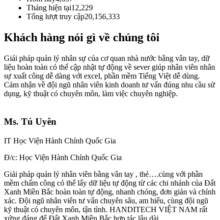
Tháng hiện tại
12,229
Tổng lượt truy cập
20,156,333
Khách hàng nói gì về chúng tôi
Giái pháp quản lý nhân sự của cơ quan nhà nước bằng vân tay, dữ
liệu hoàn toàn có thể cập nhật tự động về sever giúp nhân viên nhân
sự xuất công dễ dàng với excel, phần mềm Tiếng Việt dễ dùng.
Cảm nhận về đội ngũ nhân viên kinh doanh tư vấn đúng nhu cầu sử
dụng, kỹ thuật có chuyên môn, làm việc chuyên nghiệp.
Ms. Tú Uyên
IT Học Viện Hành Chính Quốc Gia
Đ/c: Học Viện Hành Chính Quốc Gia
Giải pháp quản lý nhân viên bằng vân tay , thẻ….cùng với phần
mềm chấm công có thể lấy dữ liệu tự động từ các chi nhánh của Đất
Xanh Miền Bắc hoàn toàn tự động, nhanh chóng, đơn giản và chính
xác. Đội ngũ nhân viên tư vấn chuyên sâu, am hiểu, cùng đội ngũ
kỹ thuật có chuyên môn, tận tình. HANDITECH VIỆT NAM rất
xứng đáng để Đất Xanh Miền Bắc hợp tác lâu dài.