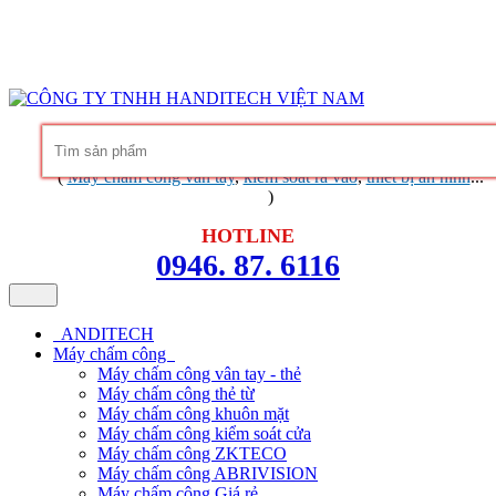
Hàng chính hãng
Bảo hành trọn đời phần mềm
Dịch vụ chuyên
nghiệp
Khuyến mãi không ngừng
Liên hệ
Tin tức - chia sẻ kinh nghiệm
(
Máy chấm công vân tay
,
kiểm soát ra vào
,
thiết bị an ninh
...
)
HOTLINE
0946. 87. 6116
ANDITECH
Máy chấm công
Máy chấm công vân tay - thẻ
Máy chấm công thẻ từ
Máy chấm công khuôn mặt
Máy chấm công kiểm soát cửa
Máy chấm công ZKTECO
Máy chấm công ABRIVISION
Máy chấm công Giá rẻ