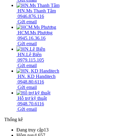
HN.Ms Thanh Tâm
0946.876.116
Gửi email
HCM.Ms Phương
0945.16.36.16
Gửi email
HN.Lê Biên
0979.115.105
Gửi email
HN. KD Handitech
0948.80.6116
Gửi email
Hỗ trợ kỹ thuật
0948.70.6116
Gửi email
Thống kê
Đang truy cập
13
Hôm nay
4,657