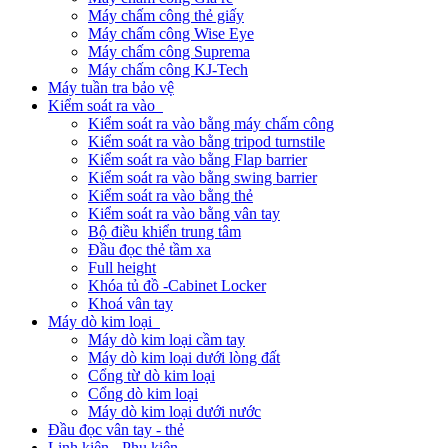
Máy chấm công thẻ giấy
Máy chấm công Wise Eye
Máy chấm công Suprema
Máy chấm công KJ-Tech
Máy tuần tra bảo vệ
Kiểm soát ra vào
Kiểm soát ra vào bằng máy chấm công
Kiểm soát ra vào bằng tripod turnstile
Kiểm soát ra vào bằng Flap barrier
Kiểm soát ra vào bằng swing barrier
Kiểm soát ra vào bằng thẻ
Kiểm soát ra vào bằng vân tay
Bộ điều khiển trung tâm
Đầu đọc thẻ tầm xa
Full height
Khóa tủ đồ -Cabinet Locker
Khoá vân tay
Máy dò kim loại
Máy dò kim loại cầm tay
Máy dò kim loại dưới lòng đất
Cổng từ dò kim loại
Cổng dò kim loại
Máy dò kim loại dưới nước
Đầu đọc vân tay - thẻ
Linh kiện - Phụ kiện