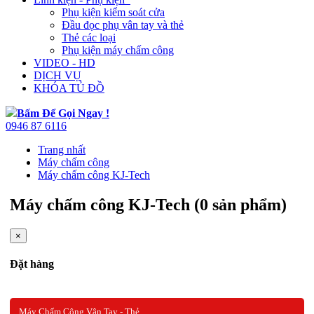
Phụ kiện kiểm soát cửa
Đầu đọc phụ vân tay và thẻ
Thẻ các loại
Phụ kiện máy chấm công
VIDEO - HD
DỊCH VỤ
KHÓA TỦ ĐỒ
Bấm Để Gọi Ngay !
0946 87 6116
Trang nhất
Máy chấm công
Máy chấm công KJ-Tech
Máy chấm công KJ-Tech (0 sản phẩm)
×
Đặt hàng
Máy Chấm Công Vân Tay - Thẻ