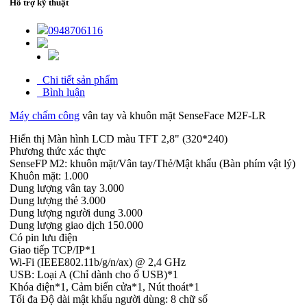
Hỗ trợ kỹ thuật
0948706116
Chi tiết sản phẩm
Bình luận
Máy chấm công
vân tay và khuôn mặt SenseFace M2F-LR
Hiển thị Màn hình LCD màu TFT 2,8" (320*240)
Phương thức xác thực
SenseFP M2: khuôn mặt/Vân tay/Thẻ/Mật khẩu (Bàn phím vật lý)
Khuôn mặt: 1.000
Dung lượng vân tay 3.000
Dung lượng thẻ 3.000
Dung lượng người dung 3.000
Dung lượng giao dịch 150.000
Có pin lưu điện
Giao tiếp TCP/IP*1
Wi-Fi (IEEE802.11b/g/n/ax) @ 2,4 GHz
USB: Loại A (Chỉ dành cho ổ USB)*1
Khóa điện*1, Cảm biến cửa*1, Nút thoát*1
Tối đa Độ dài mật khẩu người dùng: 8 chữ số