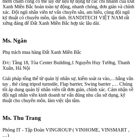
mềm chấm công có thể lấy dữ liệu tự động từ các chi nhánh của Đất
Xanh Miền Bắc hoàn toàn tự động, nhanh chóng, đơn giản và chính
xác. Đội ngũ nhân viên tư vấn chuyên sâu, am hiểu, cùng đội ngũ
kỹ thuật có chuyên môn, tận tình. HANDITECH VIỆT NAM rất
xứng đáng để Đất Xanh Miền Bắc hợp tác lâu dài.
Ms. Ngân
Phụ trách mua hàng Đất Xanh Miền Bắc
Đ/c: Tầng 18, Tòa Center Building,1 Nguyễn Huy Tưởng, Thanh
Xuân, Hà Nội
Giải pháp tổng thể từ quản lý nhân sự, kiểm soát ra vào,…bằng vân
tay , thẻ cùng tripod turnstile, Flap barrier, Swing barrier ,… Chúng
tôi áp dung quản lý nhân viên rất đơn giản, chính xác. Cảm nhận về
đội ngũ nhân viên kinh doanh tư vấn đúng nhu cầu sử dụng, kỹ
thuật cho chuyên môn, làm việc tận tâm.
Ms. Thu Trang
Phòng IT - Tập Đoàn VINGROUP ( VINHOME, VINSMART ,
…)