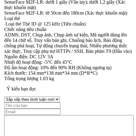
SenseFace M2F-LR: dưới 1 giây (Vân tay); dưới 1,2 giây (Xác
thực khuôn mặt)
SenseFace M2F-LR: từ 50cm đến 180cm (Xác thực khuôn mặt)
Loại thẻ
Loại thẻ Thẻ ID @ 125 kHz (Tiêu chuẩn)
Chức năng tiêu chuẩn
ADMS, DST, Chụp ảnh, Chụp ảnh sự kiện, Mã người dùng lên
đến 14 chữ số, Truy vấn bản ghi, Chuông báo lịch, Báo động
chống phá hoại, Tự động chuyển trạng thái, Nhiều phương thức
xác thực, Truy cập phụ trợ HTTPs / SSH, Bàn phím T9 (Đầu vào)
Nguồn điện: DC 12V 3A
Nhiệt độ hoạt động: -5°C đến 45°C
Độ ẩm hoạt động: 10% đến 90% RH (Không ngưng tụ)
Kích thước: 154 mm*138 mm*34 mm (D*R*C)
Tổng trọng lượng 1.03 kg
Ý kiến bạn đọc