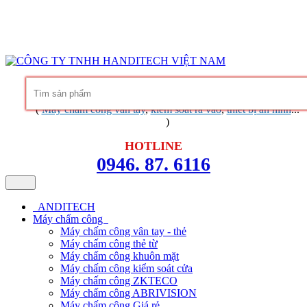
Hàng chính hãng
Bảo hành trọn đời phần mềm
Dịch vụ chuyên
nghiệp
Khuyến mãi không ngừng
Liên hệ
Tin tức - chia sẻ kinh nghiệm
(
Máy chấm công vân tay
,
kiểm soát ra vào
,
thiết bị an ninh
...
)
HOTLINE
0946. 87. 6116
ANDITECH
Máy chấm công
Máy chấm công vân tay - thẻ
Máy chấm công thẻ từ
Máy chấm công khuôn mặt
Máy chấm công kiểm soát cửa
Máy chấm công ZKTECO
Máy chấm công ABRIVISION
Máy chấm công Giá rẻ