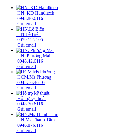
HN. KD Handitech
0948.80.6116
Gửi email
HN.Lê Biên
0979.115.105
Gửi email
HN. Phương Mai
0948.42.6116
Gửi email
HCM.Ms Phương
0945.16.36.16
Gửi email
Hỗ trợ kỹ thuật
0948.70.6116
Gửi email
HN.Ms Thanh Tâm
0946.876.116
Gửi email