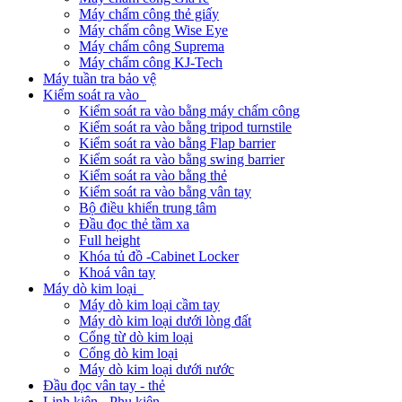
Máy chấm công thẻ giấy
Máy chấm công Wise Eye
Máy chấm công Suprema
Máy chấm công KJ-Tech
Máy tuần tra bảo vệ
Kiểm soát ra vào
Kiểm soát ra vào bằng máy chấm công
Kiểm soát ra vào bằng tripod turnstile
Kiểm soát ra vào bằng Flap barrier
Kiểm soát ra vào bằng swing barrier
Kiểm soát ra vào bằng thẻ
Kiểm soát ra vào bằng vân tay
Bộ điều khiển trung tâm
Đầu đọc thẻ tầm xa
Full height
Khóa tủ đồ -Cabinet Locker
Khoá vân tay
Máy dò kim loại
Máy dò kim loại cầm tay
Máy dò kim loại dưới lòng đất
Cổng từ dò kim loại
Cổng dò kim loại
Máy dò kim loại dưới nước
Đầu đọc vân tay - thẻ
Linh kiện - Phụ kiện