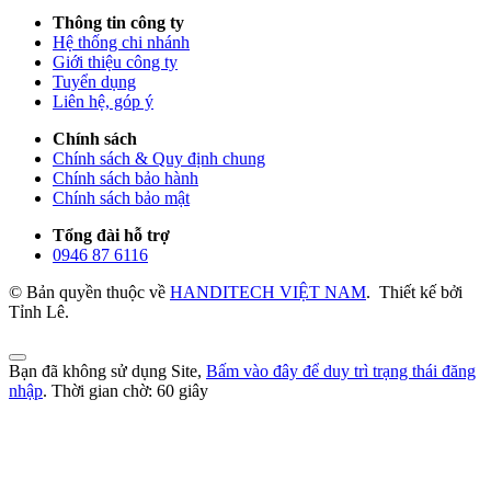
Thông tin công ty
Hệ thống chi nhánh
Giới thiệu công ty
Tuyển dụng
Liên hệ, góp ý
Chính sách
Chính sách & Quy định chung
Chính sách bảo hành
Chính sách bảo mật
Tổng đài hỗ trợ
0946 87 6116
© Bản quyền thuộc về
HANDITECH VIỆT NAM
.
Thiết kế bởi
Tỉnh Lê.
Bạn đã không sử dụng Site,
Bấm vào đây để duy trì trạng thái đăng
nhập
. Thời gian chờ:
60
giây