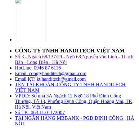
CÔNG TY TNHH HANDITECH VIỆT NAM
Số 3 - Ngách 68/137/29 - Ngõ 68 Nguyễn văn Linh - Thạch
Bàn - Long Biên - Hà Nội
HotLine: 0946 87 6116
Email: congtyhanditech@gmail.com
Email KT: kt.handitech@gmail.com
TÊN TÀI KHOẢN: CÔNG TY TNHH HANDITECH
VIỆT NAM
VPDD: Số nhà 3A Ngách 12 Ngõ 18 Phố Định Công
Thượng, Tổ 13, Phường Định Công, Quận Hoàng Mai, TP.
Hà Nội, Việt Nam
Số TK: 063.11.01172007
TẠI NGÂN HÀNG MBBANK - PGD ĐỊNH CÔNG , HÀ
NỘI