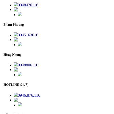
0948426116
Phạm Phương
0945163616
Hồng Nhung
0948806116
HOTLINE (24/7)
0946.876.116