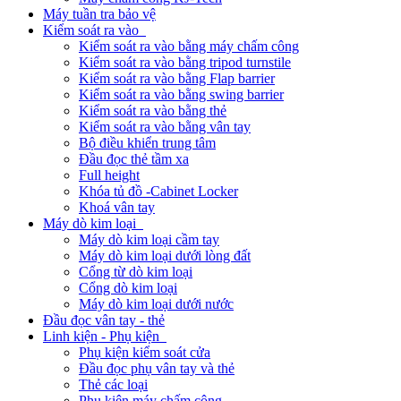
Máy tuần tra bảo vệ
Kiểm soát ra vào
Kiểm soát ra vào bằng máy chấm công
Kiểm soát ra vào bằng tripod turnstile
Kiểm soát ra vào bằng Flap barrier
Kiểm soát ra vào bằng swing barrier
Kiểm soát ra vào bằng thẻ
Kiểm soát ra vào bằng vân tay
Bộ điều khiển trung tâm
Đầu đọc thẻ tầm xa
Full height
Khóa tủ đồ -Cabinet Locker
Khoá vân tay
Máy dò kim loại
Máy dò kim loại cầm tay
Máy dò kim loại dưới lòng đất
Cổng từ dò kim loại
Cổng dò kim loại
Máy dò kim loại dưới nước
Đầu đọc vân tay - thẻ
Linh kiện - Phụ kiện
Phụ kiện kiểm soát cửa
Đầu đọc phụ vân tay và thẻ
Thẻ các loại
Phụ kiện máy chấm công