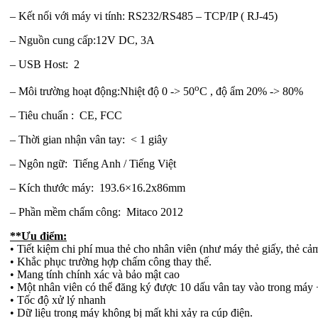
– Kết nối với máy vi tính: RS232/RS485 – TCP/IP ( RJ-45)
– Nguồn cung cấp:12V DC, 3A
– USB Host: 2
o
– Môi trường hoạt động:Nhiệt độ 0 -> 50
C , độ ẩm 20% -> 80%
– Tiêu chuẩn : CE, FCC
– Thời gian nhận vân tay: < 1 giây
– Ngôn ngữ: Tiếng Anh / Tiếng Việt
– Kích thước máy: 193.6×16.2x86mm
– Phần mềm chấm công: Mitaco 2012
**Ưu điểm:
• Tiết kiệm chi phí mua thẻ cho nhân viên (như máy thẻ giấy, thẻ cả
• Khắc phục trường hợp chấm công thay thế.
• Mang tính chính xác và bảo mật cao
• Một nhân viên có thể đăng ký được 10 dấu vân tay vào trong máy
• Tốc độ xử lý nhanh
• Dữ liệu trong máy không bị mất khi xảy ra cúp điện.