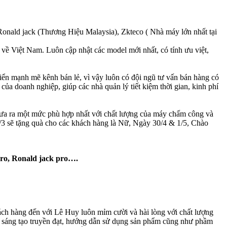
Ronald jack (Thương Hiệu Malaysia), Zkteco ( Nhà máy lớn nhất tại
 về Việt Nam. Luôn cập nhật các model mới nhất, có tính ưu việt,
iển mạnh mẽ kênh bán lẻ, vì vậy luôn có đội ngũ tư vấn bán hàng có
 doanh nghiệp, giúp các nhà quản lý tiết kiệm thời gian, kinh phí
 đưa ra một mức phù hợp nhất với chất lượng của máy chấm công và
3 sẽ tặng quà cho các khách hàng là Nữ, Ngày 30/4 & 1/5, Chào
pro, Ronald jack pro….
ách hàng đến với Lê Huy luôn mỉm cười và hài lòng với chất lượng
ạt, sáng tạo truyền đạt, hướng dẫn sử dụng sản phẩm cũng như phầm