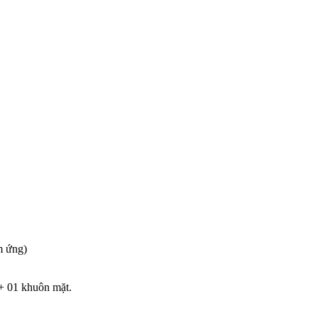
m ứng)
 + 01 khuôn mặt.