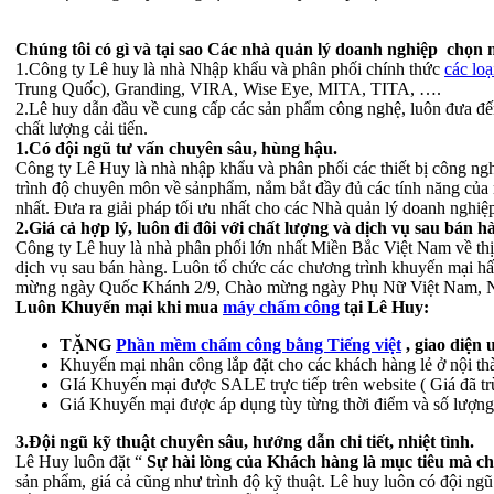
Chúng tôi có gì và tại sao Các nhà quản lý doanh nghiệp chọ
1.Công ty Lê huy là nhà Nhập khẩu và phân phối chính thức
các lo
Trung Quốc), Granding, VIRA, Wise Eye, MITA, TITA, ….
2.Lê huy dẫn đầu về cung cấp các sản phẩm công nghệ, luôn đưa đến 
chất lượng cải tiến.
1.Có đội ngũ tư vấn chuyên sâu, hùng hậu.
Công ty Lê Huy là nhà nhập khẩu và phân phối các thiết bị công ngh
trình độ chuyên môn về sảnphẩm, nắm bắt đầy đủ các tính năng của 
nhất. Đưa ra giải pháp tối ưu nhất cho các Nhà quản lý doanh nghiệ
2.Giá cả hợp lý, luôn đi đôi với chất lượng và dịch vụ sau b
Công ty Lê huy là nhà phân phối lớn nhất Miền Bắc Việt Nam về th
dịch vụ sau bán hàng. Luôn tổ chức các chương trình khuyến mại h
mừng ngày Quốc Khánh 2/9, Chào mừng ngày Phụ Nữ Việt Nam, 
Luôn Khuyến mại khi mua
máy chấm công
tại Lê Huy:
TẶNG
Phần mềm chấm công bằng Tiếng việt
, giao diện
Khuyến mại nhân công lắp đặt cho các khách hàng lẻ ở nội t
GIá Khuyến mại được SALE trực tiếp trên website ( Giá đã tr
Giá Khuyến mại được áp dụng tùy từng thời điểm và số lượn
3.Đội ngũ kỹ thuật chuyên sâu, hướng dẫn chi tiết, nhiệt tình.
Lê Huy luôn đặt “
Sự hài lòng của Khách hàng là mục tiêu mà c
sản phẩm, giá cả cũng như trình độ kỹ thuật. Lê huy luôn có đội ng