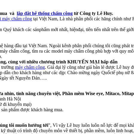
n mua và
lắp đặt hệ thống chấm công
từ Công ty Lê Huy.
ại máy chấm công
tại Việt Nam, Là nhà phân phối các hãng chính như 
Quý khách các sảnphẩm mới nhất, hiệnđại, tiên tiến nhất trên thế giới
ệ hàng đầu tại Việt Nam. Ngoài kênh phân phối chúng tôi cũng phát tr
máy chấm công, tìm ra các model máy chấm công phù hợp với quy mô của
p.
án hàng, cùng với nhiều chương trình KHUYẾN MẠI hấp dẫn
ị trường
máy chấm công
. Giá đại lý cũng như giá bán lẻ được Lê huy
ấp dẫn cho khách hàng như các dịp: Chào mừng ngày Quốctế phụ nữ 8/
Ngày tết Nguyên Đán…..
 ưa nhìn, tính năng chuyên việt, Phần mềm Wise eye, Mitaco, Mita
hành Hà Nội
ừ đi khuyến mại)
g sản phẩm được khách hàng mua.
húng tôi muốn hướng tới
”, Vì vậy Lê huy luôn luôn nỗ lực để mọi kh
ũ kỹ thuật có trình độ chuyên môn về thiết bị, phần mềm, luôn linh ho