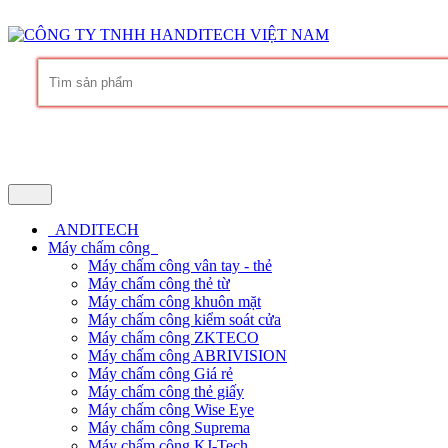
Hàng chính hãng
Bảo hành trọn đời phần mềm
Dịch vụ chuyên nghi
ANDITECH
Máy chấm công
Máy chấm công vân tay - thẻ
Máy chấm công thẻ từ
Máy chấm công khuôn mặt
Máy chấm công kiểm soát cửa
Máy chấm công ZKTECO
Máy chấm công ABRIVISION
Máy chấm công Giá rẻ
Máy chấm công thẻ giấy
Máy chấm công Wise Eye
Máy chấm công Suprema
Máy chấm công KJ-Tech