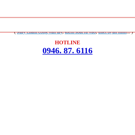
ệp
Khuyến mãi không ngừng
Liên hệ
(
Máy chấm công vân tay
,
kiểm soát ra vào
,
thiết bị an ninh
... )
HOTLINE
0946. 87. 6116