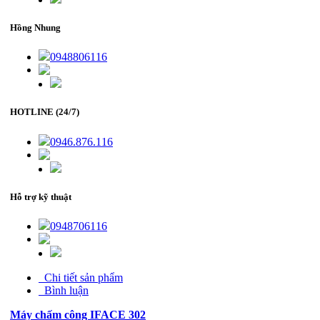
Hồng Nhung
0948806116
HOTLINE (24/7)
0946.876.116
Hỗ trợ kỹ thuật
0948706116
Chi tiết sản phẩm
Bình luận
Máy chấm công IFACE 302