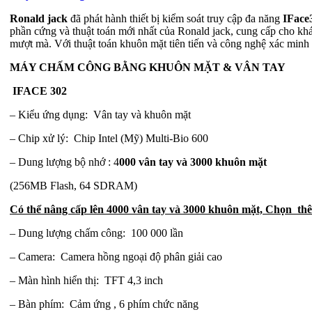
Ronald jack
đã phát hành thiết bị kiểm soát truy cập đa năng
IFace
phần cứng và thuật toán mới nhất của Ronald jack, cung cấp cho kh
mượt mà. Với thuật toán khuôn mặt tiên tiến và công nghệ xác minh đ
MÁY CHẤM CÔNG BẰNG KHUÔN MẶT & VÂN TAY
IFACE 302
–
Kiểu ứng dụng: Vân tay và khuôn mặt
– Chip xử lý: Chip Intel (Mỹ) Multi-Bio 600
– Dung lượng bộ nhớ : 4
000 vân tay và 3000 khuôn mặt
(256MB Flash, 64 SDRAM)
Có thể nâng cấp lên 4000 vân tay và 3000 khuôn mặt, Chọn th
– Dung lượng chấm công: 100 000 lần
– Camera: Camera hồng ngoại độ phân giải cao
– Màn hình hiển thị: TFT 4,3 inch
– Bàn phím: Cảm ứng , 6 phím chức năng