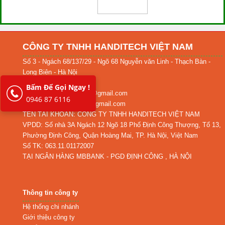
CÔNG TY TNHH HANDITECH VIỆT NAM
Số 3 - Ngách 68/137/29 - Ngõ 68 Nguyễn văn Linh - Thạch Bàn -
Long Biên - Hà Nội
HotLine: 0946 87 6116
Bấm Để Gọi Ngay !
Email: congtyhanditech@gmail.com
0946 87 6116
Email KT: kt.handitech@gmail.com
TÊN TÀI KHOẢN: CÔNG TY TNHH HANDITECH VIỆT NAM
VPDD: Số nhà 3A Ngách 12 Ngõ 18 Phố Định Công Thượng, Tổ 13,
Phường Định Công, Quận Hoàng Mai, TP. Hà Nội, Việt Nam
Số TK: 063.11.01172007
TẠI NGÂN HÀNG MBBANK - PGD ĐỊNH CÔNG , HÀ NỘI
Thông tin công ty
Hệ thống chi nhánh
Giới thiệu công ty