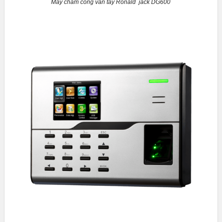
Máy chấm công vân tay Ronald jack DG600