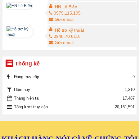
HN.Lê Biên
0979.115.105
Gửi email
Hỗ trợ kỹ thuật
0948.70.6116
Gửi email
Thống kê
Đang truy cập
9
1,210
Hôm nay
Tháng hiện tại
17,487
Tổng lượt truy cập
20,161,591
KHÁCH HÀNG NÓI GÌ VỀ CHÚNG TÔI