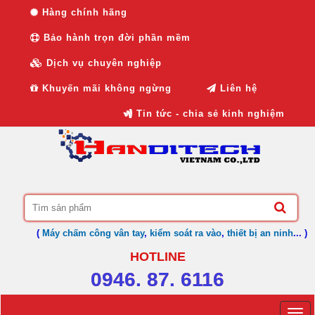
Hàng chính hãng
Bảo hành trọn đời phần mềm
Dịch vụ chuyên nghiệp
Khuyến mãi không ngừng
Liên hệ
Tin tức - chia sẻ kinh nghiệm
(
Máy chấm công vân tay
,
kiểm soát ra vào
,
thiết bị an ninh
... )
HOTLINE
0946. 87. 6116