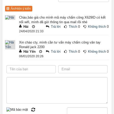
Ẩn/Hiện ý kiến
Chào,báo giá cho mình mã máy chấm công X629ID có kết
nối wifi, mình đã gửi thông tin qua mail rồi nhé
Hải
Trả lời
Thích
0
Không thích
0
24/04/2020 21:33
Xin chào cty, mình cần tư vấn máy chấm công vân tay
Ronald jack 2200
Hải Yến
Trả lời
Thích
0
Không thích
0
06/01/2020 20:26