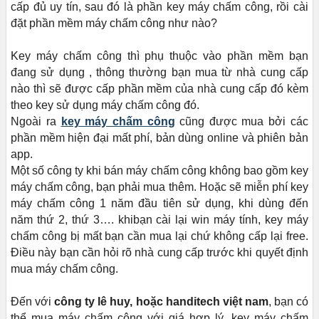
cấp đủ uy tín, sau đó là phần key máy chấm công, rồi cài
đặt phần mềm máy chấm công như nào?
Key máy chấm công thì phụ thuộc vào phần mềm bạn
đang sử dụng , thông thường bạn mua từ nhà cung cấp
nào thì sẽ được cấp phần mềm của nhà cung cấp đó kèm
theo key sử dụng máy chấm công đó.
Ngoài ra
key máy chấm công
cũng được mua bởi các
phần mềm hiện đại mất phí, bản dùng online và phiên bản
app.
Một số công ty khi bán máy chấm công không bao gồm key
máy chấm công, bạn phải mua thêm. Hoặc sẽ miễn phí key
máy chấm công 1 năm đầu tiên sử dụng, khi dùng đến
năm thứ 2, thứ 3…. khibạn cài lại win máy tính, key máy
chấm công bị mất bạn cần mua lại chứ không cấp lại free.
Điều này bạn cần hỏi rõ nhà cung cấp trước khi quyết định
mua máy chấm công.
Đến với
công ty lê huy, hoặc handitech việt nam
, bạn có
thể mua máy chấm công với giá hợp lý, key máy chấm