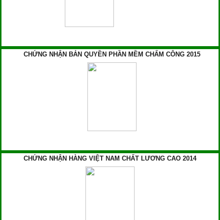
CHỨNG NHẬN BẢN QUYỀN PHẦN MỀM CHẤM CÔNG 2015
CHỨNG NHẬN HÀNG VIỆT NAM CHẤT LƯƠNG CAO 2014