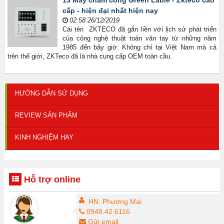
13 Máy chấm công Green Lable - Zkteco cao
cấp - hiện đại nhất hiện nay
02:58 26/12/2019
Cái tên ZKTECO đã gắn liền với lịch sử phát triển
của công nghệ thuật toán vân tay từ những năm
1985 đến bây giờ. Không chỉ tại Việt Nam mà cả
trên thế giới, ZKTeco đã là nhà cung cấp OEM toàn cầu.
HƯỚNG DẪN SỬ DỤNG
REVIEW SẢN PHẨM
KINH NGHIỆM HAY
Hỗ trợ online
HN. Phương Mai
0948.42.6116
Gửi email