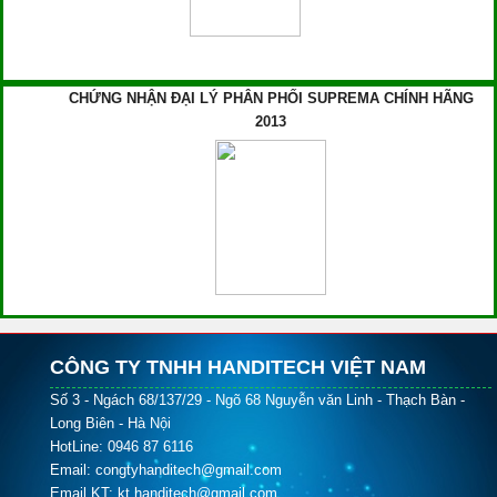
CHỨNG NHẬN ĐẠI LÝ PHÂN PHỐI SUPREMA CHÍNH HÃNG
2013
CÔNG TY TNHH HANDITECH VIỆT NAM
Số 3 - Ngách 68/137/29 - Ngõ 68 Nguyễn văn Linh - Thạch Bàn -
Long Biên - Hà Nội
HotLine: 0946 87 6116
Email: congtyhanditech@gmail.com
Email KT: kt.handitech@gmail.com