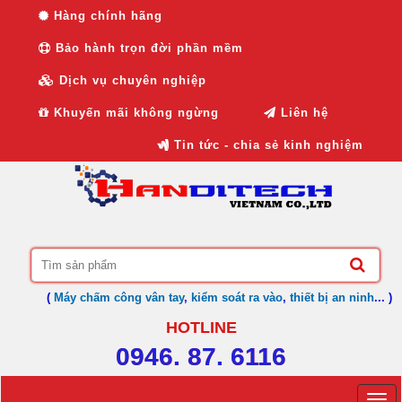
Hàng chính hãng
Bảo hành trọn đời phần mềm
Dịch vụ chuyên nghiệp
Khuyến mãi không ngừng
Liên hệ
Tin tức - chia sẻ kinh nghiệm
(
Máy chấm công vân tay
,
kiểm soát ra vào
,
thiết bị an ninh
... )
HOTLINE
0946. 87. 6116