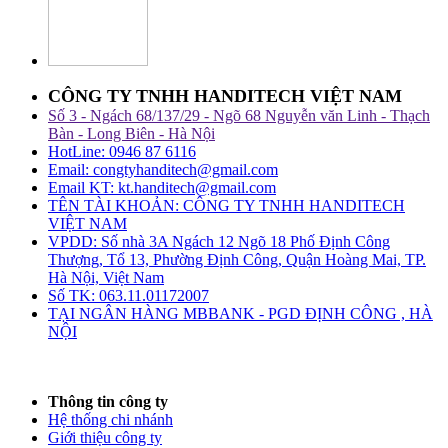
CÔNG TY TNHH HANDITECH VIỆT NAM
Số 3 - Ngách 68/137/29 - Ngõ 68 Nguyễn văn Linh - Thạch
Bàn - Long Biên - Hà Nội
HotLine: 0946 87 6116
Email: congtyhanditech@gmail.com
Email KT: kt.handitech@gmail.com
TÊN TÀI KHOẢN: CÔNG TY TNHH HANDITECH
VIỆT NAM
VPDD: Số nhà 3A Ngách 12 Ngõ 18 Phố Định Công
Thượng, Tổ 13, Phường Định Công, Quận Hoàng Mai, TP.
Hà Nội, Việt Nam
Số TK: 063.11.01172007
TẠI NGÂN HÀNG MBBANK - PGD ĐỊNH CÔNG , HÀ
NỘI
Thông tin công ty
Hệ thống chi nhánh
Giới thiệu công ty