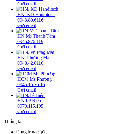
Gửi email
HN. KD Handitech
0948.80.6116
Gửi email
HN.Ms Thanh Tâm
0946.876.116
Gửi email
HN. Phương Mai
0948.42.6116
Gửi email
HCM.Ms Phương
0945.16.36.16
Gửi email
HN.Lê Biên
0979.115.105
Gửi email
Thống kê
Đang truy cập
7