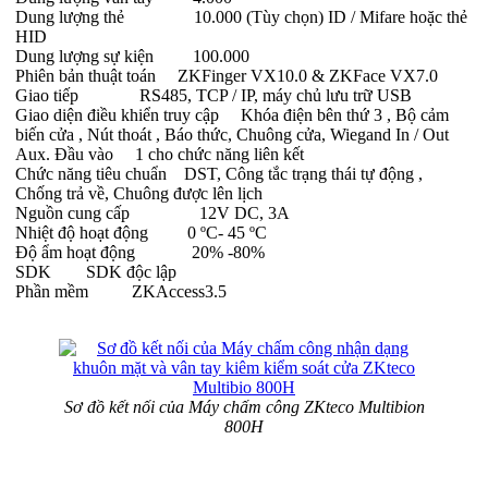
Dung lượng thẻ 10.000 (Tùy chọn) ID / Mifare hoặc thẻ
HID
Dung lượng sự kiện 100.000
Phiên bản thuật toán ZKFinger VX10.0 & ZKFace VX7.0
Giao tiếp RS485, TCP / IP, máy chủ lưu trữ USB
Giao diện điều khiển truy cập Khóa điện bên thứ 3 , Bộ cảm
biến cửa , Nút thoát , Báo thức, Chuông cửa, Wiegand In / Out
Aux. Đầu vào 1 cho chức năng liên kết
Chức năng tiêu chuẩn DST, Công tắc trạng thái tự động ,
Chống trả về, Chuông được lên lịch
Nguồn cung cấp 12V DC, 3A
Nhiệt độ hoạt động 0 ºC- 45 ºC
Độ ẩm hoạt động 20% -80%
SDK SDK độc lập
Phần mềm ZKAccess3.5
Sơ đồ kết nối của Máy chấm công ZKteco Multibion
800H