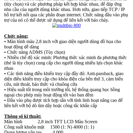
(tùy chọn) và các phương pháp kết hợp khác nhau, để đáp ứng
nhu cầu của người dùng khác nhau. Hơn nữa, giao tiếp TCP / IP
hỗ trợ kết nối qua các phân đoạn internet. Chức năng đầu vào phụ
trợ của nó có thể được sử dụng để liên kết với báo cháy.
Chức năng:
• Màn hình màu 2,8 inch với giao diện người dùng đồ họa cho
hoạt động dễ dàng
• Chức năng ADMS (Tùy chọn)
• Nhiều chế độ xác minh: Phương thức xác minh đa phương thức
(thẻ là tùy chọn) cung cấp cho người dùng nhiều lựa chọn khác
nhau
• Các tính năng điều khiển truy cập đầy đủ: Anti-passback, giao
diện điều khiển truy cập cho khóa điện của bên thứ 3, cảm biến
cửa, nút thoát, báo thức và chuông cửa
• Hiệu suất tốt trong môi trường tối, hệ thống quang học hồng
ngoại cho phép máy hoạt động tốt vào ban đêm
• Đầu vào phụ được tích hợp sẵn với tính linh hoạt nâng cao để
liên kết với bộ dò tìm dây hoặc công tắc khẩn cấp
Thông số kĩ thuật:
Màn hình 2,8 inch TFT LCD Màu Screen
Công suất khuôn mặt 1500 (1: N) 4000 (1: 1)
Dung lượng vân tay 4.000