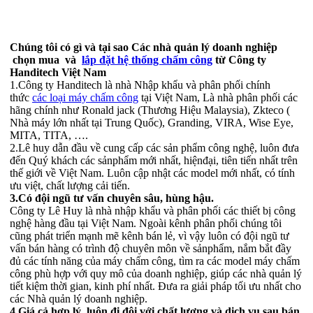
Chúng tôi có gì và tại sao Các nhà quản lý doanh nghiệp
chọn mua và
lắp đặt hệ thống chấm công
từ Công ty
Handitech Việt Nam
1.Công ty Handitech là nhà Nhập khẩu và phân phối chính
thức
các loại máy chấm công
tại Việt Nam, Là nhà phân phối các
hãng chính như Ronald jack (Thương Hiệu Malaysia), Zkteco (
Nhà máy lớn nhất tại Trung Quốc), Granding, VIRA, Wise Eye,
MITA, TITA, ….
2.Lê huy dẫn đầu về cung cấp các sản phẩm công nghệ, luôn đưa
đến Quý khách các sảnphẩm mới nhất, hiệnđại, tiên tiến nhất trên
thế giới về Việt Nam. Luôn cập nhật các model mới nhất, có tính
ưu việt, chất lượng cải tiến.
3.Có đội ngũ tư vấn chuyên sâu, hùng hậu.
Công ty Lê Huy là nhà nhập khẩu và phân phối các thiết bị công
nghệ hàng đầu tại Việt Nam. Ngoài kênh phân phối chúng tôi
cũng phát triển mạnh mẽ kênh bán lẻ, vì vậy luôn có đội ngũ tư
vấn bán hàng có trình độ chuyên môn về sảnphẩm, nắm bắt đầy
đủ các tính năng của máy chấm công, tìm ra các model máy chấm
công phù hợp với quy mô của doanh nghiệp, giúp các nhà quản lý
tiết kiệm thời gian, kinh phí nhất. Đưa ra giải pháp tối ưu nhất cho
các Nhà quản lý doanh nghiệp.
4.Giá cả hợp lý, luôn đi đôi với chất lượng và dịch vụ sau bán