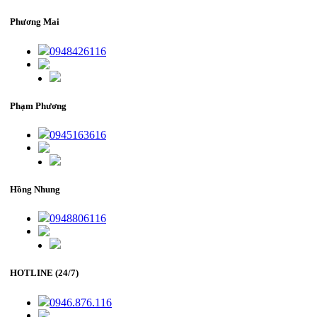
Phương Mai
0948426116
Phạm Phương
0945163616
Hồng Nhung
0948806116
HOTLINE (24/7)
0946.876.116