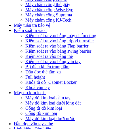
Máy chấm công thẻ giấy
Máy chấm công Wise Eye
Máy chấm công Suprema
Máy chấm công KJ-Tech
Máy tuần tra bảo vệ
Kiểm soát ra vào
Kiểm soát ra vào bằng máy chấm công
Kiểm soát ra vào bằng tripod turnstile
Kiểm soát ra vào bằng Flap barrier
Kiểm soát ra vào bằng swing barrier
Kiểm soát ra vào bằng thẻ
Kiểm soát ra vào bằng vân tay
Bộ điều khiển trung tâm
Đầu đọc thẻ tầm xa
Full height
Khóa tủ đồ -Cabinet Locker
Khoá vân tay
Máy dò kim loại
Máy dò kim loại cầm tay
Máy dò kim loại dưới lòng đất
Cổng từ dò kim loại
Cổng dò kim loại
Máy dò kim loại dưới nước
Đầu đọc vân tay - thẻ
Linh kiện - Phụ kiện