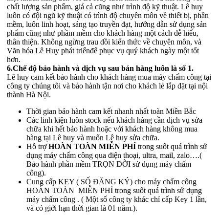
chất lượng sản phẩm, giá cả cũng như trình độ kỹ thuật. Lê huy
luôn có đội ngũ kỹ thuật có trình độ chuyên môn về thiết bị, phần
mềm, luôn linh hoạt, sáng tạo truyền đạt, hướng dẫn sử dụng sản
phẩm cũng như phầm mềm cho khách hàng một cách dễ hiểu,
thân thiện. Không ngừng trau dồi kiến thức về chuyên môn, và
Văn hóa Lê Huy phát triểnđể phục vụ quý khách ngày một tốt
hơn.
6.Chế độ bảo hành và dịch vụ sau bán hàng luôn là số 1.
Lê huy cam kết bảo hành cho khách hàng mua máy chấm công tại
công ty chúng tôi và bảo hành tận nơi cho khách lẻ lắp đặt tại nội
thành Hà Nội.
Thời gian bảo hành cam kết nhanh nhất toàn Miền Bắc
Các linh kiện luôn stock nếu khách hàng cần dịch vụ sửa
chữa khi hết bảo hành hoặc với khách hàng không mua
hàng tại Lê huy và muốn Lê huy sửa chữa.
Hỗ trợ
HOÀN TOÀN MIỄN PHÍ
trong suốt quá trình sử
dụng máy chấm công qua điện thoại, ultra, mail, zalo….(
Bảo hành phần mềm TRỌN ĐỜI sử dụng máy chấm
công).
Cung cấp KEY ( SỐ ĐĂNG KÝ) cho máy chấm công
HOÀN TOÀN MIỄN PHÍ trong suốt quá trình sử dụng
máy chấm công . ( Một số công ty khác chỉ cấp Key 1 lần,
và có giới hạn thời gian là 01 năm.).