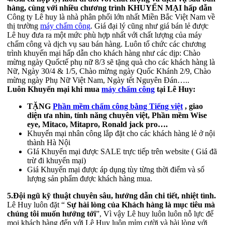
hàng, cùng với nhiều chương trình KHUYẾN MẠI hấp dẫn
Công ty Lê huy là nhà phân phối lớn nhất Miền Bắc Việt Nam về
thị trường
máy chấm công
. Giá đại lý cũng như giá bán lẻ được
Lê huy đưa ra một mức phù hợp nhất với chất lượng của máy
chấm công và dịch vụ sau bán hàng. Luôn tổ chức các chương
trình khuyến mại hấp dẫn cho khách hàng như các dịp: Chào
mừng ngày Quốctế phụ nữ 8/3 sẽ tặng quà cho các khách hàng là
Nữ, Ngày 30/4 & 1/5, Chào mừng ngày Quốc Khánh 2/9, Chào
mừng ngày Phụ Nữ Việt Nam, Ngày tết Nguyên Đán…..
Luôn Khuyến mại khi mua
máy chấm công
tại Lê Huy:
TẶNG
Phần mềm chấm công bằng Tiếng việt
, giao
diện ưa nhìn, tính năng chuyên việt, Phần mềm Wise
eye, Mitaco, Mitapro, Ronald jack pro….
Khuyến mại nhân công lắp đặt cho các khách hàng lẻ ở nội
thành Hà Nội
GIá Khuyến mại được SALE trực tiếp trên website ( Giá đã
trừ đi khuyến mại)
Giá Khuyến mại được áp dụng tùy từng thời điểm và số
lượng sản phẩm được khách hàng mua.
5.Đội ngũ kỹ thuật chuyên sâu, hướng dẫn chi tiết, nhiệt tình.
Lê Huy luôn đặt “
Sự hài lòng của Khách hàng là mục tiêu mà
chúng tôi muốn hướng tới
”, Vì vậy Lê huy luôn luôn nỗ lực để
mọi khách hàng đến với Lê Huy luôn mỉm cười và hài lòng với