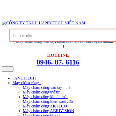
Hàng chính hãng
Bảo hành trọn đời phần mềm
Dịch vụ chuyên
nghiệp
Khuyến mãi không ngừng
Liên hệ
Tin tức - chia sẻ kinh nghiệm
(
Máy chấm công vân tay
,
kiểm soát ra vào
,
thiết bị an ninh
...
)
HOTLINE
0946. 87. 6116
ANDITECH
Máy chấm công
Máy chấm công vân tay - thẻ
Máy chấm công thẻ từ
Máy chấm công khuôn mặt
Máy chấm công kiểm soát cửa
Máy chấm công ZKTECO
Máy chấm công ABRIVISION
Máy chấm công Giá rẻ