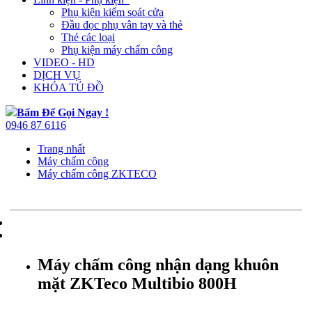
Phụ kiện kiểm soát cửa
Đầu đọc phụ vân tay và thẻ
Thẻ các loại
Phụ kiện máy chấm công
VIDEO - HD
DỊCH VỤ
KHÓA TỦ ĐỒ
Bấm Để Gọi Ngay !
0946 87 6116
Trang nhất
Máy chấm công
Máy chấm công ZKTECO
Máy chấm công nhận dạng khuôn
mặt ZKTeco Multibio 800H