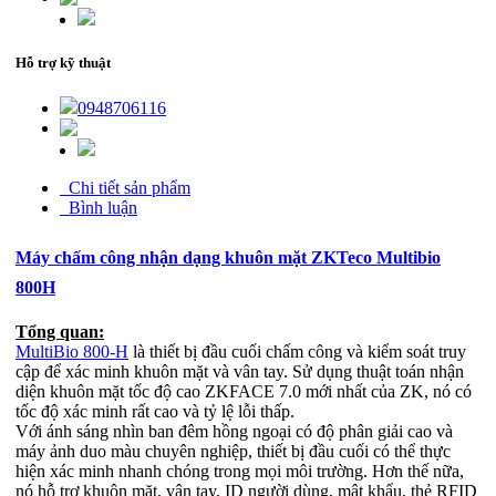
Hỗ trợ kỹ thuật
0948706116
Chi tiết sản phẩm
Bình luận
Máy chấm công nhận dạng khuôn mặt ZKTeco Multibio
800H
Tổng quan:
MultiBio 800-H
là thiết bị đầu cuối chấm công và kiểm soát truy
cập để xác minh khuôn mặt và vân tay. Sử dụng thuật toán nhận
diện khuôn mặt tốc độ cao ZKFACE 7.0 mới nhất của ZK, nó có
tốc độ xác minh rất cao và tỷ lệ lỗi thấp.
Với ánh sáng nhìn ban đêm hồng ngoại có độ phân giải cao và
máy ảnh duo màu chuyên nghiệp, thiết bị đầu cuối có thể thực
hiện xác minh nhanh chóng trong mọi môi trường. Hơn thế nữa,
nó hỗ trợ khuôn mặt, vân tay, ID người dùng, mật khẩu, thẻ RFID