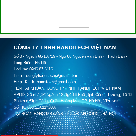
CÔNG TY TNHH HANDITECH VIỆT NAM
Số 3 - Ngách 68/137/29 - Ngõ 68 Nguyễn văn Linh - Thạch Bàn -
Long Biên - Hà Nội
HotLine: 0946 87 6116
Email: congtyhanditech@gmail.com
Email KT: kt.handitech@gmail.com
TÊN TÀI KHOẢN: CÔNG TY TNHH HANDITECH VIỆT NAM
VPDD: Số nhà 3A Ngách 12 Ngõ 18 Phố Định Công Thượng, Tổ 13,
Phường Định Công, Quận Hoàng Mai, TP. Hà Nội, Việt Nam
Số TK: 063.11.01172007
TẠI NGÂN HÀNG MBBANK - PGD ĐỊNH CÔNG , HÀ NỘI
Thông tin công ty