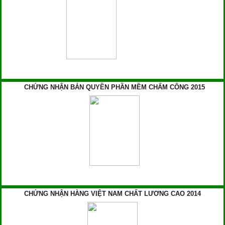
CHỨNG NHẬN BẢN QUYỀN PHẦN MỀM CHẤM CÔNG 2015
CHỨNG NHẬN HÀNG VIỆT NAM CHẤT LƯƠNG CAO 2014