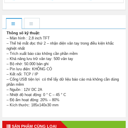
Thông số kỹ thuật:
– Màn hình : 2,8 inch TFT
– Thế hệ mắt đọc thứ 2 – nhận diện vân tay trong điều kiện khắc
nghiệt nhất
– Trích xuất báo cáo không cần phần mềm
– Khả năng lưu trữ vân tay: 500 vân tay
– Bộ nhớ: 50.000 bản ghi
– Pin lưu điện: KHÔNG CÓ
– Kết nối: TCP / IP
– Cổng USB tiện lợi có thể lấy dữ liệu báo cáo mà không cần dùng
phần mềm
– Nguồn : 12V DC 2A
– Nhiệt độ hoạt động: 0 ° C – 45 ° C
– Độ ẩm hoạt động: 20% – 80%
– Kích thước: 185x140x30 mm
SẢN PHẨM CÙNG LOẠI