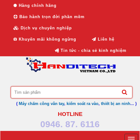
Hàng chính hãng
Bảo hành trọn đời phần mềm
Dịch vụ chuyên nghiệp
Khuyến mãi không ngừng
Liên hệ
Tin tức - chia sẻ kinh nghiệm
(
Máy chấm công vân tay
,
kiểm soát ra vào
,
thiết bị an ninh
... )
HOTLINE
0946. 87. 6116