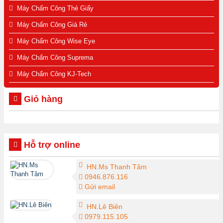
Máy Chấm Công Thẻ Giấy
Máy Chấm Công Giá Rẻ
Máy Chấm Công Wise Eye
Máy Chấm Công Suprema
Máy Chấm Công KJ-Tech
Giỏ hàng
Hỗ trợ online
HN.Ms Thanh Tâm
0946.876.116
Gửi email
HN.Lê Biên
0979.115.105