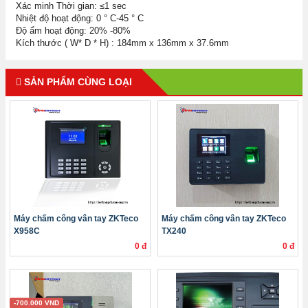
Xác minh Thời gian: ≤1 sec
Nhiệt độ hoạt động: 0 ° C-45 ° C
Độ ẩm hoạt động: 20% -80%
Kích thước ( W* D * H) : 184mm x 136mm x 37.6mm
SẢN PHẨM CÙNG LOẠI
Máy chấm công vân tay ZKTeco
Máy chấm công vân tay ZKTeco
X958C
TX240
0 đ
0 đ
-700.000 VND