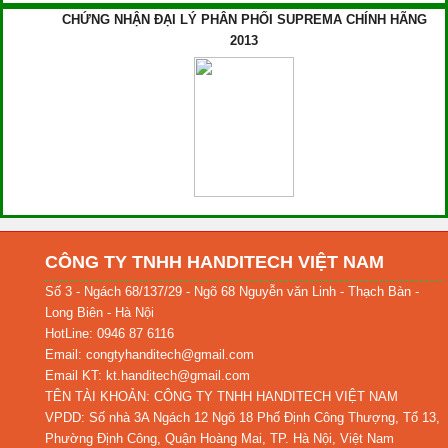
CHỨNG NHẬN ĐẠI LÝ PHÂN PHỐI SUPREMA CHÍNH HÃNG
2013
CÔNG TY TNHH HANDITECH VIỆT NAM
Số 3 - Ngách 68/137/29 - Ngõ 68 Nguyễn văn Linh - Thạch Bàn -
Long Biên - Hà Nội
HotLine: 0946 87 6116
Email: congtyhanditech@gmail.com
Email KT: kt.handitech@gmail.com
TÊN TÀI KHOẢN: CÔNG TY TNHH HANDITECH VIỆT NAM
VPDD: Số nhà 3A Ngách 12 Ngõ 18 Phố Định Công Thượng, Tổ 13,
Phường Định Công, Quận Hoàng Mai, TP. Hà Nội, Việt Nam