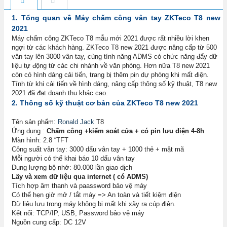
1. Tổng quan về Máy chấm công vân tay ZKTeco T8 new
2021
Máy chấm công ZKTeco T8 mẫu mới 2021 được rất nhiều lời khen
ngợi từ các khách hàng. ZKTeco T8 new 2021 được nâng cấp từ 500
vân tay lên 3000 vân tay, cùng tính năng ADMS có chức năng đẩy dữ
liệu tự động từ các chi nhánh về văn phòng. Hơn nữa T8 new 2021
còn có hình dáng cải tiến, trang bị thêm pin dự phòng khi mất điện.
Tính từ khi cải tiến về hình dáng, nâng cấp thông số kỹ thuật, T8 new
2021 đã đạt doanh thu khác cao.
2. Thông số kỹ thuật cơ bản của ZKTeco T8 new 2021
Tên sản phẩm:
Ronald Jack
T8
Ứng dụng :
Chấm công +kiểm soát cửa + có pin lưu điện 4-8h
Màn hình: 2.8 “TFT
Công suất vân tay: 3000 dấu vân tay + 1000 thẻ + mật mã
Mỗi người có thể khai báo 10 dấu vân tay
Dung lượng bộ nhớ: 80.000 lần giao dịch
Lấy và xem dữ liệu qua internet ( có ADMS)
Tích hợp âm thanh và paassword bảo vệ máy
Có thể hẹn giờ mở / tắt máy => An toàn và tiết kiệm điện
Dữ liệu lưu trong máy không bị mất khi xãy ra cúp điện.
Kết nối: TCP/IP, USB, Password bảo vệ máy
Nguồn cung cấp: DC 12V