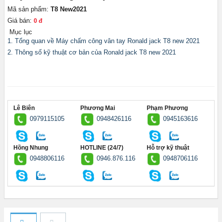
Mã sản phẩm:
T8 New2021
Giá bán:
0 đ
Mục lục
1. Tổng quan về Máy chấm công vân tay Ronald jack T8 new 2021
2. Thông số kỹ thuật cơ bản của Ronald jack T8 new 2021
Lê Biên
Phương Mai
Phạm Phương
0979115105
0948426116
0945163616
Hồng Nhung
HOTLINE (24/7)
Hỗ trợ kỹ thuật
0948806116
0946.876.116
0948706116