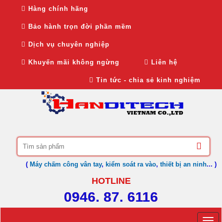
Hàng chính hãng
Bảo hành trọn đời phần mềm
Dịch vụ chuyên nghiệp
Khuyến mãi không ngừng
Liên hệ
Tin tức - chia sẻ kinh nghiệm
(
Máy chấm công vân tay
,
kiểm soát ra vào
,
thiết bị an ninh
... )
HOTLINE
0946. 87. 6116