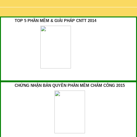
TOP 5 PHẦN MỀM & GIẢI PHÁP CNTT 2014
CHỨNG NHẬN BẢN QUYỀN PHẦN MỀM CHẤM CÔNG 2015