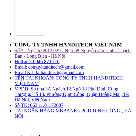
CÔNG TY TNHH HANDITECH VIỆT NAM
Số 3 - Ngách 68/137/29 - Ngõ 68 Nguyễn văn Linh - Thạch
Bàn - Long Biên - Hà Nội
HotLine: 0946 87 6116
Email: congtyhanditech@gmail.com
Email KT: kt.handitech@gmail.com
TÊN TÀI KHOẢN: CÔNG TY TNHH HANDITECH
VIỆT NAM
VPDD: Số nhà 3A Ngách 12 Ngõ 18 Phố Định Công
Thượng, Tổ 13, Phường Định Công, Quận Hoàng Mai, TP.
Hà Nội, Việt Nam
Số TK: 063.11.01172007
TẠI NGÂN HÀNG MBBANK - PGD ĐỊNH CÔNG , HÀ
NỘI