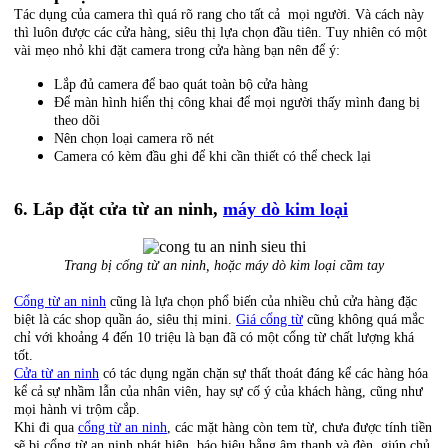
Tác dụng của camera thì quá rõ rang cho tất cả mọi người. Và cách này
thì luôn được các cửa hàng, siêu thị lựa chọn đầu tiên. Tuy nhiên có một
vài mẹo nhỏ khi đặt camera trong cửa hàng bạn nên để ý:
Lắp đủ camera để bao quát toàn bộ cửa hàng
Để màn hình hiển thị công khai để mọi người thấy mình đang bị
theo dõi
Nên chọn loại camera rõ nét
Camera có kèm đầu ghi để khi cần thiết có thể check lại
6. Lắp đặt cửa từ an ninh,
máy dò kim loại
Trang bị cổng từ an ninh, hoặc máy dò kim loại cầm tay
Cổng từ an ninh
cũng là lựa chọn phổ biến của nhiều chủ cửa hàng đặc
biệt là các shop quần áo, siêu thị mini.
Giá cổng từ
cũng không quá mắc
chỉ với khoảng 4 đến 10 triệu là bạn đã có một cổng từ chất lượng khá
tốt.
Cửa từ an ninh
có tác dụng ngăn chặn sự thất thoát đáng kể các hàng hóa
kể cả sự nhầm lẫn của nhân viên, hay sự cố ý của khách hàng, cũng như
mọi hành vi trộm cắp.
Khi đi qua
cổng từ an ninh
, các mặt hàng còn tem từ, chưa được tính tiền
sẽ bị cổng từ an ninh phát hiện, báo hiệu bằng âm thanh và đèn, giúp chủ