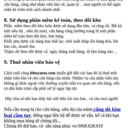
cửa hàng, cũng như nhân viên bảo vệ, quản lý….mọi người có thể ngăn
chặn kẻ trộm một cách nhanh nhất.
8. Sử dụng phần mềm kế toán, theo dõi kho
Phần mềm theo dõi kho luôn được sử dụng đầu tiên, và rộng rãi. Bất kỳ
một siêu thị , siêu thị mini, cửa hàng cũng thường trang bị một phần
mềm kế toán theo dõi kho, bán hàng.
Khắc phụ được các hàng hóa thất lạc, tính xuất nhập tồn hàng hóa, lên
báo cáo, doanh thu.
Thậm chí theo dõi được cả ngày tháng xuất hàng, từ kho hàng nào....
9. Thuê nhân viên bảo vệ
Cách cuối cùng
lehuyauto.com
muốn gửi đến các bạn đó là thuê một
nhân viên bảo vệ cho cửa hàng của mình. Nhiệm vụ của nhân viên này
không gì khác ngoài việc thường xuyên tuần tra quan sát cửa hàng, nếu
có dấu hiệu trộm cắp phải xử lý ngay lập tức.
Hãy chia sẻ nếu bạn thấy bài viết hữu ích cho bạn , và cho mọi người.
cổng dò kim
Nếu cần trang bị cho cửa hàng, siêu thị của mình
loại cầm tay
, đừng ngại liên hệ để được tư vấn, kể cả khi bạn
không mua hàng từ chúng tôi...
Chúng tôi đợi bạn, và sẵn sàng phục vu 0968.628.818