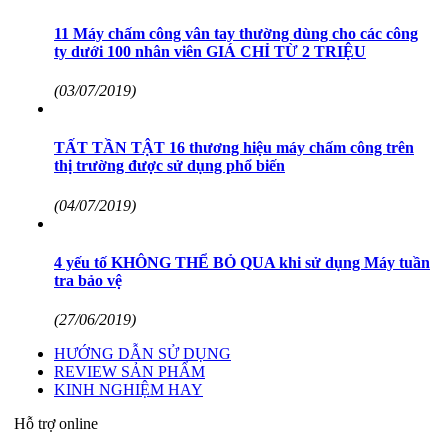
11 Máy chấm công vân tay thường dùng cho các công
ty dưới 100 nhân viên GIÁ CHỈ TỪ 2 TRIỆU
(03/07/2019)
TẤT TẦN TẬT 16 thương hiệu máy chấm công trên
thị trường được sử dụng phổ biến
(04/07/2019)
4 yếu tố KHÔNG THỂ BỎ QUA khi sử dụng Máy tuần
tra bảo vệ
(27/06/2019)
HƯỚNG DẪN SỬ DỤNG
REVIEW SẢN PHẨM
KINH NGHIỆM HAY
Hỗ trợ online