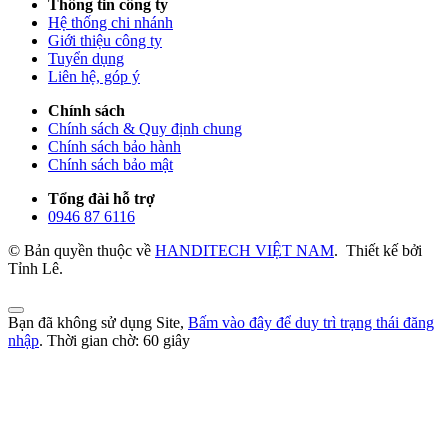
Thông tin công ty
Hệ thống chi nhánh
Giới thiệu công ty
Tuyển dụng
Liên hệ, góp ý
Chính sách
Chính sách & Quy định chung
Chính sách bảo hành
Chính sách bảo mật
Tổng đài hỗ trợ
0946 87 6116
© Bản quyền thuộc về
HANDITECH VIỆT NAM
.
Thiết kế bởi
Tỉnh Lê.
Bạn đã không sử dụng Site,
Bấm vào đây để duy trì trạng thái đăng
nhập
. Thời gian chờ:
60
giây