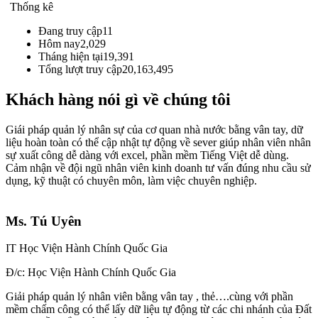
Thống kê
Đang truy cập
11
Hôm nay
2,029
Tháng hiện tại
19,391
Tổng lượt truy cập
20,163,495
Khách hàng nói gì về chúng tôi
Giái pháp quản lý nhân sự của cơ quan nhà nước bằng vân tay, dữ
liệu hoàn toàn có thể cập nhật tự động về sever giúp nhân viên nhân
sự xuất công dễ dàng với excel, phần mềm Tiếng Việt dễ dùng.
Cảm nhận về đội ngũ nhân viên kinh doanh tư vấn đúng nhu cầu sử
dụng, kỹ thuật có chuyên môn, làm việc chuyên nghiệp.
Ms. Tú Uyên
IT Học Viện Hành Chính Quốc Gia
Đ/c: Học Viện Hành Chính Quốc Gia
Giải pháp quản lý nhân viên bằng vân tay , thẻ….cùng với phần
mềm chấm công có thể lấy dữ liệu tự động từ các chi nhánh của Đất