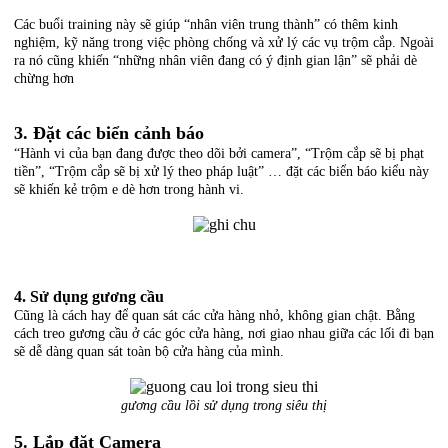
Các buổi training này sẽ giúp “nhân viên trung thành” có thêm kinh
nghiệm, kỹ năng trong việc phòng chống và xử lý các vụ trộm cắp. Ngoài
ra nó cũng khiến “những nhân viên đang có ý định gian lận” sẽ phải dè
chừng hơn
3. Đặt các biển cảnh báo
“Hành vi của bạn đang được theo dõi bởi camera”, “Trộm cắp sẽ bị phạt
tiền”, “Trộm cắp sẽ bị xử lý theo pháp luật” … đặt các biển báo kiểu này
sẽ khiến kẻ trộm e dè hơn trong hành vi.
4. Sử dụng gương cầu
Cũng là cách hay để quan sát các cửa hàng nhỏ, không gian chật. Bằng
cách treo gương cầu ở các góc cửa hàng, nơi giao nhau giữa các lối đi bạn
sẽ dễ dàng quan sát toàn bộ cửa hàng của mình.
gương cầu lồi sử dụng trong siêu thị
5. Lắp đặt Camera