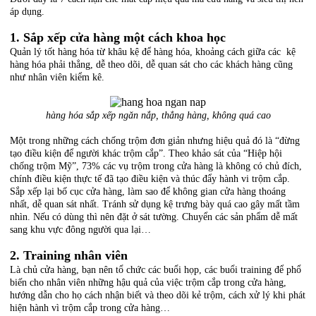
áp dụng.
1. Sắp xếp cửa hàng một cách khoa học
Quản lý tốt hàng hóa từ khâu kệ để hàng hóa, khoảng cách giữa các kệ
hàng hóa phải thẳng, dễ theo dõi, dễ quan sát cho các khách hàng cũng
như nhân viên kiểm kê.
hàng hóa sắp xếp ngăn nắp, thẳng hàng, không quá cao
Một trong những cách chống trộm đơn giản nhưng hiệu quả đó là “đừng
tạo điều kiện để người khác trộm cắp”. Theo khảo sát của “Hiệp hội
chống trộm Mỹ”, 73% các vụ trộm trong cửa hàng là không có chủ đích,
chính điều kiện thực tế đã tạo điều kiện và thúc đẩy hành vi trộm cắp.
Sắp xếp lại bố cục cửa hàng, làm sao để không gian cửa hàng thoáng
nhất, dễ quan sát nhất. Tránh sử dụng kệ trưng bày quá cao gây mất tầm
nhìn. Nếu có dùng thì nên đặt ở sát tường. Chuyển các sản phẩm dễ mất
sang khu vực đông người qua lại…
2. Training nhân viên
Là chủ cửa hàng, bạn nên tổ chức các buổi họp, các buổi training để phổ
biến cho nhân viên những hậu quả của việc trộm cắp trong cửa hàng,
hướng dẫn cho họ cách nhận biết và theo dõi kẻ trộm, cách xử lý khi phát
hiện hành vì trộm cắp trong cửa hàng…