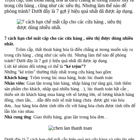
trong cửa hàng , cũng như các siêu thị. Nhưng làm thế nào để
phòng tránh? Dưới đây là 7 gợi ý hiệu quả nhất đã được áp dụng.
7 cách hạn chế mất cắp cho các cửa hàng , siêu thị được dùng nhiều
nhất.
Trộm cắp, thất thoát hàng hóa là điều chẳng ai mong muốn xảy ra
trong cửa hàng , cũng như các siêu thị. Nhưng làm thế nào để phòng
tránh? Dưới đây là 7 gợi ý hiệu quả nhất đã được áp dụng.
Liệt kê nhóm đối tượng có thể là
“kẻ trộm”?
Những “kẻ trộm” thường thấy nhất trong cửa hàng bao gồm:
Khách hàng
: Trộm trong lúc mua hàng, hoặc lúc thanh toán
Nhân viên:
Gian lận trong bán hàng, nhập hàng (tự tăng giá, tính thêm
sản phẩm cho khách, nhập quá nhiều hàng…), lúc thanh toán bất cẩn ,
thiếu sót do khách hàng mua hàng với số lượng lớn, số lượng khách hàng
đông, chen lấn,….dẫn đến một số mặt hàng chưa được ghi vào hóa
đơn,..hay hàng hóa được tính tiền rồi với hàng hóa chưa được tính tiền để
lẫn lộn vào nhau.
Nhà cung ứng
: Giao thiếu hàng, gian lận trong hóa đơn…
Dưới đây là 7 cách hạn chế mất cắp hiệu quả mà cửa hàng và siêu thị nên