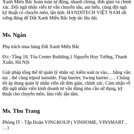
Xanh Miền Bắc hoàn toàn tự động, nhanh chóng, đơn giản và chính
xác. Đội ngũ nhân viên tư vấn chuyên sâu, am hiểu, cùng đội ngũ
kỹ thuật có chuyên môn, tận tình. HANDITECH VIỆT NAM rất
xứng đáng để Đất Xanh Miền Bắc hợp tác lâu dài.
Ms. Ngân
Phụ trách mua hàng Đất Xanh Miền Bắc
Đ/c: Tầng 18, Tòa Center Building,1 Nguyễn Huy Tưởng, Thanh
Xuân, Hà Nội
Giải pháp tổng thể từ quản lý nhân sự, kiểm soát ra vào,…bằng vân
tay , thẻ cùng tripod turnstile, Flap barrier, Swing barrier ,… Chúng
tôi áp dung quản lý nhân viên rất đơn giản, chính xác. Cảm nhận về
đội ngũ nhân viên kinh doanh tư vấn đúng nhu cầu sử dụng, kỹ
thuật cho chuyên môn, làm việc tận tâm.
Ms. Thu Trang
Phòng IT - Tập Đoàn VINGROUP ( VINHOME, VINSMART ,
…)