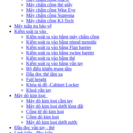
Máy chấm công thẻ giấy
Máy chấm công Wise Eye
Máy chấm công Suprema
Máy chấm công KJ-Tech
Máy tuần tra bảo vệ
Kiểm soát ra vào
Kiểm soát ra vào bằng máy chấm công
Kiểm soát ra vào bằng tripod turnstile
Kiểm soát ra vào bằng Flap barrier
Kiểm soát ra vào bằng swing barrier
Kiểm soát ra vào bằng thẻ
Kiểm soát ra vào bằng vân tay
Bộ điều khiển trung tâm
Đầu đọc thẻ tầm xa
Full height
Khóa tủ đồ -Cabinet Locker
Khoá vân tay
Máy dò kim loại
Máy dò kim loại cầm tay
Máy dò kim loại dưới lòng đất
Cổng từ dò kim loại
Cổng dò kim loại
Máy dò kim loại dưới nước
Đầu đọc vân tay - thẻ
Linh kiện - Phụ kiện