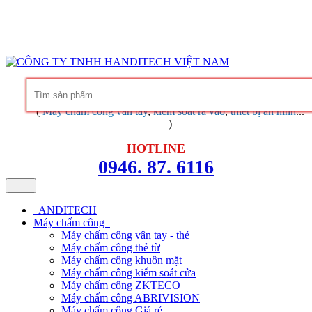
Hàng chính hãng
Bảo hành trọn đời phần mềm
Dịch vụ chuyên
nghiệp
Khuyến mãi không ngừng
Liên hệ
Tin tức - chia sẻ kinh nghiệm
(
Máy chấm công vân tay
,
kiểm soát ra vào
,
thiết bị an ninh
...
)
HOTLINE
0946. 87. 6116
ANDITECH
Máy chấm công
Máy chấm công vân tay - thẻ
Máy chấm công thẻ từ
Máy chấm công khuôn mặt
Máy chấm công kiểm soát cửa
Máy chấm công ZKTECO
Máy chấm công ABRIVISION
Máy chấm công Giá rẻ