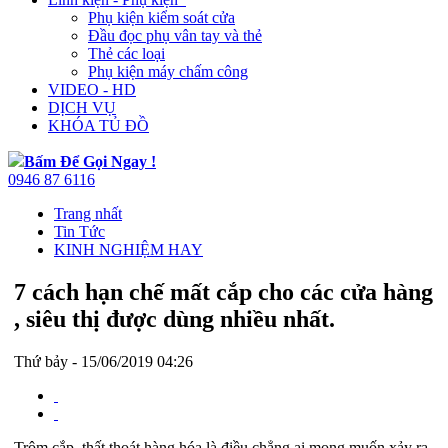
Phụ kiện kiểm soát cửa
Đầu đọc phụ vân tay và thẻ
Thẻ các loại
Phụ kiện máy chấm công
VIDEO - HD
DỊCH VỤ
KHÓA TỦ ĐỒ
Bấm Để Gọi Ngay !
0946 87 6116
Trang nhất
Tin Tức
KINH NGHIỆM HAY
7 cách hạn chế mất cắp cho các cửa hàng
, siêu thị được dùng nhiều nhất.
Thứ bảy - 15/06/2019 04:26
Trộm cắp, thất thoát hàng hóa là điều chẳng ai mong muốn xảy ra