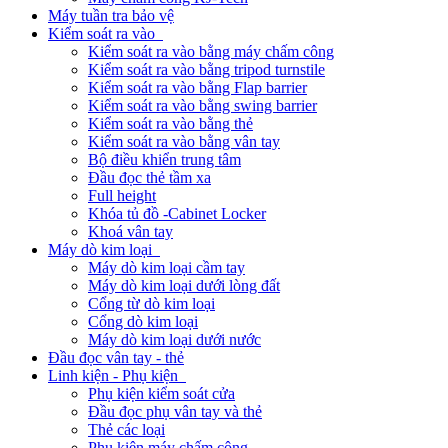
Máy tuần tra bảo vệ
Kiểm soát ra vào
Kiểm soát ra vào bằng máy chấm công
Kiểm soát ra vào bằng tripod turnstile
Kiểm soát ra vào bằng Flap barrier
Kiểm soát ra vào bằng swing barrier
Kiểm soát ra vào bằng thẻ
Kiểm soát ra vào bằng vân tay
Bộ điều khiển trung tâm
Đầu đọc thẻ tầm xa
Full height
Khóa tủ đồ -Cabinet Locker
Khoá vân tay
Máy dò kim loại
Máy dò kim loại cầm tay
Máy dò kim loại dưới lòng đất
Cổng từ dò kim loại
Cổng dò kim loại
Máy dò kim loại dưới nước
Đầu đọc vân tay - thẻ
Linh kiện - Phụ kiện
Phụ kiện kiểm soát cửa
Đầu đọc phụ vân tay và thẻ
Thẻ các loại
Phụ kiện máy chấm công