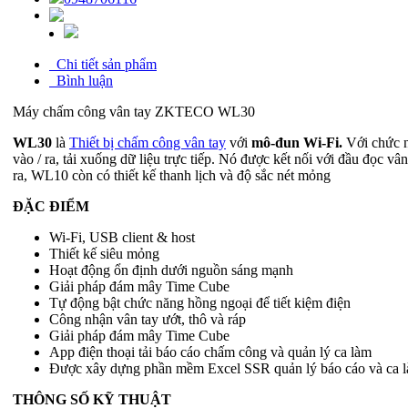
Chi tiết sản phẩm
Bình luận
Máy chấm công vân tay ZKTECO WL30
WL30
là
Thiết bị chấm công vân tay
với
mô-đun Wi-Fi.
Với chức n
vào / ra, tải xuống dữ liệu trực tiếp. Nó được kết nối với đầu đọc 
ra, WL10 còn có thiết kế thanh lịch và độ sắc nét mỏng
ĐẶC ĐIỂM
Wi-Fi, USB client & host
Thiết kế siêu mỏng
Hoạt động ổn định dưới nguồn sáng mạnh
Giải pháp đám mây Time Cube
Tự động bật chức năng hồng ngoại để tiết kiệm điện
Công nhận vân tay ướt, thô và ráp
Giải pháp đám mây Time Cube
App điện thoại tải báo cáo chấm công và quản lý ca làm
Được xây dựng phần mềm Excel SSR quản lý báo cáo và ca 
THÔNG SỐ KỸ THUẬT