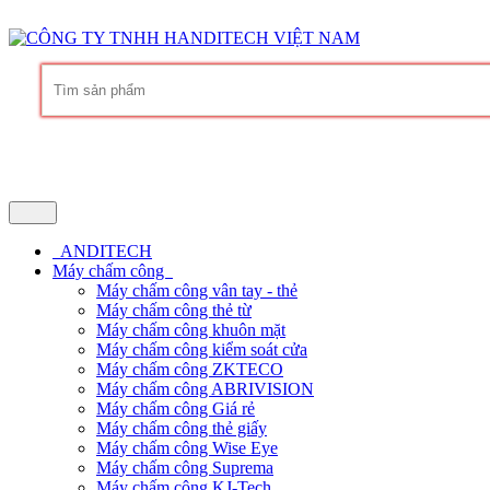
Hàng chính hãng
Bảo hành trọn đời phần mềm
Dịch vụ chuyên nghi
ANDITECH
Máy chấm công
Máy chấm công vân tay - thẻ
Máy chấm công thẻ từ
Máy chấm công khuôn mặt
Máy chấm công kiểm soát cửa
Máy chấm công ZKTECO
Máy chấm công ABRIVISION
Máy chấm công Giá rẻ
Máy chấm công thẻ giấy
Máy chấm công Wise Eye
Máy chấm công Suprema
Máy chấm công KJ-Tech