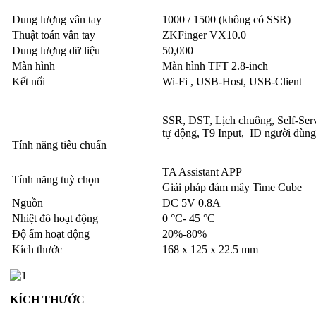
Dung lượng vân tay
1000 / 1500 (không có SSR)
Thuật toán vân tay
ZKFinger VX10.0
Dung lượng dữ liệu
50,000
Màn hình
Màn hình TFT 2.8-inch
Kết nối
Wi-Fi , USB-Host, USB-Client
SSR, DST, Lịch chuông, Self-Serv
tự động, T9 Input, ID người dùng
Tính năng tiêu chuẩn
TA Assistant APP
Tính năng tuỳ chọn
Giải pháp đám mây Time Cube
Nguồn
DC 5V 0.8A
Nhiệt đô hoạt động
0 °C- 45 °C
Độ ẩm hoạt động
20%-80%
Kích thước
168 x 125 x 22.5 mm
KÍCH THƯỚC