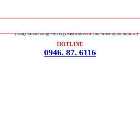
ệp
Khuyến mãi không ngừng
Liên hệ
(
Máy chấm công vân tay
,
kiểm soát ra vào
,
thiết bị an ninh
... )
HOTLINE
0946. 87. 6116