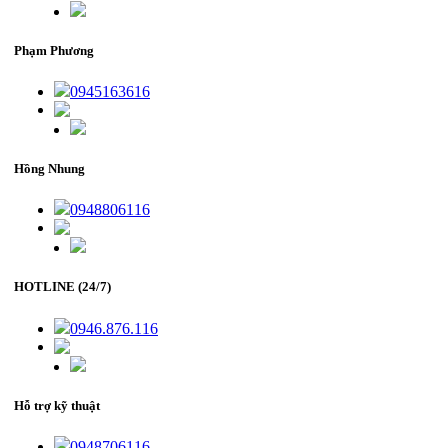
Phạm Phương
0945163616
Hồng Nhung
0948806116
HOTLINE (24/7)
0946.876.116
Hỗ trợ kỹ thuật
0948706116