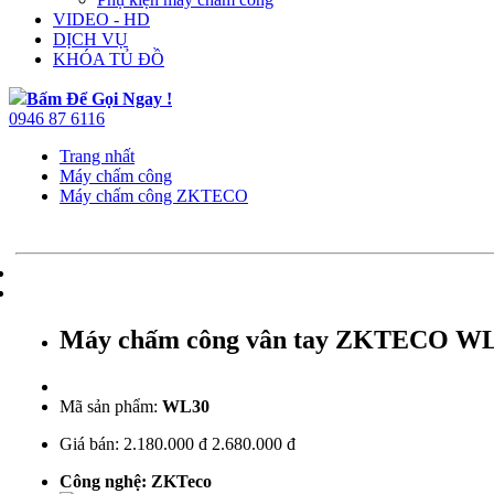
VIDEO - HD
DỊCH VỤ
KHÓA TỦ ĐỒ
Bấm Để Gọi Ngay !
0946 87 6116
Trang nhất
Máy chấm công
Máy chấm công ZKTECO
Máy chấm công vân tay ZKTECO W
Mã sản phẩm:
WL30
Giá bán:
2.180.000 đ
2.680.000 đ
Công nghệ: ZKTeco