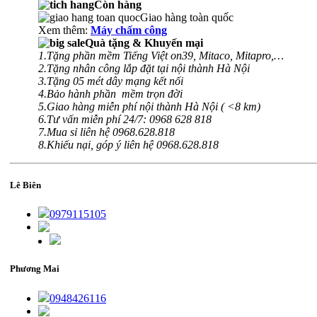
Còn hàng
Giao hàng toàn quốc
Xem thêm:
Máy chấm công
Quà tặng & Khuyến mại
1.Tặng phần mềm Tiếng Việt on39, Mitaco, Mitapro,…
2.Tặng nhân công lắp đặt tại nội thành Hà Nội
3.Tặng 05 mét dây mạng kết nối
4.Bảo hành phần mềm trọn đời
5.Giao hàng miễn phí nội thành Hà Nội ( <8 km)
6.Tư vấn miễn phí 24/7: 0968 628 818
7.Mua sỉ liên hệ 0968.628.818
8.Khiếu nại, góp ý liên hệ 0968.628.818
Lê Biên
0979115105
Phương Mai
0948426116