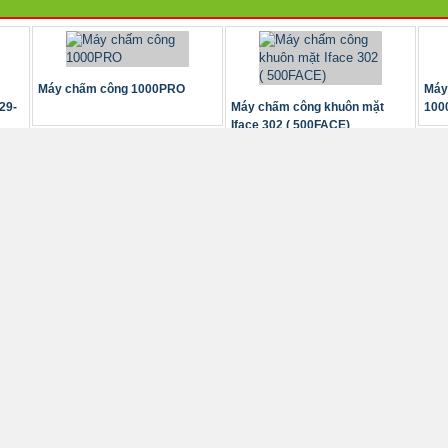
Máy chấm công 1000PRO
Máy
29-
Máy chấm công khuôn mặt
100
Iface 302 ( 500FACE)
Máy chấm công vân tay và
Thiết bị đăng ký khuôn mặt -
Thiế
khuôn mặt SenseFace...
Camera webcam...
khuô