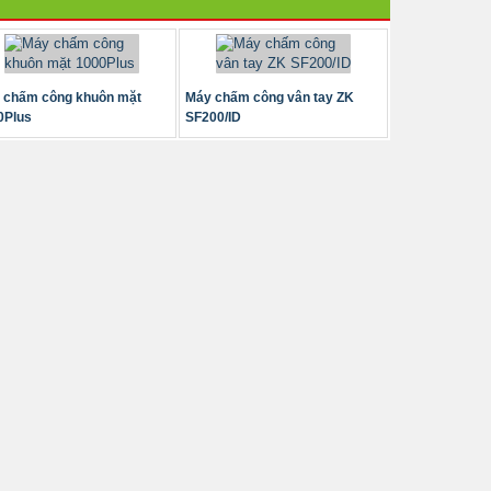
 chấm công khuôn mặt
Máy chấm công vân tay ZK
0Plus
SF200/ID
t bị kiểm soát ra vào bằng
Máy chấm công khuôn mặt và
n mặt, vân...
vân tay ZKTeco...