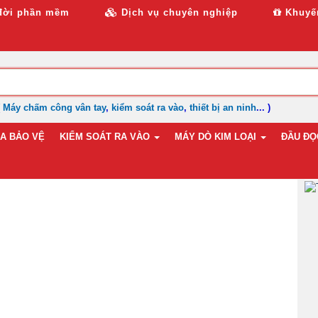
đời phần mềm
Dịch vụ chuyên nghiệp
Khuyế
(
Máy chấm công vân tay
,
kiểm soát ra vào
,
thiết bị an ninh
... )
A BẢO VỆ
KIỂM SOÁT RA VÀO
MÁY DÒ KIM LOẠI
ĐẦU ĐỌC