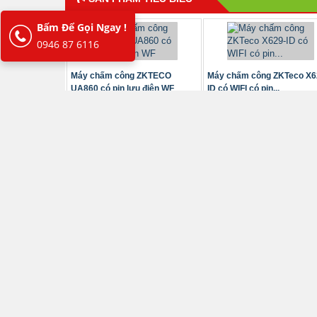
Bấm Để Gọi Ngay !
0946 87 6116
Máy chấm công ZKTECO
Máy chấm công ZKTeco X6
UA860 có pin lưu điện WF
ID có WIFI có pin...
MÁY CHẤM CÔNG
Máy chấm công vân tay
Máy chấm công vân tay và
ZKTeco SenseFP M2
khuôn mặt SenseFace...
KIỂM SOÁT RA VÀO