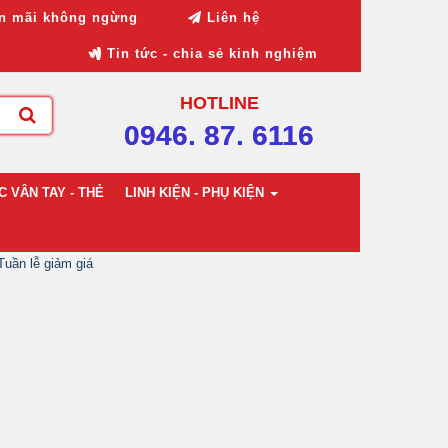
n mãi không ngừng
Liên hệ
Tin tức - chia sẻ kinh nghiệm
HOTLINE
0946. 87. 6116
 VÂN TAY - THẺ
LINH KIỆN - PHỤ KIỆN