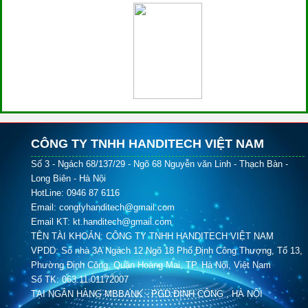
CÔNG TY TNHH HANDITECH VIỆT NAM
Số 3 - Ngách 68/137/29 - Ngõ 68 Nguyễn văn Linh - Thạch Bàn -
Long Biên - Hà Nội
HotLine: 0946 87 6116
Email: congtyhanditech@gmail.com
Email KT: kt.handitech@gmail.com
TÊN TÀI KHOẢN: CÔNG TY TNHH HANDITECH VIỆT NAM
VPDD: Số nhà 3A Ngách 12 Ngõ 18 Phố Định Công Thượng, Tổ 13,
Phường Định Công, Quận Hoàng Mai, TP. Hà Nội, Việt Nam
Số TK: 063.11.01172007
TẠI NGÂN HÀNG MBBANK - PGD ĐỊNH CÔNG , HÀ NỘI