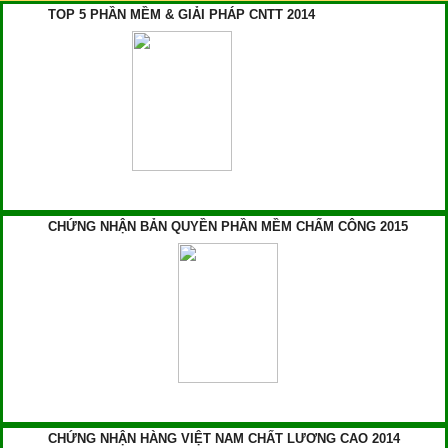
TOP 5 PHẦN MỀM & GIẢI PHÁP CNTT 2014
CHỨNG NHẬN BẢN QUYỀN PHẦN MỀM CHẤM CÔNG 2015
CHỨNG NHẬN HÀNG VIỆT NAM CHẤT LƯƠNG CAO 2014