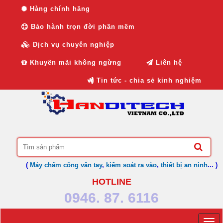
Hàng chính hãng
Bảo hành trọn đời phần mềm
Dịch vụ chuyên nghiệp
Khuyến mãi không ngừng
Liên hệ
Tin tức - chia sẻ kinh nghiệm
(
Máy chấm công vân tay
,
kiểm soát ra vào
,
thiết bị an ninh
... )
HOTLINE
0946. 87. 6116