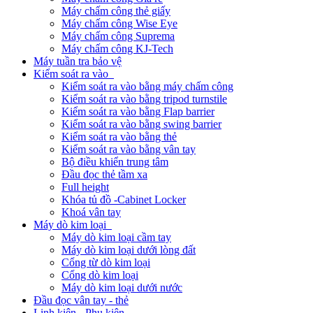
Máy chấm công thẻ giấy
Máy chấm công Wise Eye
Máy chấm công Suprema
Máy chấm công KJ-Tech
Máy tuần tra bảo vệ
Kiểm soát ra vào
Kiểm soát ra vào bằng máy chấm công
Kiểm soát ra vào bằng tripod turnstile
Kiểm soát ra vào bằng Flap barrier
Kiểm soát ra vào bằng swing barrier
Kiểm soát ra vào bằng thẻ
Kiểm soát ra vào bằng vân tay
Bộ điều khiển trung tâm
Đầu đọc thẻ tầm xa
Full height
Khóa tủ đồ -Cabinet Locker
Khoá vân tay
Máy dò kim loại
Máy dò kim loại cầm tay
Máy dò kim loại dưới lòng đất
Cổng từ dò kim loại
Cổng dò kim loại
Máy dò kim loại dưới nước
Đầu đọc vân tay - thẻ
Linh kiện - Phụ kiện