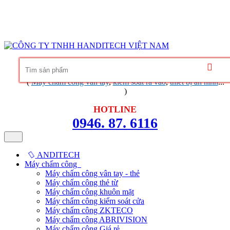
Hàng chính hãng
Bảo hành trọn đời phần mềm
Dịch vụ
chuyên nghiệp
Khuyến mãi không ngừng
Liên hệ
Tin tức - chia sẻ kinh nghiệm
(
Máy chấm công vân tay
,
kiểm soát ra vào
,
thiết bị an ninh
...
)
HOTLINE
0946. 87. 6116
ANDITECH
Máy chấm công
Máy chấm công vân tay - thẻ
Máy chấm công thẻ từ
Máy chấm công khuôn mặt
Máy chấm công kiểm soát cửa
Máy chấm công ZKTECO
Máy chấm công ABRIVISION
Máy chấm công Giá rẻ