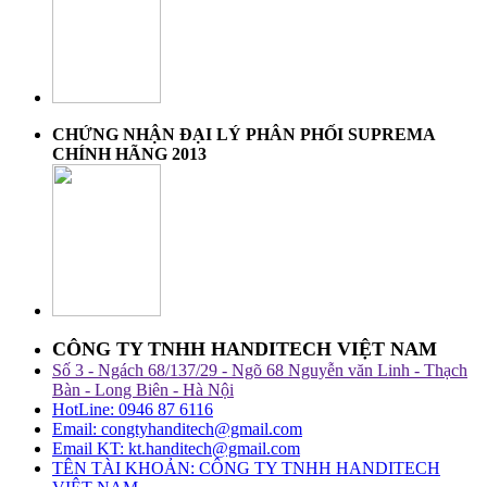
CHỨNG NHẬN ĐẠI LÝ PHÂN PHỐI SUPREMA
CHÍNH HÃNG 2013
CÔNG TY TNHH HANDITECH VIỆT NAM
Số 3 - Ngách 68/137/29 - Ngõ 68 Nguyễn văn Linh - Thạch
Bàn - Long Biên - Hà Nội
HotLine: 0946 87 6116
Email: congtyhanditech@gmail.com
Email KT: kt.handitech@gmail.com
TÊN TÀI KHOẢN: CÔNG TY TNHH HANDITECH