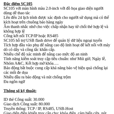
Đặc điểm SC105
SC105 với màn hình màu 2.0-inch với đồ họa giao diện người
dùng dễ thao tác
Lên đến 24 lịch trình được xác định cho người sử dụng mà có thể
kích hoạt trên chuông báo hàng ngày
Âm thanh nhắc nhở cho việc chấp nhận hay từ chối thẻ hợp lệ và
không hợp lệ
Cổng kết nối TCP/IP hoặc RS485
SC105 hỗ trợ USB flash drive để quản lý dữ liệu ngoại tuyến
Tích hợp đầu vào phụ để nâng cao độ linh hoạt để kết nối với máy
dò có dây và công tắc khẩn cấp.
Nhiều chế độ xác minh để nâng cao mức độ an ninh
Tính năng kiểm soát truy cập tiêu chuẩn: như Múi giờ, Ngày lễ,
Nhóm A&C, Kết hợp mở khóa….
Báo động bắt buộc cung cấp khả năng bảo vệ hiệu quả chống lại
các mối đe dọa
Nhiều đầu ra báo động và nút chống trộm
Đa ngôn ngữ
Thông số kỹ thuật:
ID thẻ Công suất: 30.000
Giao dịch Công suất: 80.000
Truyền thông: TCP / IP, RS485, USB-Host
Giao diện điều khiển truy cập cho: khóa điện, cảm biến cửa, nút