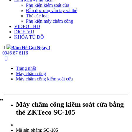
Phụ kiện kiểm soát cửa
Đầu đọc phụ vân tay và thẻ
Thẻ các loại
Phụ kiện máy chấm công
VIDEO - HD
DỊCH VỤ
KHÓA TỦ ĐỒ
Bấm Để Gọi Ngay !
0946 87 6116
Trang nhất
Máy chấm công
Máy chấm công kiểm soát cửa
Máy chấm công kiểm soát cửa bằng
thẻ ZKTeco SC-105
Mã sản phẩm:
SC-105