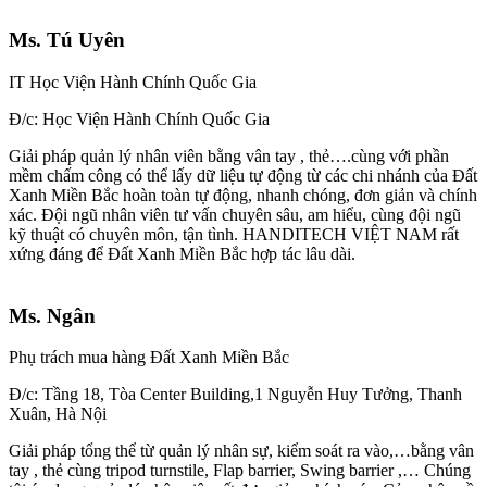
Ms. Tú Uyên
IT Học Viện Hành Chính Quốc Gia
Đ/c: Học Viện Hành Chính Quốc Gia
Giải pháp quản lý nhân viên bằng vân tay , thẻ….cùng với phần
mềm chấm công có thể lấy dữ liệu tự động từ các chi nhánh của Đất
Xanh Miền Bắc hoàn toàn tự động, nhanh chóng, đơn giản và chính
xác. Đội ngũ nhân viên tư vấn chuyên sâu, am hiểu, cùng đội ngũ
kỹ thuật có chuyên môn, tận tình. HANDITECH VIỆT NAM rất
xứng đáng để Đất Xanh Miền Bắc hợp tác lâu dài.
Ms. Ngân
Phụ trách mua hàng Đất Xanh Miền Bắc
Đ/c: Tầng 18, Tòa Center Building,1 Nguyễn Huy Tưởng, Thanh
Xuân, Hà Nội
Giải pháp tổng thể từ quản lý nhân sự, kiểm soát ra vào,…bằng vân
tay , thẻ cùng tripod turnstile, Flap barrier, Swing barrier ,… Chúng