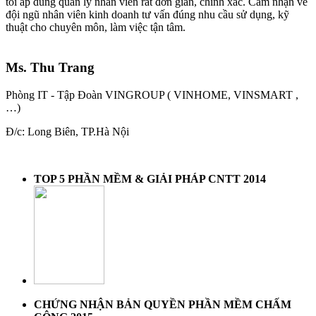
tôi áp dung quản lý nhân viên rất đơn giản, chính xác. Cảm nhận về
đội ngũ nhân viên kinh doanh tư vấn đúng nhu cầu sử dụng, kỹ
thuật cho chuyên môn, làm việc tận tâm.
Ms. Thu Trang
Phòng IT - Tập Đoàn VINGROUP ( VINHOME, VINSMART ,
…)
Đ/c: Long Biên, TP.Hà Nội
TOP 5 PHẦN MỀM & GIẢI PHÁP CNTT 2014
CHỨNG NHẬN BẢN QUYỀN PHẦN MỀM CHẤM