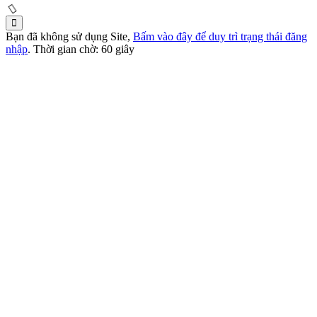
Bạn đã không sử dụng Site,
Bấm vào đây để duy trì trạng thái đăng
nhập
. Thời gian chờ:
60
giây