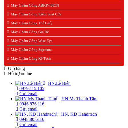
Máy Chấm Công ABRIVISION
Máy Chấm Công Kiểm Soát Cửa
Máy Chấm Công Thẻ Giấy
Máy Chấm Công Giá Rẻ
Máy Chấm Công Wise Eye
Máy Chấm Công Suprema
Máy Chấm Công KJ-Tech
Giỏ hàng
Hỗ trợ online
HN.Lê Biên
0979.115.105
Gửi email
HN.Ms Thanh Tâm
0946.876.116
Gửi email
HN. KD Handitech
0948.80.6116
Gửi email