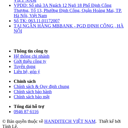
VIỆT NAM
VPDD: Số nhà 3A Ngách 12 Ngõ 18 Phố Định Công
Thượng, Tổ 13, Phường Định Công, Quận Hoàng Mai, TP.
Hà Nội, Việt Nam
Số TK: 063.11.01172007
TẠI NGÂN HÀNG MBBANK - PGD ĐỊNH CÔNG , HÀ
NỘI
Thông tin công ty
Hệ thống chi nhánh
Giới thiệu công ty
Tuyển dụng
Liên hệ, góp ý
Chính sách
Chính sách & Quy định chung
Chính sách bảo hành
Chính sách bảo mật
Tổng đài hỗ trợ
0946 87 6116
© Bản quyền thuộc về
HANDITECH VIỆT NAM
.
Thiết kế bởi
Tỉnh Lê.