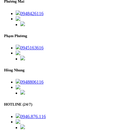
Phương Mai
0948426116
Phạm Phương
0945163616
Hồng Nhung
0948806116
HOTLINE (24/7)
0946.876.116