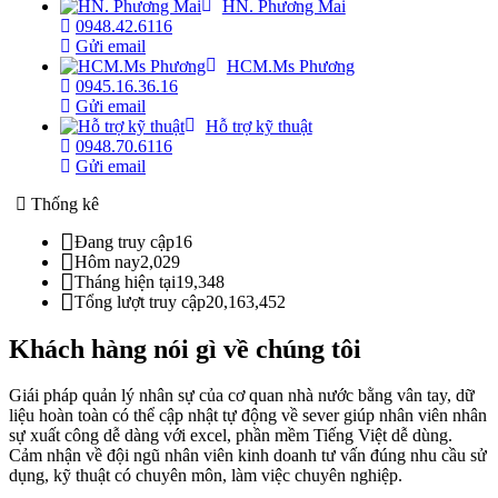
HN. Phương Mai
0948.42.6116
Gửi email
HCM.Ms Phương
0945.16.36.16
Gửi email
Hỗ trợ kỹ thuật
0948.70.6116
Gửi email
Thống kê
Đang truy cập
16
Hôm nay
2,029
Tháng hiện tại
19,348
Tổng lượt truy cập
20,163,452
Khách hàng nói gì về chúng tôi
Giái pháp quản lý nhân sự của cơ quan nhà nước bằng vân tay, dữ
liệu hoàn toàn có thể cập nhật tự động về sever giúp nhân viên nhân
sự xuất công dễ dàng với excel, phần mềm Tiếng Việt dễ dùng.
Cảm nhận về đội ngũ nhân viên kinh doanh tư vấn đúng nhu cầu sử
dụng, kỹ thuật có chuyên môn, làm việc chuyên nghiệp.