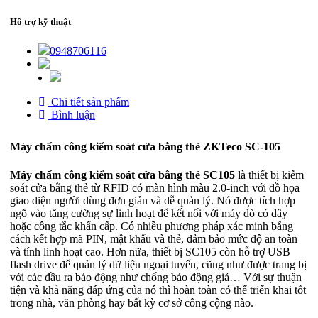
Hỗ trợ kỹ thuật
0948706116
Chi tiết sản phẩm
Bình luận
Máy chấm công kiểm soát cửa bằng thẻ ZKTeco SC-105
Máy chấm công kiểm soát cửa bằng thẻ SC105
là thiết bị kiểm
soát cửa bằng thẻ từ RFID có màn hình màu 2.0-inch với đồ họa
giao diện người dùng đơn giản và dễ quản lý. Nó được tích hợp
ngõ vào tăng cường sự linh hoạt để kết nối với máy dò có dây
hoặc công tắc khẩn cấp. Có nhiều phương pháp xác minh bằng
cách kết hợp mã PIN, mật khẩu và thẻ, đảm bảo mức độ an toàn
và tính linh hoạt cao. Hơn nữa, thiết bị SC105 còn hỗ trợ USB
flash drive để quản lý dữ liệu ngoại tuyến, cũng như được trang bị
với các đầu ra báo động như chống báo động giả… Với sự thuận
tiện và khả năng đáp ứng của nó thì hoàn toàn có thể triển khai tốt
trong nhà, văn phòng hay bất kỳ cơ sở công cộng nào.