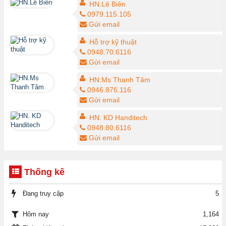
HN.Lê Biên
0979.115.105
Gửi email
Hỗ trợ kỹ thuật
0948.70.6116
Gửi email
HN.Ms Thanh Tâm
0946.876.116
Gửi email
HN. KD Handitech
0948.80.6116
Gửi email
Thống kê
Đang truy cập
5
1,164
Hôm nay