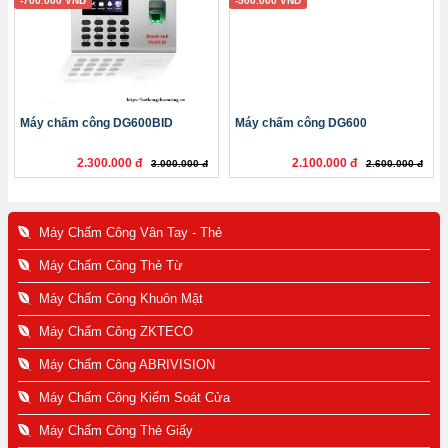
-700.000 VND
-500.000 VND
Máy chấm công DG600BID
Máy chấm công DG600
2.300.000 đ
2.100.000 đ
3.000.000 đ
2.600.000 đ
Máy Chấm Công Vân Tay - Thẻ
Máy Chấm Công Thẻ Từ
Máy Chấm Công Khuôn Mặt
Máy Chấm Công ZKTECO
Máy Chấm Công ABRIVISION
Máy Chấm Công Kiểm Soát Cửa
Máy Chấm Công Thẻ Giấy