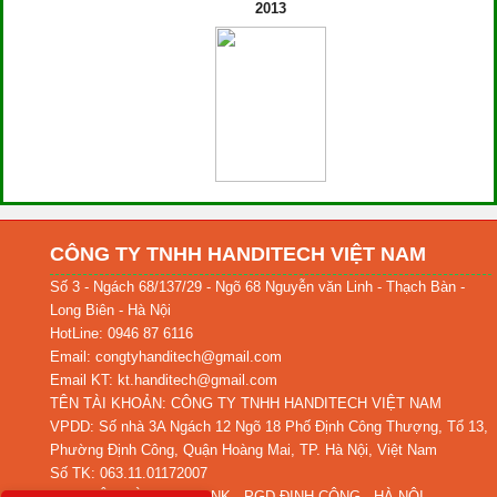
2013
CÔNG TY TNHH HANDITECH VIỆT NAM
Số 3 - Ngách 68/137/29 - Ngõ 68 Nguyễn văn Linh - Thạch Bàn -
Long Biên - Hà Nội
HotLine: 0946 87 6116
Email: congtyhanditech@gmail.com
Email KT: kt.handitech@gmail.com
TÊN TÀI KHOẢN: CÔNG TY TNHH HANDITECH VIỆT NAM
VPDD: Số nhà 3A Ngách 12 Ngõ 18 Phố Định Công Thượng, Tổ 13,
Phường Định Công, Quận Hoàng Mai, TP. Hà Nội, Việt Nam
Số TK: 063.11.01172007
TẠI NGÂN HÀNG MBBANK - PGD ĐỊNH CÔNG , HÀ NỘI