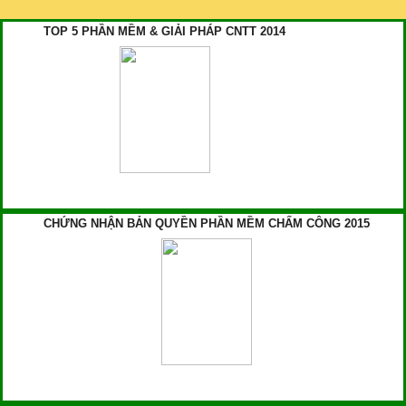
TOP 5 PHẦN MỀM & GIẢI PHÁP CNTT 2014
CHỨNG NHẬN BẢN QUYỀN PHẦN MỀM CHẤM CÔNG 2015