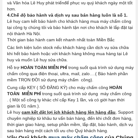
và Văn hóa Lê Huy phát triểnđể phục vụ quý khách ngày một tốt
hơn.
4.Chế độ bảo hành và dịch vụ sau bán hàng luôn là số 1.
Lê huy cam kết bảo hành cho khách hàng mua máy chấm công
tại công ty chúng tôi và bảo hành tận nơi cho khách lẻ lắp đặt tại
nội thành Hà Nội.
Thời gian bảo hành cam kết nhanh nhất toàn Miền Bắc
Các linh kiện luôn stock nếu khách hàng cần dịch vụ sửa chữa
khi hết bảo hành hoặc với khách hàng không mua hàng tại Lê
huy và muốn Lê huy sửa chữa.
Hỗ trợ
HOÀN TOÀN MIỄN PHÍ
trong suốt quá trình sử dụng máy
chấm công qua điện thoại, ultra, mail, zalo….( Bảo hành phần
mềm TRỌN ĐỜI sử dụng máy chấm công).
Cung cấp KEY ( SỐ ĐĂNG KÝ) cho máy chấm công
HOÀN
TOÀN MIỄN PHÍ
trong suốt quá trình sử dụng máy chấm công
. ( Một số công ty khác chỉ cấp Key 1 lần, và có giới hạn thời
gian là 01 năm.).
Lê huy
cam kết đặt lợi ích khách hàng lên hàng đầu
, Support
chuyên nghiệp từ khâu tư vấn bán hàng, đến khi chốt đơn hàng,
thời gian giao hàng, setup phần mềm, lắp đặt, bảo hành, dịch vụ
sau bán hàng một cách tối ưu cho Quý khách hàng.
Vậy Quý khách
mua máy chấm công
của Chúng