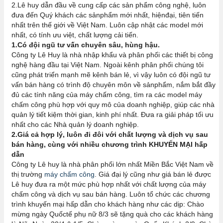
2.Lê huy dẫn đầu về cung cấp các sản phẩm công nghệ, luôn
đưa đến Quý khách các sảnphẩm mới nhất, hiệnđại, tiên tiến
nhất trên thế giới về Việt Nam. Luôn cập nhật các model mới
nhất, có tính ưu việt, chất lượng cải tiến.
1.Có đội ngũ tư vấn chuyên sâu, hùng hậu.
Công ty Lê Huy là nhà nhập khẩu và phân phối các thiết bị công
nghệ hàng đầu tại Việt Nam. Ngoài kênh phân phối chúng tôi
cũng phát triển mạnh mẽ kênh bán lẻ, vì vậy luôn có đội ngũ tư
vấn bán hàng có trình độ chuyên môn về sảnphẩm, nắm bắt đầy
đủ các tính năng của máy chấm công, tìm ra các model máy
chấm công phù hợp với quy mô của doanh nghiệp, giúp các nhà
quản lý tiết kiệm thời gian, kinh phí nhất. Đưa ra giải pháp tối ưu
nhất cho các Nhà quản lý doanh nghiệp.
2.Giá cả hợp lý, luôn đi đôi với chất lượng và dịch vụ sau
bán hàng, cùng với nhiều chương trình KHUYẾN MẠI hấp
dẫn
Công ty Lê huy là nhà phân phối lớn nhất Miền Bắc Việt Nam về
thị trường
máy chấm công
. Giá đại lý cũng như giá bán lẻ được
Lê huy đưa ra một mức phù hợp nhất với chất lượng của máy
chấm công và dịch vụ sau bán hàng. Luôn tổ chức các chương
trình khuyến mại hấp dẫn cho khách hàng như các dịp: Chào
mừng ngày Quốctế phụ nữ 8/3 sẽ tặng quà cho các khách hàng