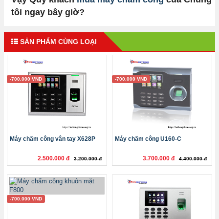
tôi ngay bây giờ?
SẢN PHẨM CÙNG LOẠI
-700.000 VND
-700.000 VND
Máy chấm công vân tay X628P
Máy chấm công U160-C
2.500.000 đ
3.700.000 đ
3.200.000 đ
4.400.000 đ
-700.000 VND