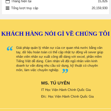
Tháng hiện tại
15,826
Tổng lượt truy cập
20,159,930
KHÁCH HÀNG NÓI GÌ VỀ CHÚNG TÔI
Giái pháp quản lý nhân sự của cơ quan nhà nước bằng vân
tay, dữ liệu hoàn toàn có thể cập nhật tự động về sever giúp
nhân viên nhân sự xuất công dễ dàng với excel, phần mềm
Tiếng Việt dễ dùng. Cảm nhận về đội ngũ nhân viên kinh
doanh tư vấn đúng nhu cầu sử dụng, kỹ thuật có chuyên
môn, làm việc chuyên nghiệp.
MS. TÚ UYÊN
IT Học Viện Hành Chính Quốc Gia
Đ/c: Học Viện Hành Chính Quốc Gia