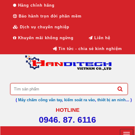
Hàng chính hãng
Bảo hành trọn đời phần mềm
Dịch vụ chuyên nghiệp
Khuyến mãi không ngừng
Liên hệ
Tin tức - chia sẻ kinh nghiệm
(
Máy chấm công vân tay
,
kiểm soát ra vào
,
thiết bị an ninh
... )
HOTLINE
0946. 87. 6116