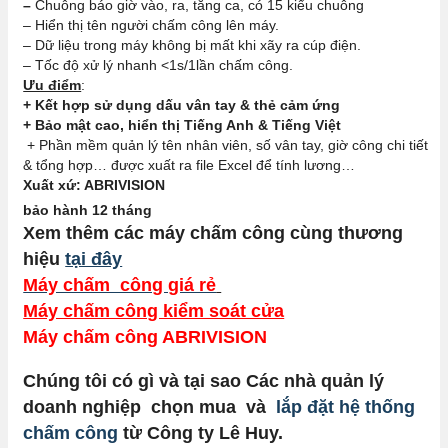
–
Chuông báo giờ vào, ra, tăng ca, có 15 kiểu chuông
– Hiển thị tên người chấm công lên máy.
– Dữ liệu trong máy không bị mất khi xãy ra cúp điện.
– Tốc độ xử lý nhanh <1s/1lần chấm công.
Ưu điểm
:
+ Kết hợp sử dụng dấu vân tay & thẻ cảm ứng
+ Bảo mật cao, hiển thị Tiếng Anh & Tiếng Việt
+ Phần mềm quản lý tên nhân viên, số vân tay, giờ công chi tiết
& tổng hợp… được xuất ra file Excel để tính lương…
Xuất xứ: ABRIVISION
bảo hành 12 tháng
Xem thêm các máy chấm công cùng thương
hiệu
tại đây
Máy chấm công giá rẻ
Máy chấm công kiểm soát cửa
Máy chấm công ABRIVISION
Chúng tôi có gì và tại sao Các nhà quản lý
doanh nghiệp chọn mua và
lắp đặt hệ thống
chấm công
từ Công ty Lê Huy.