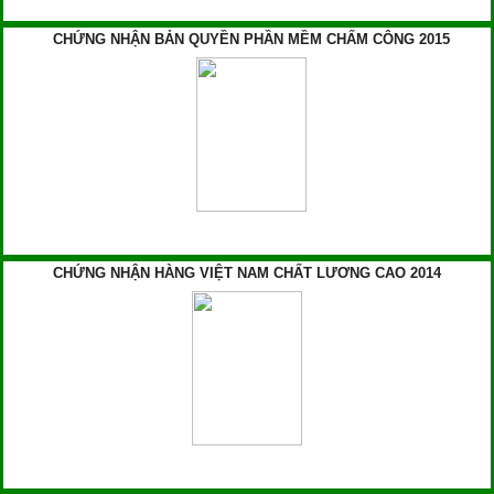
CHỨNG NHẬN BẢN QUYỀN PHẦN MỀM CHẤM CÔNG 2015
CHỨNG NHẬN HÀNG VIỆT NAM CHẤT LƯƠNG CAO 2014