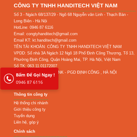
CÔNG TY TNHH HANDITECH VIỆT NAM
Số 3 - Ngách 68/137/29 - Ngõ 68 Nguyễn văn Linh - Thạch Bàn -
Long Biên - Hà Nội
HotLine: 0946 87 6116
Email: congtyhanditech@gmail.com
Email KT: kt.handitech@gmail.com
TÊN TÀI KHOẢN: CÔNG TY TNHH HANDITECH VIỆT NAM
VPDD: Số nhà 3A Ngách 12 Ngõ 18 Phố Định Công Thượng, Tổ 13,
Phường Định Công, Quận Hoàng Mai, TP. Hà Nội, Việt Nam
Số TK: 063.11.01172007
TẠI NGÂN HÀNG MBBANK - PGD ĐỊNH CÔNG , HÀ NỘI
Bấm Để Gọi Ngay !
0946 87 6116
Thông tin công ty
Hệ thống chi nhánh
Giới thiệu công ty
Tuyển dụng
Liên hệ, góp ý
Chính sách