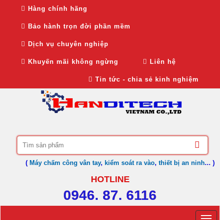
Hàng chính hãng
Bảo hành trọn đời phần mềm
Dịch vụ chuyên nghiệp
Khuyến mãi không ngừng
Liên hệ
Tin tức - chia sẻ kinh nghiệm
(
Máy chấm công vân tay
,
kiểm soát ra vào
,
thiết bị an ninh
... )
HOTLINE
0946. 87. 6116