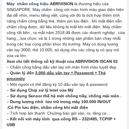
Máy chấm công hiệu
ABRIVISION
là thương hiệu của
SINGAPORE. Máy chấm công với màn hình màu giao diện hiện
đại dễ nhìn, menu tiếng việt, cùng với đó là tích hợp thêm tính
năng chấm công bằng thẻ, thêm pin lưu điện , khi mất điện vẫn
chấm công được, dữ liệu không bị mất khi mất điện. Máy chấm
công rất bền , ra mắt năm 2018 đã được các doanh nghiệp , cửa
hàng,,,,lựa chọn, và là 1 trong những sản phẩm bán chạy nhất
trong các loại cùng phân khúc thị trường. Máy có dung lượng
vân tay 3000, thẻ 10.000, sử dụng cho các công ty có quy mô
vừa và lớn.
Xem chi tiết thông số kỹ thuật của ABRIVISION ISCAN 02
– Chấm công bằng dấu vân tay với màn hình màu tuyệt đẹp.
–
Quản lý đến
3.000 dấu vân tay + Password + Thẻ
proximity
– Một người có thể đăng ký 10 dấu vân tay & password
–
Sử dụng Chip xử lý Intel của Mỹ
–
Sử dụng Sensor thế hệ mới chống trầy, chống mài mòn .
–
Dung lượng nhớ lưu trữ trong máy 100.000 IN/OUT
-Có Pin lưu điện, chấm công khi mất điện
– Tích hợp âm thanh. Chuông báo giờ vào, ra, tăng ca….
– Kết nối với máy tính qua cổng RS – 232/485, TCP/IP +
USB