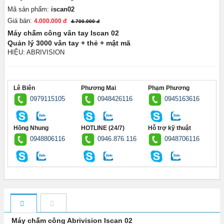
Mã sản phẩm:
iscan02
Giá bán:
4.000.000 đ
4.700.000 đ
Máy chấm công vân tay Iscan 02
Quản lý 3000 vân tay + thẻ + mật mã
HIỆU: ABRIVISION
Lê Biên
Phương Mai
Phạm Phương
0979115105
0948426116
0945163616
Hồng Nhung
HOTLINE (24/7)
Hỗ trợ kỹ thuật
0948806116
0946.876.116
0948706116
Máy chấm công Abrivision Iscan 02