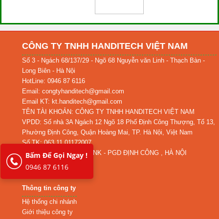
CÔNG TY TNHH HANDITECH VIỆT NAM
Số 3 - Ngách 68/137/29 - Ngõ 68 Nguyễn văn Linh - Thạch Bàn -
Long Biên - Hà Nội
HotLine: 0946 87 6116
Email: congtyhanditech@gmail.com
Email KT: kt.handitech@gmail.com
TÊN TÀI KHOẢN: CÔNG TY TNHH HANDITECH VIỆT NAM
VPDD: Số nhà 3A Ngách 12 Ngõ 18 Phố Định Công Thượng, Tổ 13,
Phường Định Công, Quận Hoàng Mai, TP. Hà Nội, Việt Nam
Số TK: 063.11.01172007
TẠI NGÂN HÀNG MBBANK - PGD ĐỊNH CÔNG , HÀ NỘI
Bấm Để Gọi Ngay !
0946 87 6116
Thông tin công ty
Hệ thống chi nhánh
Giới thiệu công ty