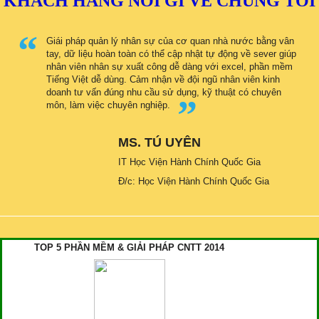
KHÁCH HÀNG NÓI GÌ VỀ CHÚNG TÔI
Giái pháp quản lý nhân sự của cơ quan nhà nước bằng vân
tay, dữ liệu hoàn toàn có thể cập nhật tự động về sever giúp
nhân viên nhân sự xuất công dễ dàng với excel, phần mềm
Tiếng Việt dễ dùng. Cảm nhận về đội ngũ nhân viên kinh
doanh tư vấn đúng nhu cầu sử dụng, kỹ thuật có chuyên
môn, làm việc chuyên nghiệp.
MS. TÚ UYÊN
IT Học Viện Hành Chính Quốc Gia
Đ/c: Học Viện Hành Chính Quốc Gia
TOP 5 PHẦN MỀM & GIẢI PHÁP CNTT 2014