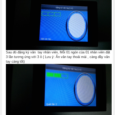
Sau đó đặng ký vân tay nhân viên, Mỗi 01 ngón của 01 nhân viên đặt
3 lần tương ứng với 3 ô ( Lưu ý: Ấn vân tay thoải mái , càng đầy vân
tay càng tốt)