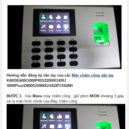
Hướng dẫn đăng ký vân tay của các
Máy chấm công vân tay
K40/DG600/1000PRO/2200/K14/RJ
3000Plus/D800G/D900G/X628T/X628H
BƯỚC 1
: Vào
Menu
máy chấm công , giữ phím
M/OK
khoảng 3 giây
sẽ ra màn hình chính của Máy chấm công