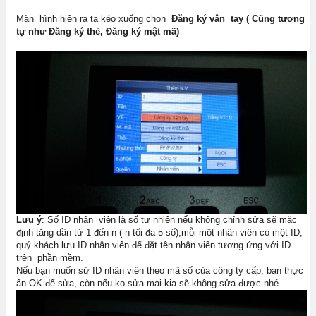
Màn hình hiện ra ta kéo xuống chọn
Đăng ký vân tay ( Cũng tương
tự như Đăng ký thẻ, Đăng ký mật mã)
Lưu ý
: Số ID nhân viên là số tự nhiên nếu không chỉnh sửa sẽ mặc
định tăng dần từ 1 đến n ( n tối đa 5 số),mỗi một nhân viên có một ID,
quý khách lưu ID nhân viên để đặt tên nhân viên tương ứng với ID
trên phần mềm.
Nếu bạn muốn sử ID nhân viên theo mã số của công ty cấp, bạn thực
ấn OK để sửa, còn nếu ko sửa mai kia sẽ không sửa được nhé.