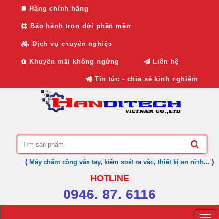
Hàng chính hãng
Bảo hành trọn đời phần mềm
Dịch vụ chuyên nghiệp
Khuyến mãi không ngừng
Liên hệ
Tin tức - chia sẻ kinh nghiệm
(
Máy chấm công vân tay
,
kiểm soát ra vào
,
thiết bị an ninh
... )
HOTLINE
0946. 87. 6116