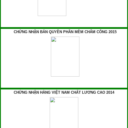
CHỨNG NHẬN BẢN QUYỀN PHẦN MỀM CHẤM CÔNG 2015
CHỨNG NHẬN HÀNG VIỆT NAM CHẤT LƯƠNG CAO 2014