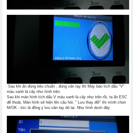
Sau khi ấn đúng tiêu chuẩn , đúng vân tay thì Máy báo tích dấu "V"
màu xanh lá cây như hình trên.
Sau khi màn hình tích dấu V màu xanh lá cây như trên rồi, ta ấn ESC
để thoát, Màn hình sẽ hiện lên câu hỏi, " Lưu thay đổi" thì mình chọn
M/OK - tức là đồng ý lưu vân tay đó lại. Như hình dưới đây