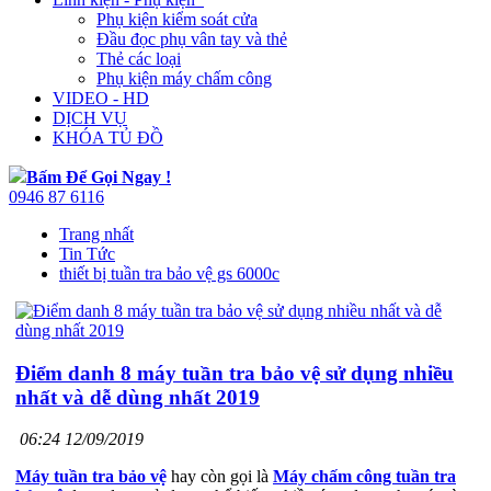
Phụ kiện kiểm soát cửa
Đầu đọc phụ vân tay và thẻ
Thẻ các loại
Phụ kiện máy chấm công
VIDEO - HD
DỊCH VỤ
KHÓA TỦ ĐỒ
Bấm Để Gọi Ngay !
0946 87 6116
Trang nhất
Tin Tức
thiết bị tuần tra bảo vệ gs 6000c
Điểm danh 8 máy tuần tra bảo vệ sử dụng nhiều
nhất và dễ dùng nhất 2019
06:24 12/09/2019
Máy tuần tra bảo vệ
hay còn gọi là
Máy chấm công tuần tra