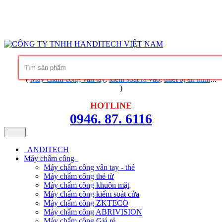
Hàng chính hãng
Bảo hành trọn đời phần mềm
Dịch vụ chuyên
nghiệp
Khuyến mãi không ngừng
Liên hệ
Tin tức - chia sẻ kinh nghiệm
(
Máy chấm công vân tay
,
kiểm soát ra vào
,
thiết bị an ninh
...
)
HOTLINE
0946. 87. 6116
ANDITECH
Máy chấm công
Máy chấm công vân tay - thẻ
Máy chấm công thẻ từ
Máy chấm công khuôn mặt
Máy chấm công kiểm soát cửa
Máy chấm công ZKTECO
Máy chấm công ABRIVISION
Máy chấm công Giá rẻ