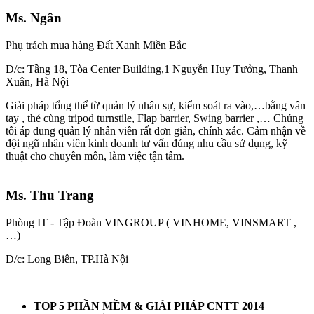
Ms. Ngân
Phụ trách mua hàng Đất Xanh Miền Bắc
Đ/c: Tầng 18, Tòa Center Building,1 Nguyễn Huy Tưởng, Thanh
Xuân, Hà Nội
Giải pháp tổng thể từ quản lý nhân sự, kiểm soát ra vào,…bằng vân
tay , thẻ cùng tripod turnstile, Flap barrier, Swing barrier ,… Chúng
tôi áp dung quản lý nhân viên rất đơn giản, chính xác. Cảm nhận về
đội ngũ nhân viên kinh doanh tư vấn đúng nhu cầu sử dụng, kỹ
thuật cho chuyên môn, làm việc tận tâm.
Ms. Thu Trang
Phòng IT - Tập Đoàn VINGROUP ( VINHOME, VINSMART ,
…)
Đ/c: Long Biên, TP.Hà Nội
TOP 5 PHẦN MỀM & GIẢI PHÁP CNTT 2014