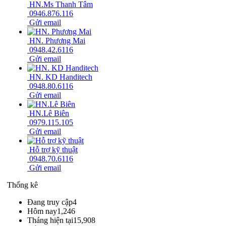
HN.Ms Thanh Tâm
0946.876.116
Gửi email
HN. Phương Mai
0948.42.6116
Gửi email
HN. KD Handitech
0948.80.6116
Gửi email
HN.Lê Biên
0979.115.105
Gửi email
Hỗ trợ kỹ thuật
0948.70.6116
Gửi email
Thống kê
Đang truy cập
4
Hôm nay
1,246
Tháng hiện tại
15,908