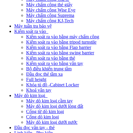
Máy chấm công thẻ giấy
Máy chấm công Wise Eye
Máy chấm công Suprema
Máy chấm công KJ-Tech
Máy tuần tra bảo vệ
Kiểm soát ra vào
Kiểm soát ra vào bằng máy chấm công
Kiểm soát ra vào bằng tripod turnstile
Kiểm soát ra vào bằng Flap barrier
Kiểm soát ra vào bằng swing barrier
Kiểm soát ra vào bằng thẻ
Kiểm soát ra vào bằng vân tay
Bộ điều khiển trung tâm
Đầu đọc thẻ tầm xa
Full height
Khóa tủ đồ -Cabinet Locker
Khoá vân tay
Máy dò kim loại
Máy dò kim loại cầm tay
Máy dò kim loại dưới lòng đất
Cổng từ dò kim loại
Cổng dò kim loại
Máy dò kim loại dưới nước
Đầu đọc vân tay - thẻ
Linh kiện - Phụ kiện