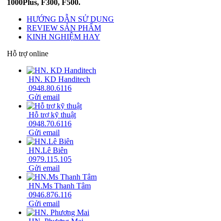
1000Plus, F300, F500.
HƯỚNG DẪN SỬ DỤNG
REVIEW SẢN PHẨM
KINH NGHIỆM HAY
Hỗ trợ online
HN. KD Handitech
0948.80.6116
Gửi email
Hỗ trợ kỹ thuật
0948.70.6116
Gửi email
HN.Lê Biên
0979.115.105
Gửi email
HN.Ms Thanh Tâm
0946.876.116
Gửi email