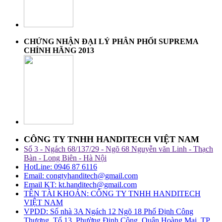
CHỨNG NHẬN ĐẠI LÝ PHÂN PHỐI SUPREMA
CHÍNH HÃNG 2013
CÔNG TY TNHH HANDITECH VIỆT NAM
Số 3 - Ngách 68/137/29 - Ngõ 68 Nguyễn văn Linh - Thạch
Bàn - Long Biên - Hà Nội
HotLine: 0946 87 6116
Email: congtyhanditech@gmail.com
Email KT: kt.handitech@gmail.com
TÊN TÀI KHOẢN: CÔNG TY TNHH HANDITECH
VIỆT NAM
VPDD: Số nhà 3A Ngách 12 Ngõ 18 Phố Định Công
Thượng, Tổ 13, Phường Định Công, Quận Hoàng Mai, TP.