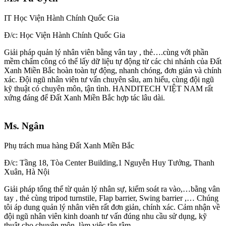
IT Học Viện Hành Chính Quốc Gia
Đ/c: Học Viện Hành Chính Quốc Gia
Giải pháp quản lý nhân viên bằng vân tay , thẻ….cùng với phần
mềm chấm công có thể lấy dữ liệu tự động từ các chi nhánh của Đất
Xanh Miền Bắc hoàn toàn tự động, nhanh chóng, đơn giản và chính
xác. Đội ngũ nhân viên tư vấn chuyên sâu, am hiểu, cùng đội ngũ
kỹ thuật có chuyên môn, tận tình. HANDITECH VIỆT NAM rất
xứng đáng để Đất Xanh Miền Bắc hợp tác lâu dài.
Ms. Ngân
Phụ trách mua hàng Đất Xanh Miền Bắc
Đ/c: Tầng 18, Tòa Center Building,1 Nguyễn Huy Tưởng, Thanh
Xuân, Hà Nội
Giải pháp tổng thể từ quản lý nhân sự, kiểm soát ra vào,…bằng vân
tay , thẻ cùng tripod turnstile, Flap barrier, Swing barrier ,… Chúng
tôi áp dung quản lý nhân viên rất đơn giản, chính xác. Cảm nhận về
đội ngũ nhân viên kinh doanh tư vấn đúng nhu cầu sử dụng, kỹ
thuật cho chuyên môn, làm việc tận tâm.