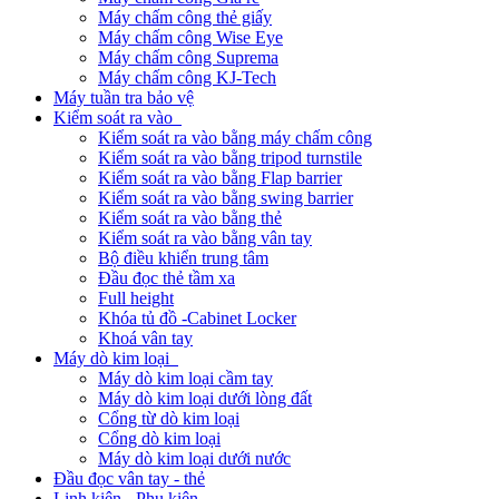
Máy chấm công thẻ giấy
Máy chấm công Wise Eye
Máy chấm công Suprema
Máy chấm công KJ-Tech
Máy tuần tra bảo vệ
Kiểm soát ra vào
Kiểm soát ra vào bằng máy chấm công
Kiểm soát ra vào bằng tripod turnstile
Kiểm soát ra vào bằng Flap barrier
Kiểm soát ra vào bằng swing barrier
Kiểm soát ra vào bằng thẻ
Kiểm soát ra vào bằng vân tay
Bộ điều khiển trung tâm
Đầu đọc thẻ tầm xa
Full height
Khóa tủ đồ -Cabinet Locker
Khoá vân tay
Máy dò kim loại
Máy dò kim loại cầm tay
Máy dò kim loại dưới lòng đất
Cổng từ dò kim loại
Cổng dò kim loại
Máy dò kim loại dưới nước
Đầu đọc vân tay - thẻ
Linh kiện - Phụ kiện