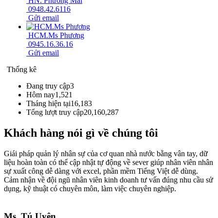
HN. Phương Mai
0948.42.6116
Gửi email
HCM.Ms Phương
0945.16.36.16
Gửi email
Thống kê
Đang truy cập
3
Hôm nay
1,521
Tháng hiện tại
16,183
Tổng lượt truy cập
20,160,287
Khách hàng nói gì về chúng tôi
Giái pháp quản lý nhân sự của cơ quan nhà nước bằng vân tay, dữ
liệu hoàn toàn có thể cập nhật tự động về sever giúp nhân viên nhân
sự xuất công dễ dàng với excel, phần mềm Tiếng Việt dễ dùng.
Cảm nhận về đội ngũ nhân viên kinh doanh tư vấn đúng nhu cầu sử
dụng, kỹ thuật có chuyên môn, làm việc chuyên nghiệp.
Ms. Tú Uyên