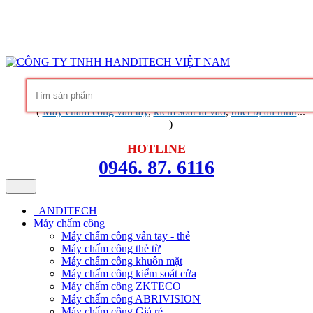
Hàng chính hãng
Bảo hành trọn đời phần mềm
Dịch vụ chuyên
nghiệp
Khuyến mãi không ngừng
Liên hệ
Tin tức - chia sẻ kinh nghiệm
(
Máy chấm công vân tay
,
kiểm soát ra vào
,
thiết bị an ninh
...
)
HOTLINE
0946. 87. 6116
ANDITECH
Máy chấm công
Máy chấm công vân tay - thẻ
Máy chấm công thẻ từ
Máy chấm công khuôn mặt
Máy chấm công kiểm soát cửa
Máy chấm công ZKTECO
Máy chấm công ABRIVISION
Máy chấm công Giá rẻ