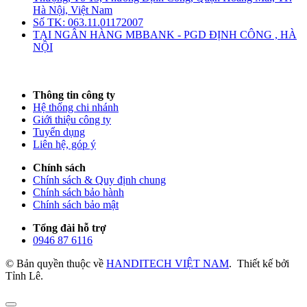
Hà Nội, Việt Nam
Số TK: 063.11.01172007
TẠI NGÂN HÀNG MBBANK - PGD ĐỊNH CÔNG , HÀ
NỘI
Thông tin công ty
Hệ thống chi nhánh
Giới thiệu công ty
Tuyển dụng
Liên hệ, góp ý
Chính sách
Chính sách & Quy định chung
Chính sách bảo hành
Chính sách bảo mật
Tổng đài hỗ trợ
0946 87 6116
© Bản quyền thuộc về
HANDITECH VIỆT NAM
.
Thiết kế bởi
Tỉnh Lê.