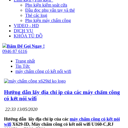
Phụ kiện kiểm soát cửa
Đầu đọc phụ vân tay và thẻ
Thẻ các loại
Phụ kiện máy chấm công
VIDEO - HD
DỊCH VỤ
KHÓA TỦ ĐỒ
Bấm Để Gọi Ngay !
0946 87 6116
Trang nhất
Tin Tức
máy chấm công có kết nối wifi
Hướng dẫn lấy địa chỉ ip của các máy chấm công
có kết nói wifi
22:33 13/05/2020
Hướng dẫn lấy địa chỉ ip của các
máy chấm công có kết nói
wifi
X629-ID, Máy chấm công có kết nối wifi U160-C,RJ