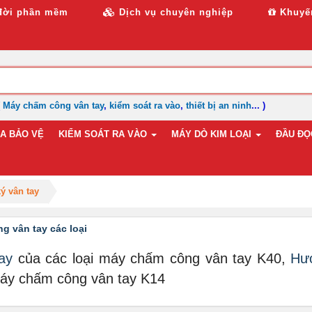
đời phần mềm
Dịch vụ chuyên nghiệp
Khuyế
(
Máy chấm công vân tay
,
kiểm soát ra vào
,
thiết bị an ninh
... )
A BẢO VỆ
KIỂM SOÁT RA VÀO
MÁY DÒ KIM LOẠI
ĐẦU ĐỌC
ý vân tay
 vân tay các loại
tay
của các loại máy chấm công vân tay K40,
Hư
máy chấm công vân tay K14