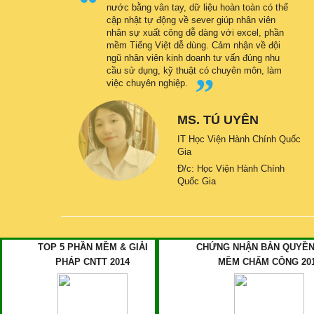
nước bằng vân tay, dữ liệu hoàn toàn có thể
cập nhật tự động về sever giúp nhân viên
nhân sự xuất công dễ dàng với excel, phần
mềm Tiếng Việt dễ dùng. Cảm nhận về đội
ngũ nhân viên kinh doanh tư vấn đúng nhu
cầu sử dụng, kỹ thuật có chuyên môn, làm
việc chuyên nghiệp.
MS. TÚ UYÊN
IT Học Viện Hành Chính Quốc
Gia
Đ/c: Học Viện Hành Chính
Quốc Gia
TOP 5 PHẦN MỀM & GIẢI
CHỨNG NHẬN BẢN QUYỀN
PHÁP CNTT 2014
MỀM CHẤM CÔNG 20