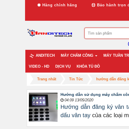
Hàng chính hãng
Bảo hành trọn 
ANDITECH
MÁY CHẤM CÔNG
MÁY TUẦN TR
VIDEO - HD
DỊCH VỤ
KHÓA TỦ ĐỒ
Trang nhất
Tin Tức
hướng dẫn đăng k
Hướng dẫn sử dụng máy chấm công
04:09 13/05/2020
Hướng dẫn đăng ký vân 
dấu vân tay
của các loại 