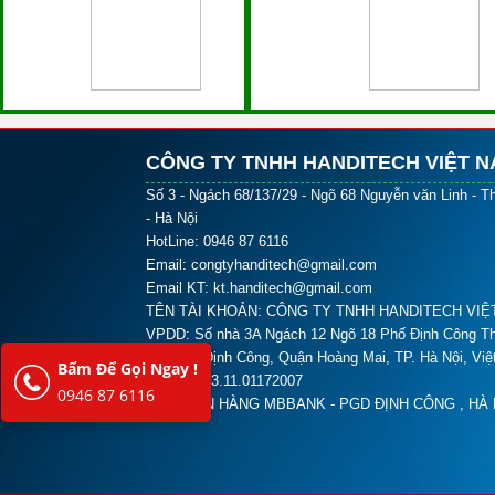
CÔNG TY TNHH HANDITECH VIỆT 
Số 3 - Ngách 68/137/29 - Ngõ 68 Nguyễn văn Linh - T
- Hà Nội
HotLine: 0946 87 6116
Email: congtyhanditech@gmail.com
Email KT: kt.handitech@gmail.com
TÊN TÀI KHOẢN: CÔNG TY TNHH HANDITECH VIỆ
VPDD: Số nhà 3A Ngách 12 Ngõ 18 Phố Định Công Th
Phường Định Công, Quận Hoàng Mai, TP. Hà Nội, Vi
Bấm Để Gọi Ngay !
Số TK: 063.11.01172007
0946 87 6116
TẠI NGÂN HÀNG MBBANK - PGD ĐỊNH CÔNG , HÀ 