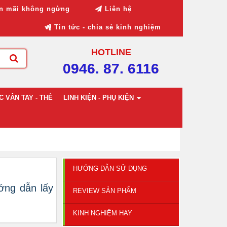
n mãi không ngừng
Liên hệ
Tin tức - chia sẻ kinh nghiệm
HOTLINE
0946. 87. 6116
 VÂN TAY - THẺ
LINH KIỆN - PHỤ KIỆN
HƯỚNG DẪN SỬ DỤNG
ớng dẫn lấy
REVIEW SẢN PHẨM
KINH NGHIỆM HAY