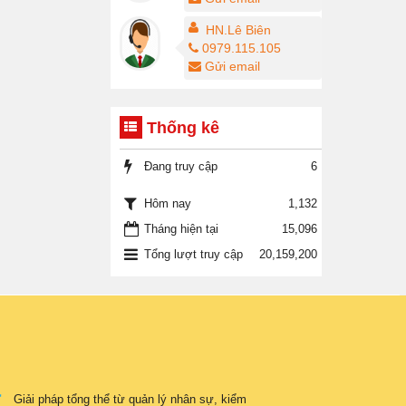
HN.Lê Biên
0979.115.105
Gửi email
Thống kê
Đang truy cập
6
1,132
Hôm nay
Tháng hiện tại
15,096
Tổng lượt truy cập
20,159,200
Giải pháp tổng thể từ quản lý nhân sự, kiểm