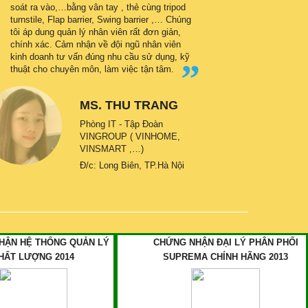
soát ra vào,…bằng vân tay , thẻ cùng tripod
turnstile, Flap barrier, Swing barrier ,… Chúng
tôi áp dung quản lý nhân viên rất đơn giản,
chính xác. Cảm nhận về đội ngũ nhân viên
kinh doanh tư vấn đúng nhu cầu sử dụng, kỹ
thuật cho chuyên môn, làm việc tận tâm.
MS. THU TRANG
Phòng IT - Tập Đoàn
VINGROUP ( VINHOME,
VINSMART ,…)
Đ/c: Long Biên, TP.Hà Nội
HẬN HỆ THỐNG QUẢN LÝ
CHỨNG NHẬN ĐẠI LÝ PHÂN PHỐI
HẤT LƯỢNG 2014
SUPREMA CHÍNH HÃNG 2013