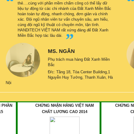
thẻ….cùng với phần mềm chấm công có thể lấy dữ
liệu tự động từ các chi nhánh của Đất Xanh Miền Bắc
hoàn toàn tự động, nhanh chóng, đơn giản và chính
xác. Đội ngũ nhân viên tư vấn chuyên sâu, am hiểu,
cùng đội ngũ kỹ thuật có chuyên môn, tận tình.
HANDITECH VIỆT NAM rất xứng đáng để Đất Xanh
Miền Bắc hợp tác lâu dài.
MS. NGÂN
Phụ trách mua hàng Đất Xanh Miền
Bắc
Đ/c: Tầng 18, Tòa Center Building,1
Nguyễn Huy Tưởng, Thanh Xuân, Hà
Nội
 PHẦN
CHỨNG NHẬN HÀNG VIỆT NAM
CHỨNG N
15
CHẤT LƯƠNG CAO 2014
C