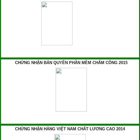
CHỨNG NHẬN BẢN QUYỀN PHẦN MỀM CHẤM CÔNG 2015
CHỨNG NHẬN HÀNG VIỆT NAM CHẤT LƯƠNG CAO 2014