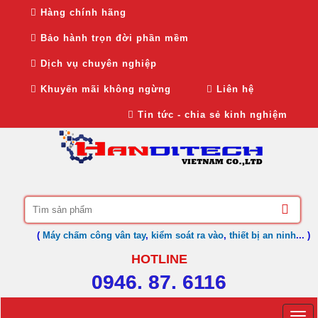
Hàng chính hãng
Bảo hành trọn đời phần mềm
Dịch vụ chuyên nghiệp
Khuyến mãi không ngừng
Liên hệ
Tin tức - chia sẻ kinh nghiệm
(
Máy chấm công vân tay
,
kiểm soát ra vào
,
thiết bị an ninh
... )
HOTLINE
0946. 87. 6116