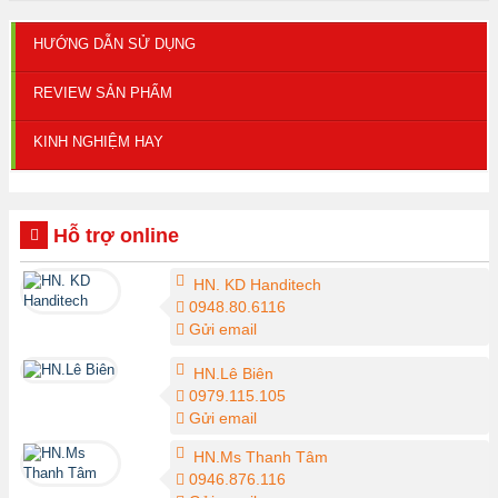
HƯỚNG DẪN SỬ DỤNG
REVIEW SẢN PHẨM
KINH NGHIỆM HAY
Hỗ trợ online
HN. KD Handitech
0948.80.6116
Gửi email
HN.Lê Biên
0979.115.105
Gửi email
HN.Ms Thanh Tâm
0946.876.116