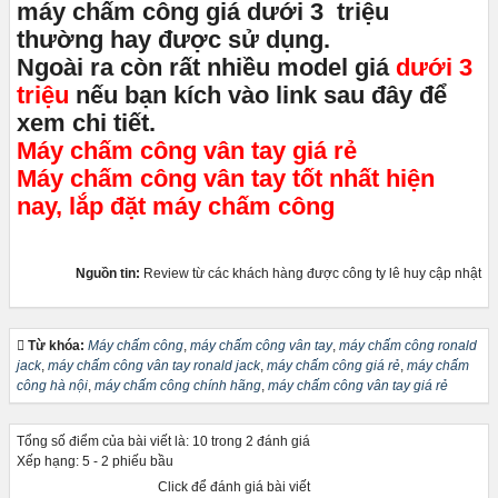
máy chấm công giá dưới 3 triệu
thường hay được sử dụng.
Ngoài ra còn rất nhiều model giá
dưới 3
triệu
nếu bạn kích vào link sau đây để
xem chi tiết.
Máy chấm công vân tay giá rẻ
Máy chấm công vân tay tốt nhất hiện
nay
,
lắp đặt máy chấm công
Nguồn tin:
Review từ các khách hàng được công ty lê huy cập nhật
Từ khóa:
Máy chấm công
,
máy chấm công vân tay
,
máy chấm công ronald
jack
,
máy chấm công vân tay ronald jack
,
máy chấm công giá rẻ
,
máy chấm
công hà nội
,
máy chấm công chính hãng
,
máy chấm công vân tay giá rẻ
Tổng số điểm của bài viết là: 10 trong 2 đánh giá
Xếp hạng:
5
-
2
phiếu bầu
Click để đánh giá bài viết