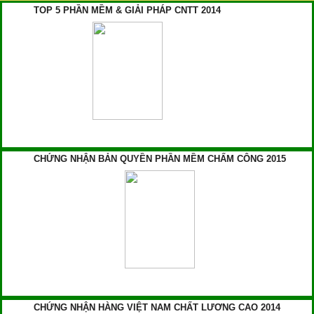
TOP 5 PHẦN MỀM & GIẢI PHÁP CNTT 2014
CHỨNG NHẬN BẢN QUYỀN PHẦN MỀM CHẤM CÔNG 2015
CHỨNG NHẬN HÀNG VIỆT NAM CHẤT LƯƠNG CAO 2014