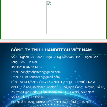
CÔNG TY TNHH HANDITECH VIỆT NAM
Số 3 - Ngách 68/137/29 - Ngõ 68 Nguyễn văn Linh - Thạch Bàn -
Long Biên - Hà Nội
HotLine: 0946 87 6116
Email: congtyhanditech@gmail.com
Email KT: kt.handitech@gmail.com
TÊN TÀI KHOẢN: CÔNG TY TNHH HANDITECH VIỆT NAM
VPDD: Số nhà 3A Ngách 12 Ngõ 18 Phố Định Công Thượng, Tổ 13,
Phường Định Công, Quận Hoàng Mai, TP. Hà Nội, Việt Nam
Số TK: 063.11.01172007
TẠI NGÂN HÀNG MBBANK - PGD ĐỊNH CÔNG , HÀ NỘI