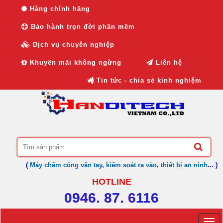
Hàng chính hãng
Bảo hành trọn đời phần mềm
Dịch vụ chuyên nghiệp
Khuyến mãi không ngừng
Liên hệ
Tin tức - chia sẻ kinh nghiệm
(
Máy chấm công vân tay
,
kiểm soát ra vào
,
thiết bị an ninh
... )
HOTLINE
0946. 87. 6116