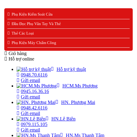
Phụ Kiện Kiểm Soát Cửa
Đầu Đọc Phụ Vân Tay Và Thẻ
Thẻ Các Loại
Phụ Kiện Máy Chấm Công
Giỏ hàng
Hỗ trợ online
Hỗ trợ kỹ thuật
0948.70.6116
Gửi email
HCM.Ms Phương
0945.16.36.16
Gửi email
HN. Phương Mai
0948.42.6116
Gửi email
HN.Lê Biên
0979.115.105
Gửi email
HN.Ms Thanh Tâm