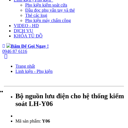
Phụ kiện kiểm soát cửa
Đầu đọc phụ vân tay và thẻ
Thẻ các loại
Phụ kiện máy chấm công
VIDEO - HD
DỊCH VỤ
KHÓA TỦ ĐỒ
Bấm Để Gọi Ngay !
0946 87 6116
Trang nhất
Linh kiện - Phụ kiện
Bộ nguồn lưu điện cho hệ thống kiểm
soát LH-Y06
Mã sản phẩm:
Y06