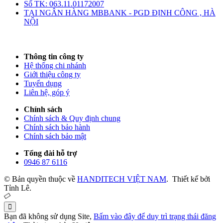
Số TK: 063.11.01172007
TẠI NGÂN HÀNG MBBANK - PGD ĐỊNH CÔNG , HÀ
NỘI
Thông tin công ty
Hệ thống chi nhánh
Giới thiệu công ty
Tuyển dụng
Liên hệ, góp ý
Chính sách
Chính sách & Quy định chung
Chính sách bảo hành
Chính sách bảo mật
Tổng đài hỗ trợ
0946 87 6116
© Bản quyền thuộc về
HANDITECH VIỆT NAM
.
Thiết kế bởi
Tỉnh Lê.
Bạn đã không sử dụng Site,
Bấm vào đây để duy trì trạng thái đăng