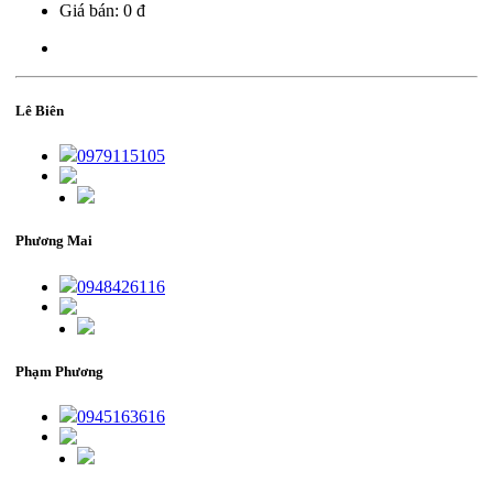
Giá bán:
0 đ
Lê Biên
0979115105
Phương Mai
0948426116
Phạm Phương
0945163616