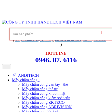
Hàng chính hãng
Bảo hành trọn đời phần mềm
Dịch vụ
chuyên nghiệp
Khuyến mãi không ngừng
Liên hệ
Tin tức - chia sẻ kinh nghiệm
(
Máy chấm công vân tay
,
kiểm soát ra vào
,
thiết bị an ninh
...
)
HOTLINE
0946. 87. 6116
ANDITECH
Máy chấm công
Máy chấm công vân tay - thẻ
Máy chấm công thẻ từ
Máy chấm công khuôn mặt
Máy chấm công kiểm soát cửa
Máy chấm công ZKTECO
Máy chấm công ABRIVISION
Máy chấm công Giá rẻ