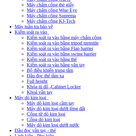
Máy chấm công thẻ giấy
Máy chấm công Wise Eye
Máy chấm công Suprema
Máy chấm công KJ-Tech
Máy tuần tra bảo vệ
Kiểm soát ra vào
Kiểm soát ra vào bằng máy chấm công
Kiểm soát ra vào bằng tripod turnstile
Kiểm soát ra vào bằng Flap barrier
Kiểm soát ra vào bằng swing barrier
Kiểm soát ra vào bằng thẻ
Kiểm soát ra vào bằng vân tay
Bộ điều khiển trung tâm
Đầu đọc thẻ tầm xa
Full height
Khóa tủ đồ -Cabinet Locker
Khoá vân tay
Máy dò kim loại
Máy dò kim loại cầm tay
Máy dò kim loại dưới lòng đất
Cổng từ dò kim loại
Cổng dò kim loại
Máy dò kim loại dưới nước
Đầu đọc vân tay - thẻ
Linh kiện - Phụ kiện