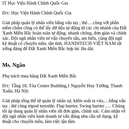
IT Học Viện Hành Chính Quốc Gia
Đ/c: Học Viện Hành Chính Quốc Gia
Giải pháp quản lý nhân viên bằng vân tay , thẻ….cùng với phần
mềm chấm công có thể lấy dữ liệu tự động từ các chi nhánh của Đất
Xanh Miền Bắc hoàn toàn tự động, nhanh chóng, đơn giản và chính
xác. Đội ngũ nhân viên tư vấn chuyên sâu, am hiểu, cùng đội ngũ
kỹ thuật có chuyên môn, tận tình. HANDITECH VIỆT NAM rất
xứng đáng để Đất Xanh Miền Bắc hợp tác lâu dài.
Ms. Ngân
Phụ trách mua hàng Đất Xanh Miền Bắc
Đ/c: Tầng 18, Tòa Center Building,1 Nguyễn Huy Tưởng, Thanh
Xuân, Hà Nội
Giải pháp tổng thể từ quản lý nhân sự, kiểm soát ra vào,…bằng vân
tay , thẻ cùng tripod turnstile, Flap barrier, Swing barrier ,… Chúng
tôi áp dung quản lý nhân viên rất đơn giản, chính xác. Cảm nhận về
đội ngũ nhân viên kinh doanh tư vấn đúng nhu cầu sử dụng, kỹ
thuật cho chuyên môn, làm việc tận tâm.