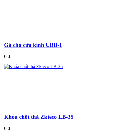
Gá cho cửa kính UBB-1
0 đ
Khóa chốt thả Zkteco LB-35
0 đ