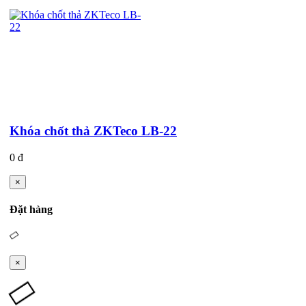
Khóa chốt thả ZKTeco LB-22
0 đ
×
Đặt hàng
×