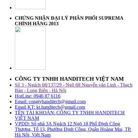
CHỨNG NHẬN ĐẠI LÝ PHÂN PHỐI SUPREMA
CHÍNH HÃNG 2013
CÔNG TY TNHH HANDITECH VIỆT NAM
Số 3 - Ngách 68/137/29 - Ngõ 68 Nguyễn văn Linh - Thạch
Bàn - Long Biên - Hà Nội
HotLine: 0946 87 6116
Email: congtyhanditech@gmail.com
Email KT: kt.handitech@gmail.com
TÊN TÀI KHOẢN: CÔNG TY TNHH HANDITECH
VIỆT NAM
VPDD: Số nhà 3A Ngách 12 Ngõ 18 Phố Định Công
Thượng, Tổ 13, Phường Định Công, Quận Hoàng Mai, TP.
Hà Nội, Việt Nam