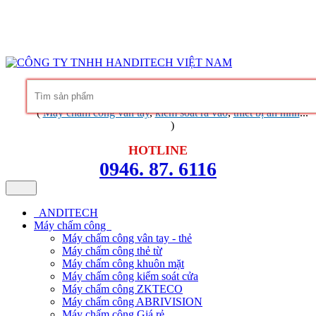
Hàng chính hãng
Bảo hành trọn đời phần mềm
Dịch vụ chuyên
nghiệp
Khuyến mãi không ngừng
Liên hệ
Tin tức - chia sẻ kinh nghiệm
(
Máy chấm công vân tay
,
kiểm soát ra vào
,
thiết bị an ninh
...
)
HOTLINE
0946. 87. 6116
ANDITECH
Máy chấm công
Máy chấm công vân tay - thẻ
Máy chấm công thẻ từ
Máy chấm công khuôn mặt
Máy chấm công kiểm soát cửa
Máy chấm công ZKTECO
Máy chấm công ABRIVISION
Máy chấm công Giá rẻ