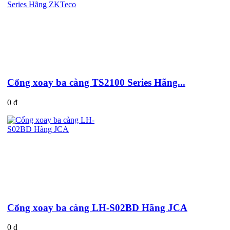
Cổng xoay ba càng TS2100 Series Hãng...
0 đ
Cổng xoay ba càng LH-S02BD Hãng JCA
0 đ