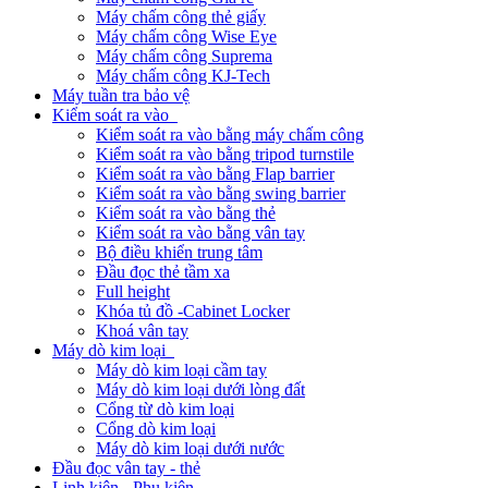
Máy chấm công thẻ giấy
Máy chấm công Wise Eye
Máy chấm công Suprema
Máy chấm công KJ-Tech
Máy tuần tra bảo vệ
Kiểm soát ra vào
Kiểm soát ra vào bằng máy chấm công
Kiểm soát ra vào bằng tripod turnstile
Kiểm soát ra vào bằng Flap barrier
Kiểm soát ra vào bằng swing barrier
Kiểm soát ra vào bằng thẻ
Kiểm soát ra vào bằng vân tay
Bộ điều khiển trung tâm
Đầu đọc thẻ tầm xa
Full height
Khóa tủ đồ -Cabinet Locker
Khoá vân tay
Máy dò kim loại
Máy dò kim loại cầm tay
Máy dò kim loại dưới lòng đất
Cổng từ dò kim loại
Cổng dò kim loại
Máy dò kim loại dưới nước
Đầu đọc vân tay - thẻ
Linh kiện - Phụ kiện