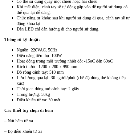
Có thể sử dụng quay một chiều hoặc hai chiều.
Khi mất điện, cánh tay sẽ tự động gập vào để người sử dụng có
thể qua lại dễ dàng.
Chức năng tự khóa: sau khi người sử dụng đi qua, cánh tay sẽ tự
động khóa lại.
Đèn LED chỉ dẫn hường đi cho người sử dụng.
Thông số kỹ thuật:
Nguồn: 220VAC, 50Hz
Điện năng tiêu thụ: 100W
Hoạt động trong môi trường nhiệt độ: -15oC đến 60oC
Kích thước: 1200 x 280 x 990 mm
Độ rộng cánh tay: 510 mm
Lưu lượng qua lại: 30 người/phút (chế độ dùng thẻ không tiếp
xúc)
Thời gian đóng mở cánh tay: 2 giây
Trọng lượng: 58kg
Điều khiển từ xa: 30 mét
Các thiết tùy chọn đi kèm
– Nút bấm từ xa
– Bộ điều khiển từ xa