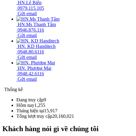
HN.Lê Biên
0979.115.105
Gửi email
HN.Ms Thanh Tâm
0946.876.116
Gửi email
HN. KD Handitech
0948.80.6116
Gửi email
HN. Phương Mai
0948.42.6116
Gửi email
Thống kê
Đang truy cập
9
Hôm nay
1,255
Tháng hiện tại
15,917
Tổng lượt truy cập
20,160,021
Khách hàng nói gì về chúng tôi