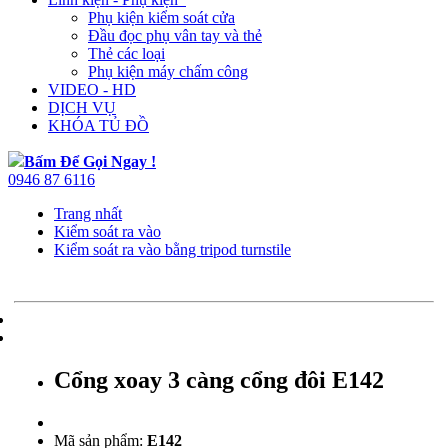
Phụ kiện kiểm soát cửa
Đầu đọc phụ vân tay và thẻ
Thẻ các loại
Phụ kiện máy chấm công
VIDEO - HD
DỊCH VỤ
KHÓA TỦ ĐỒ
Bấm Để Gọi Ngay !
0946 87 6116
Trang nhất
Kiểm soát ra vào
Kiểm soát ra vào bằng tripod turnstile
Cổng xoay 3 càng cổng đôi E142
Mã sản phẩm:
E142