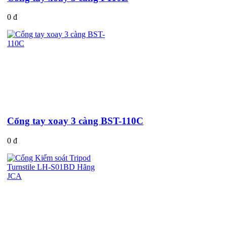
0 đ
Cổng tay xoay 3 càng BST-110C
0 đ