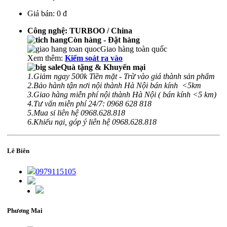
Giá bán:
0 đ
Công nghệ: TURBOO / China
Còn hàng - Đặt hàng
Giao hàng toàn quốc
Xem thêm:
Kiểm soát ra vào
Quà tặng & Khuyến mại
1.Giảm ngay 500k Tiền mặt - Trừ vào giá thành sản phẩm
2.Bảo hành tận nơi nội thành Hà Nội bán kính <5km
3.Giao hàng miễn phí nội thành Hà Nội ( bán kính <5 km)
4.Tư vấn miễn phí 24/7: 0968 628 818
5.Mua sỉ liên hệ 0968.628.818
6.Khiếu nại, góp ý liên hệ 0968.628.818
Lê Biên
0979115105
Phương Mai