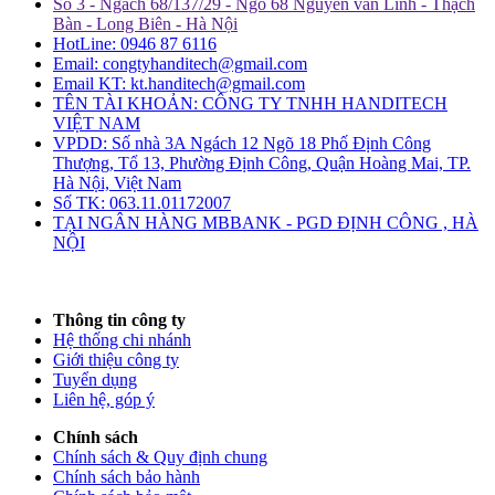
Số 3 - Ngách 68/137/29 - Ngõ 68 Nguyễn văn Linh - Thạch
Bàn - Long Biên - Hà Nội
HotLine: 0946 87 6116
Email: congtyhanditech@gmail.com
Email KT: kt.handitech@gmail.com
TÊN TÀI KHOẢN: CÔNG TY TNHH HANDITECH
VIỆT NAM
VPDD: Số nhà 3A Ngách 12 Ngõ 18 Phố Định Công
Thượng, Tổ 13, Phường Định Công, Quận Hoàng Mai, TP.
Hà Nội, Việt Nam
Số TK: 063.11.01172007
TẠI NGÂN HÀNG MBBANK - PGD ĐỊNH CÔNG , HÀ
NỘI
Thông tin công ty
Hệ thống chi nhánh
Giới thiệu công ty
Tuyển dụng
Liên hệ, góp ý
Chính sách
Chính sách & Quy định chung
Chính sách bảo hành