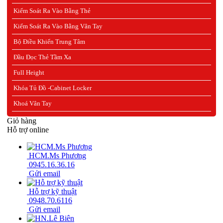
Kiểm Soát Ra Vào Bằng Thẻ
Kiểm Soát Ra Vào Bằng Vân Tay
Bộ Điều Khiển Trung Tâm
Đầu Đọc Thẻ Tầm Xa
Full Height
Khóa Tủ Đồ -Cabinet Locker
Khoá Vân Tay
Giỏ hàng
Hỗ trợ online
HCM.Ms Phương
0945.16.36.16
Gửi email
Hỗ trợ kỹ thuật
0948.70.6116
Gửi email