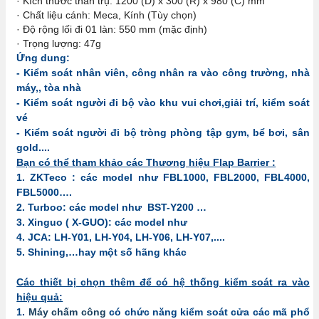
· Kích thước thân trụ: 1200 (D) x 300 (R) x 980 (C) mm
· Chất liệu cánh: Meca, Kính (Tùy chọn)
· Độ rộng lối đi 01 làn: 550 mm (mặc định)
· Trọng lượng: 47g
Ứng dung:
- Kiểm soát nhân viên, công nhân ra vào công trường, nhà
máy,, tòa nhà
- Kiểm soát người đi bộ vào khu vui chơi,giải trí, kiểm soát
vé
- Kiểm soát người đi bộ tròng phòng tập gym, bể bơi, sân
gold....
Bạn có thể tham khảo các Thương hiệu Flap Barrier :
1. ZKTeco : các model như FBL1000, FBL2000, FBL4000,
FBL5000….
2. Turboo: các model như BST-Y200 …
3. Xinguo ( X-GUO): các model như
4. JCA: LH-Y01, LH-Y04, LH-Y06, LH-Y07,....
5. Shining,…hay một số hãng khác
Các thiết bị chọn thêm để có hệ thống kiểm soát ra vào
hiệu quả:
1.
Máy chấm công
có chức năng kiểm soát cửa các mã phổ