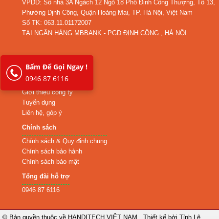
VPDD: Số nhà 3A Ngách 12 Ngõ 18 Phố Định Công Thượng, Tổ 13,
Phường Định Công, Quận Hoàng Mai, TP. Hà Nội, Việt Nam
Số TK: 063.11.01172007
TẠI NGÂN HÀNG MBBANK - PGD ĐỊNH CÔNG , HÀ NỘI
Bấm Để Gọi Ngay !
Thông tin công ty
0946 87 6116
Hệ thống chi nhánh
Giới thiệu công ty
Tuyển dụng
Liên hệ, góp ý
Chính sách
Chính sách & Quy định chung
Chính sách bảo hành
Chính sách bảo mật
Tổng đài hỗ trợ
0946 87 6116
© Bản quyền thuộc về
HANDITECH VIỆT NAM
.
Thiết kế bởi Tỉnh Lê.