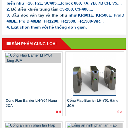
biến như F18, F21, SC405,...Iclock 680, 7A, 7B, 7B CH, V5,...
2.
Bộ điều khiển trung tâm
C3-200, C3-400,...
3.
Đầu đọc vân tay và thẻ phụ
như KR601E, KR500E, ProID
40BE, ProID 40BM, FR1200, FR1500, FR1500-WP,...
4. Exit chọn thêm với hệ thống đơn giản.
SẢN PHẨM CÙNG LOẠI
Cổng Flap Barrier LH-Y04 Hãng
Cổng Flap Barrier LH-Y01 Hãng
JCA
JCA
0 đ
0 đ