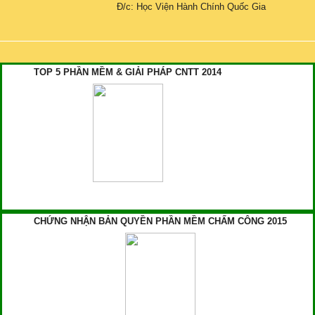
Đ/c: Học Viện Hành Chính Quốc Gia
TOP 5 PHẦN MỀM & GIẢI PHÁP CNTT 2014
CHỨNG NHẬN BẢN QUYỀN PHẦN MỀM CHẤM CÔNG 2015