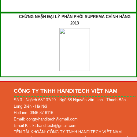
CHỨNG NHẬN ĐẠI LÝ PHÂN PHỐI SUPREMA CHÍNH HÃNG
2013
CÔNG TY TNHH HANDITECH VIỆT NAM
Số 3 - Ngách 68/137/29 - Ngõ 68 Nguyễn văn Linh - Thạch Bàn -
Long Biên - Hà Nội
HotLine: 0946 87 6116
Email: congtyhanditech@gmail.com
Email KT: kt.handitech@gmail.com
TÊN TÀI KHOẢN: CÔNG TY TNHH HANDITECH VIỆT NAM