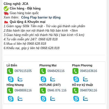
Công nghệ: JCA
Còn hàng - Đặt hàng
Giao hàng toàn quốc
Xem thêm:
Cổng Flap barrier tự động
Quà tặng & Khuyến mại
1.Giảm ngay 500k Tiền mặt - Trừ vào giá thành sản phẩm
2.Bảo hành tận nơi nội thành Hà Nội bán kính <5km
3.Giao hàng miễn phí nội thành Hà Nội ( bán kính <5 km)
4.Tư vấn miễn phí 24/7: 0968 628 818
5.Mua sỉ liên hệ 0968.628.818
6.Khiếu nại, góp ý liên hệ 0968.628.818
Lê Biên
Phương Mai
Phạm Phương
0979115105
0948426116
0945163616
Hồng Nhung
HOTLINE (24/7)
Hỗ trợ kỹ thuật
0948806116
0946.876.116
0948706116