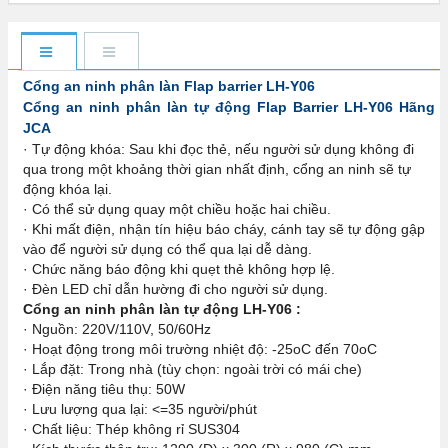
Cổng an ninh phân làn Flap barrier LH-Y06
Cổng an ninh phân làn tự động Flap Barrier LH-Y06 Hãng
JCA
· Tự động khóa: Sau khi đọc thẻ, nếu người sử dụng không đi
qua trong một khoảng thời gian nhất định, cổng an ninh sẽ tự
động khóa lại.
· Có thể sử dụng quay một chiều hoặc hai chiều.
· Khi mất điện, nhận tín hiệu báo cháy, cánh tay sẽ tự động gập
vào để người sử dụng có thể qua lại dễ dàng.
· Chức năng báo động khi quẹt thẻ không hợp lệ.
· Đèn LED chỉ dẫn hường đi cho người sử dụng.
Cổng an ninh phân làn tự động LH-Y06 :
· Nguồn: 220V/110V, 50/60Hz
· Hoạt động trong môi trường nhiệt độ: -25oC đến 70oC
· Lắp đặt: Trong nhà (tùy chọn: ngoài trời có mái che)
· Điện năng tiêu thụ: 50W
· Lưu lượng qua lại: <=35 người/phút
· Chất liệu: Thép không rỉ SUS304