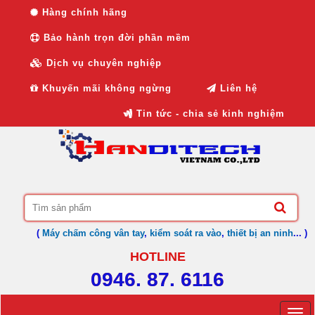
Hàng chính hãng
Bảo hành trọn đời phần mềm
Dịch vụ chuyên nghiệp
Khuyến mãi không ngừng
Liên hệ
Tin tức - chia sẻ kinh nghiệm
(
Máy chấm công vân tay
,
kiểm soát ra vào
,
thiết bị an ninh
... )
HOTLINE
0946. 87. 6116