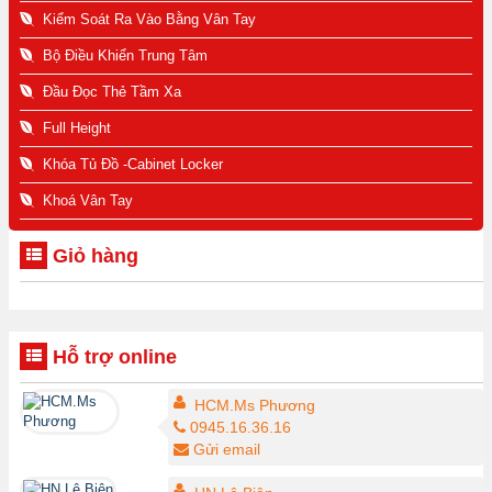
Kiểm Soát Ra Vào Bằng Vân Tay
Bộ Điều Khiển Trung Tâm
Đầu Đọc Thẻ Tầm Xa
Full Height
Khóa Tủ Đồ -Cabinet Locker
Khoá Vân Tay
Giỏ hàng
Hỗ trợ online
HCM.Ms Phương
0945.16.36.16
Gửi email