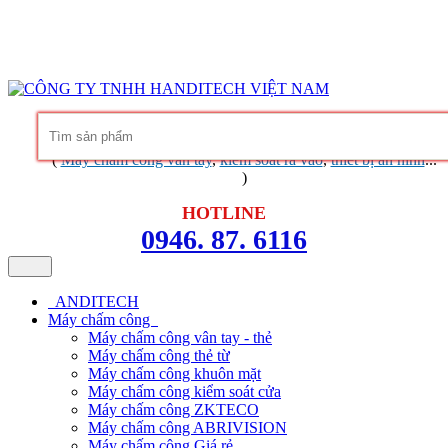
Hàng chính hãng
Bảo hành trọn đời phần mềm
Dịch vụ chuyên
nghiệp
Khuyến mãi không ngừng
Liên hệ
Tin tức - chia sẻ kinh nghiệm
(
Máy chấm công vân tay
,
kiểm soát ra vào
,
thiết bị an ninh
...
)
HOTLINE
0946. 87. 6116
ANDITECH
Máy chấm công
Máy chấm công vân tay - thẻ
Máy chấm công thẻ từ
Máy chấm công khuôn mặt
Máy chấm công kiểm soát cửa
Máy chấm công ZKTECO
Máy chấm công ABRIVISION
Máy chấm công Giá rẻ