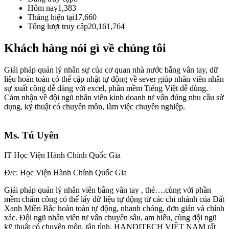
Hôm nay
1,383
Tháng hiện tại
17,660
Tổng lượt truy cập
20,161,764
Khách hàng nói gì về chúng tôi
Giái pháp quản lý nhân sự của cơ quan nhà nước bằng vân tay, dữ
liệu hoàn toàn có thể cập nhật tự động về sever giúp nhân viên nhân
sự xuất công dễ dàng với excel, phần mềm Tiếng Việt dễ dùng.
Cảm nhận về đội ngũ nhân viên kinh doanh tư vấn đúng nhu cầu sử
dụng, kỹ thuật có chuyên môn, làm việc chuyên nghiệp.
Ms. Tú Uyên
IT Học Viện Hành Chính Quốc Gia
Đ/c: Học Viện Hành Chính Quốc Gia
Giải pháp quản lý nhân viên bằng vân tay , thẻ….cùng với phần
mềm chấm công có thể lấy dữ liệu tự động từ các chi nhánh của Đất
Xanh Miền Bắc hoàn toàn tự động, nhanh chóng, đơn giản và chính
xác. Đội ngũ nhân viên tư vấn chuyên sâu, am hiểu, cùng đội ngũ
kỹ thuật có chuyên môn, tận tình. HANDITECH VIỆT NAM rất