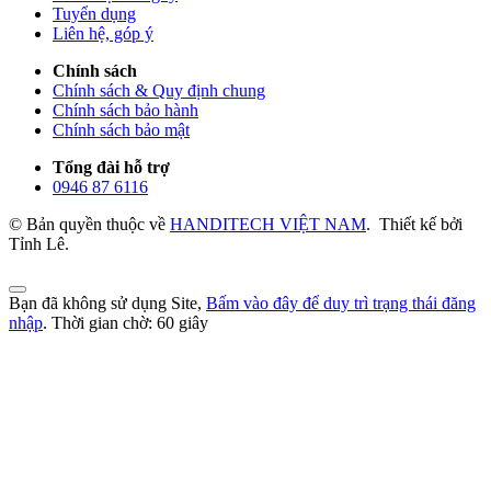
Tuyển dụng
Liên hệ, góp ý
Chính sách
Chính sách & Quy định chung
Chính sách bảo hành
Chính sách bảo mật
Tổng đài hỗ trợ
0946 87 6116
© Bản quyền thuộc về
HANDITECH VIỆT NAM
.
Thiết kế bởi
Tỉnh Lê.
Bạn đã không sử dụng Site,
Bấm vào đây để duy trì trạng thái đăng
nhập
. Thời gian chờ:
60
giây