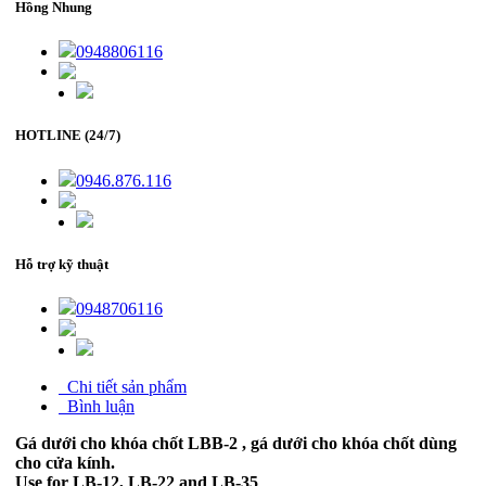
Hồng Nhung
0948806116
HOTLINE (24/7)
0946.876.116
Hỗ trợ kỹ thuật
0948706116
Chi tiết sản phẩm
Bình luận
Gá dưới cho khóa chốt LBB-2 , gá dưới cho khóa chốt dùng
cho cửa kính.
Use for LB-12, LB-22 and LB-35