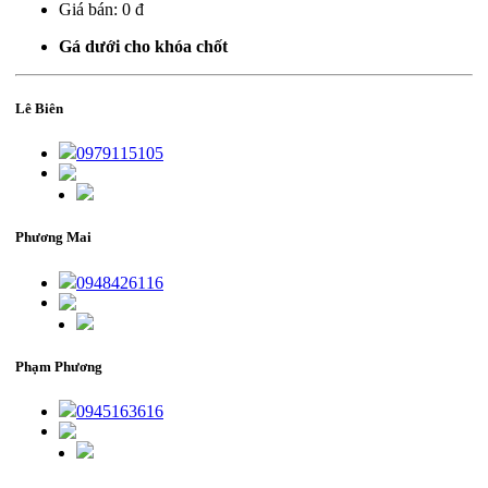
Giá bán:
0 đ
Gá dưới cho khóa chốt
Lê Biên
0979115105
Phương Mai
0948426116
Phạm Phương
0945163616