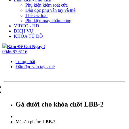
Phụ kiện kiểm soát cửa
Đầu đọc phụ vân tay và thẻ
Thẻ các loại
Phụ kiện máy chấm công
VIDEO - HD
DỊCH VỤ
KHÓA TỦ ĐỒ
Bấm Để Gọi Ngay !
0946 87 6116
Trang nhất
Đầu đọc vân tay - thẻ
Gá dưới cho khóa chốt LBB-2
Mã sản phẩm:
LBB-2