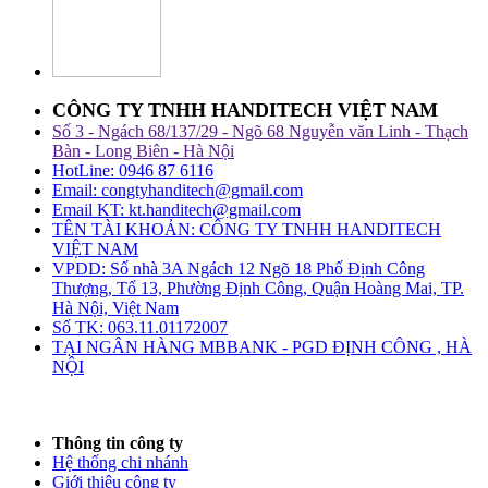
CÔNG TY TNHH HANDITECH VIỆT NAM
Số 3 - Ngách 68/137/29 - Ngõ 68 Nguyễn văn Linh - Thạch
Bàn - Long Biên - Hà Nội
HotLine: 0946 87 6116
Email: congtyhanditech@gmail.com
Email KT: kt.handitech@gmail.com
TÊN TÀI KHOẢN: CÔNG TY TNHH HANDITECH
VIỆT NAM
VPDD: Số nhà 3A Ngách 12 Ngõ 18 Phố Định Công
Thượng, Tổ 13, Phường Định Công, Quận Hoàng Mai, TP.
Hà Nội, Việt Nam
Số TK: 063.11.01172007
TẠI NGÂN HÀNG MBBANK - PGD ĐỊNH CÔNG , HÀ
NỘI
Thông tin công ty
Hệ thống chi nhánh
Giới thiệu công ty