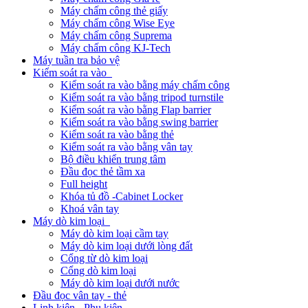
Máy chấm công thẻ giấy
Máy chấm công Wise Eye
Máy chấm công Suprema
Máy chấm công KJ-Tech
Máy tuần tra bảo vệ
Kiểm soát ra vào
Kiểm soát ra vào bằng máy chấm công
Kiểm soát ra vào bằng tripod turnstile
Kiểm soát ra vào bằng Flap barrier
Kiểm soát ra vào bằng swing barrier
Kiểm soát ra vào bằng thẻ
Kiểm soát ra vào bằng vân tay
Bộ điều khiển trung tâm
Đầu đọc thẻ tầm xa
Full height
Khóa tủ đồ -Cabinet Locker
Khoá vân tay
Máy dò kim loại
Máy dò kim loại cầm tay
Máy dò kim loại dưới lòng đất
Cổng từ dò kim loại
Cổng dò kim loại
Máy dò kim loại dưới nước
Đầu đọc vân tay - thẻ
Linh kiện - Phụ kiện