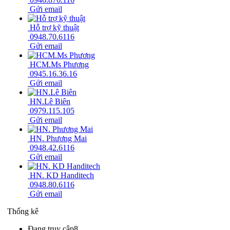
Gửi email
Hỗ trợ kỹ thuật
0948.70.6116
Gửi email
HCM.Ms Phương
0945.16.36.16
Gửi email
HN.Lê Biên
0979.115.105
Gửi email
HN. Phương Mai
0948.42.6116
Gửi email
HN. KD Handitech
0948.80.6116
Gửi email
Thống kê
Đang truy cập
8