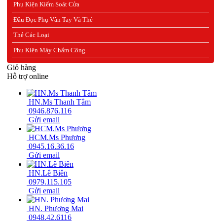
Phụ Kiện Kiểm Soát Cửa
Đầu Đọc Phụ Vân Tay Và Thẻ
Thẻ Các Loại
Phụ Kiện Máy Chấm Công
Giỏ hàng
Hỗ trợ online
HN.Ms Thanh Tâm
0946.876.116
Gửi email
HCM.Ms Phương
0945.16.36.16
Gửi email
HN.Lê Biên
0979.115.105
Gửi email
HN. Phương Mai
0948.42.6116