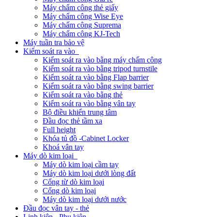
Máy chấm công thẻ giấy
Máy chấm công Wise Eye
Máy chấm công Suprema
Máy chấm công KJ-Tech
Máy tuần tra bảo vệ
Kiểm soát ra vào
Kiểm soát ra vào bằng máy chấm công
Kiểm soát ra vào bằng tripod turnstile
Kiểm soát ra vào bằng Flap barrier
Kiểm soát ra vào bằng swing barrier
Kiểm soát ra vào bằng thẻ
Kiểm soát ra vào bằng vân tay
Bộ điều khiển trung tâm
Đầu đọc thẻ tầm xa
Full height
Khóa tủ đồ -Cabinet Locker
Khoá vân tay
Máy dò kim loại
Máy dò kim loại cầm tay
Máy dò kim loại dưới lòng đất
Cổng từ dò kim loại
Cổng dò kim loại
Máy dò kim loại dưới nước
Đầu đọc vân tay - thẻ
Linh kiện - Phụ kiện