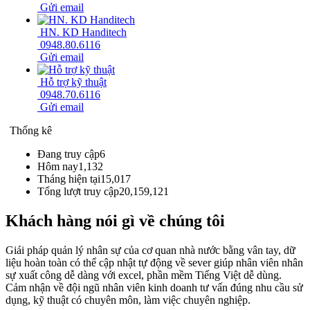
Gửi email
HN. KD Handitech
0948.80.6116
Gửi email
Hỗ trợ kỹ thuật
0948.70.6116
Gửi email
Thống kê
Đang truy cập
6
Hôm nay
1,132
Tháng hiện tại
15,017
Tổng lượt truy cập
20,159,121
Khách hàng nói gì về chúng tôi
Giái pháp quản lý nhân sự của cơ quan nhà nước bằng vân tay, dữ
liệu hoàn toàn có thể cập nhật tự động về sever giúp nhân viên nhân
sự xuất công dễ dàng với excel, phần mềm Tiếng Việt dễ dùng.
Cảm nhận về đội ngũ nhân viên kinh doanh tư vấn đúng nhu cầu sử
dụng, kỹ thuật có chuyên môn, làm việc chuyên nghiệp.