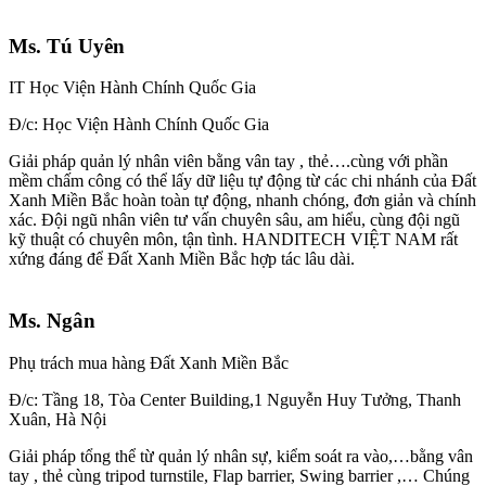
Ms. Tú Uyên
IT Học Viện Hành Chính Quốc Gia
Đ/c: Học Viện Hành Chính Quốc Gia
Giải pháp quản lý nhân viên bằng vân tay , thẻ….cùng với phần
mềm chấm công có thể lấy dữ liệu tự động từ các chi nhánh của Đất
Xanh Miền Bắc hoàn toàn tự động, nhanh chóng, đơn giản và chính
xác. Đội ngũ nhân viên tư vấn chuyên sâu, am hiểu, cùng đội ngũ
kỹ thuật có chuyên môn, tận tình. HANDITECH VIỆT NAM rất
xứng đáng để Đất Xanh Miền Bắc hợp tác lâu dài.
Ms. Ngân
Phụ trách mua hàng Đất Xanh Miền Bắc
Đ/c: Tầng 18, Tòa Center Building,1 Nguyễn Huy Tưởng, Thanh
Xuân, Hà Nội
Giải pháp tổng thể từ quản lý nhân sự, kiểm soát ra vào,…bằng vân
tay , thẻ cùng tripod turnstile, Flap barrier, Swing barrier ,… Chúng