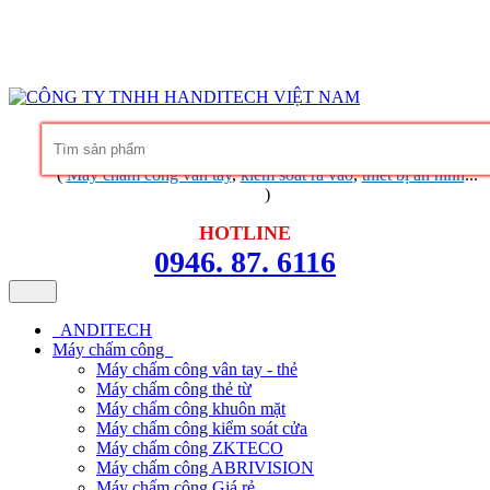
Hàng chính hãng
Bảo hành trọn đời phần mềm
Dịch vụ chuyên
nghiệp
Khuyến mãi không ngừng
Liên hệ
Tin tức - chia sẻ kinh nghiệm
(
Máy chấm công vân tay
,
kiểm soát ra vào
,
thiết bị an ninh
...
)
HOTLINE
0946. 87. 6116
ANDITECH
Máy chấm công
Máy chấm công vân tay - thẻ
Máy chấm công thẻ từ
Máy chấm công khuôn mặt
Máy chấm công kiểm soát cửa
Máy chấm công ZKTECO
Máy chấm công ABRIVISION
Máy chấm công Giá rẻ