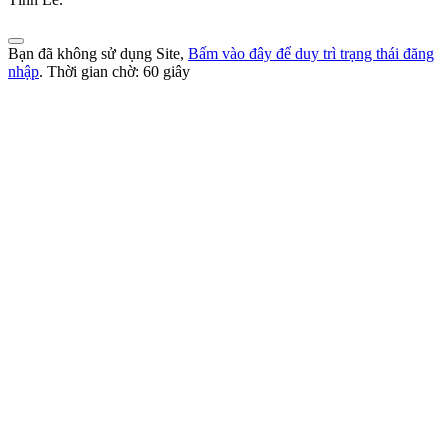
Bạn đã không sử dụng Site,
Bấm vào đây để duy trì trạng thái đăng
nhập
. Thời gian chờ:
60
giây