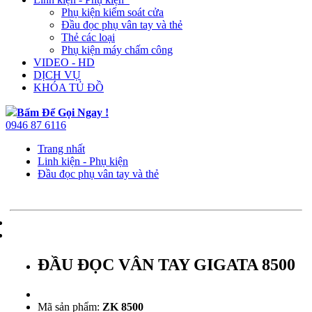
Phụ kiện kiểm soát cửa
Đầu đọc phụ vân tay và thẻ
Thẻ các loại
Phụ kiện máy chấm công
VIDEO - HD
DỊCH VỤ
KHÓA TỦ ĐỒ
Bấm Để Gọi Ngay !
0946 87 6116
Trang nhất
Linh kiện - Phụ kiện
Đầu đọc phụ vân tay và thẻ
ĐẦU ĐỌC VÂN TAY GIGATA 8500
Mã sản phẩm:
ZK 8500