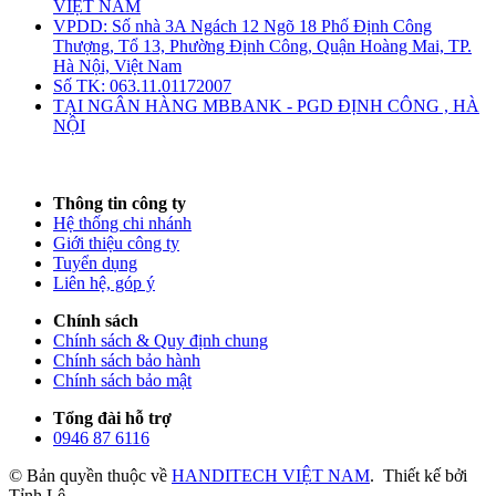
VIỆT NAM
VPDD: Số nhà 3A Ngách 12 Ngõ 18 Phố Định Công
Thượng, Tổ 13, Phường Định Công, Quận Hoàng Mai, TP.
Hà Nội, Việt Nam
Số TK: 063.11.01172007
TẠI NGÂN HÀNG MBBANK - PGD ĐỊNH CÔNG , HÀ
NỘI
Thông tin công ty
Hệ thống chi nhánh
Giới thiệu công ty
Tuyển dụng
Liên hệ, góp ý
Chính sách
Chính sách & Quy định chung
Chính sách bảo hành
Chính sách bảo mật
Tổng đài hỗ trợ
0946 87 6116
© Bản quyền thuộc về
HANDITECH VIỆT NAM
.
Thiết kế bởi
Tỉnh Lê.