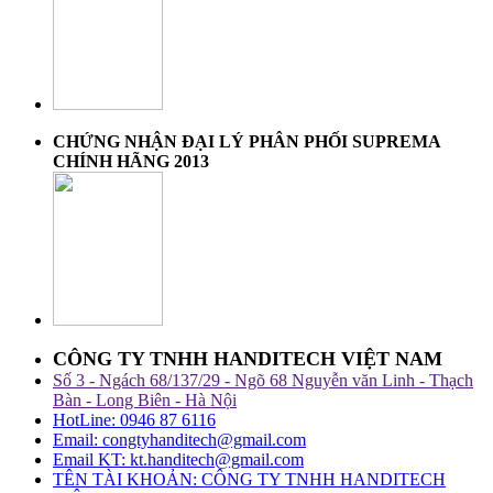
CHỨNG NHẬN ĐẠI LÝ PHÂN PHỐI SUPREMA
CHÍNH HÃNG 2013
CÔNG TY TNHH HANDITECH VIỆT NAM
Số 3 - Ngách 68/137/29 - Ngõ 68 Nguyễn văn Linh - Thạch
Bàn - Long Biên - Hà Nội
HotLine: 0946 87 6116
Email: congtyhanditech@gmail.com
Email KT: kt.handitech@gmail.com
TÊN TÀI KHOẢN: CÔNG TY TNHH HANDITECH