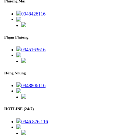
Phương Mai
0948426116
Phạm Phương
0945163616
Hồng Nhung
0948806116
HOTLINE (24/7)
0946.876.116