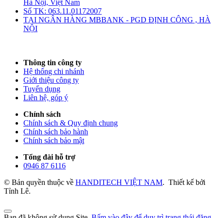
Hà Nội, Việt Nam
Số TK: 063.11.01172007
TẠI NGÂN HÀNG MBBANK - PGD ĐỊNH CÔNG , HÀ
NỘI
Thông tin công ty
Hệ thống chi nhánh
Giới thiệu công ty
Tuyển dụng
Liên hệ, góp ý
Chính sách
Chính sách & Quy định chung
Chính sách bảo hành
Chính sách bảo mật
Tổng đài hỗ trợ
0946 87 6116
© Bản quyền thuộc về
HANDITECH VIỆT NAM
.
Thiết kế bởi
Tỉnh Lê.
Bạn đã không sử dụng Site,
Bấm vào đây để duy trì trạng thái đăng