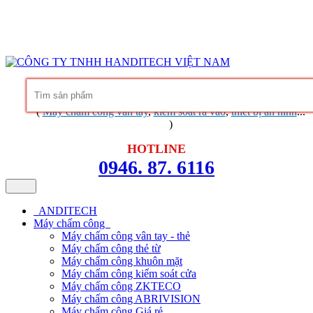
Hàng chính hãng
Bảo hành trọn đời phần mềm
Dịch vụ chuyên
nghiệp
Khuyến mãi không ngừng
Liên hệ
Tin tức - chia sẻ kinh nghiệm
(
Máy chấm công vân tay
,
kiểm soát ra vào
,
thiết bị an ninh
...
)
HOTLINE
0946. 87. 6116
ANDITECH
Máy chấm công
Máy chấm công vân tay - thẻ
Máy chấm công thẻ từ
Máy chấm công khuôn mặt
Máy chấm công kiểm soát cửa
Máy chấm công ZKTECO
Máy chấm công ABRIVISION
Máy chấm công Giá rẻ