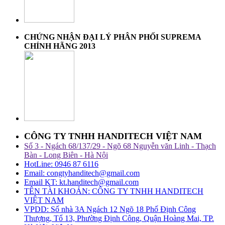
CHỨNG NHẬN ĐẠI LÝ PHÂN PHỐI SUPREMA
CHÍNH HÃNG 2013
CÔNG TY TNHH HANDITECH VIỆT NAM
Số 3 - Ngách 68/137/29 - Ngõ 68 Nguyễn văn Linh - Thạch
Bàn - Long Biên - Hà Nội
HotLine: 0946 87 6116
Email: congtyhanditech@gmail.com
Email KT: kt.handitech@gmail.com
TÊN TÀI KHOẢN: CÔNG TY TNHH HANDITECH
VIỆT NAM
VPDD: Số nhà 3A Ngách 12 Ngõ 18 Phố Định Công
Thượng, Tổ 13, Phường Định Công, Quận Hoàng Mai, TP.