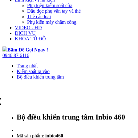
Phụ kiện kiểm soát cửa
Đầu đọc phụ vân tay và thẻ
Thẻ các loại
Phụ kiện máy chấm công
VIDEO - HD
DỊCH VỤ
KHÓA TỦ ĐỒ
Bấm Để Gọi Ngay !
0946 87 6116
Trang nhất
Kiểm soát ra vào
Bộ điều khiển trung tâm
Bộ điều khiển trung tâm Inbio 460
Mã sản phẩm:
inbio460