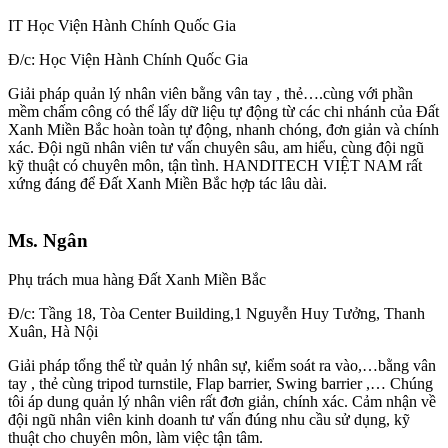
IT Học Viện Hành Chính Quốc Gia
Đ/c: Học Viện Hành Chính Quốc Gia
Giải pháp quản lý nhân viên bằng vân tay , thẻ….cùng với phần
mềm chấm công có thể lấy dữ liệu tự động từ các chi nhánh của Đất
Xanh Miền Bắc hoàn toàn tự động, nhanh chóng, đơn giản và chính
xác. Đội ngũ nhân viên tư vấn chuyên sâu, am hiểu, cùng đội ngũ
kỹ thuật có chuyên môn, tận tình. HANDITECH VIỆT NAM rất
xứng đáng để Đất Xanh Miền Bắc hợp tác lâu dài.
Ms. Ngân
Phụ trách mua hàng Đất Xanh Miền Bắc
Đ/c: Tầng 18, Tòa Center Building,1 Nguyễn Huy Tưởng, Thanh
Xuân, Hà Nội
Giải pháp tổng thể từ quản lý nhân sự, kiểm soát ra vào,…bằng vân
tay , thẻ cùng tripod turnstile, Flap barrier, Swing barrier ,… Chúng
tôi áp dung quản lý nhân viên rất đơn giản, chính xác. Cảm nhận về
đội ngũ nhân viên kinh doanh tư vấn đúng nhu cầu sử dụng, kỹ
thuật cho chuyên môn, làm việc tận tâm.