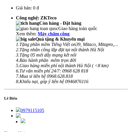
Giá bán:
0 đ
Công nghệ: ZKTeco
Còn hàng - Đặt hàng
Giao hàng toàn quốc
Xem thêm:
Máy chấm công
Quà tặng & Khuyến mại
1.Tặng phần mềm Tiếng Việt on39, Mitaco, Mitapro,…
2.Tặng nhân công lắp đặt tại nội thành Hà Nội
3.Tặng 05 mét dây mạng kết nối
4.Bảo hành phần mềm trọn đời
5.Giao hàng miễn phí nội thành Hà Nội ( <8 km)
6.Tư vấn miễn phí 24/7: 0968 628 818
7.Mua sỉ liên hệ 0968.628.818
8.Khiếu nại, góp ý liên hệ 0946876116
Lê Biên
0979115105