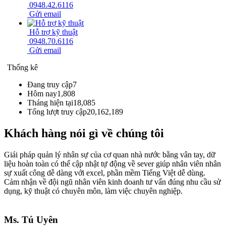
0948.42.6116
Gửi email
Hỗ trợ kỹ thuật
0948.70.6116
Gửi email
Thống kê
Đang truy cập
7
Hôm nay
1,808
Tháng hiện tại
18,085
Tổng lượt truy cập
20,162,189
Khách hàng nói gì về chúng tôi
Giái pháp quản lý nhân sự của cơ quan nhà nước bằng vân tay, dữ
liệu hoàn toàn có thể cập nhật tự động về sever giúp nhân viên nhân
sự xuất công dễ dàng với excel, phần mềm Tiếng Việt dễ dùng.
Cảm nhận về đội ngũ nhân viên kinh doanh tư vấn đúng nhu cầu sử
dụng, kỹ thuật có chuyên môn, làm việc chuyên nghiệp.
Ms. Tú Uyên