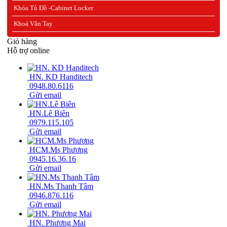
Khóa Tủ Đồ -Cabinet Locker
Khoá Vân Tay
Giỏ hàng
Hỗ trợ online
HN. KD Handitech
0948.80.6116
Gửi email
HN.Lê Biên
0979.115.105
Gửi email
HCM.Ms Phương
0945.16.36.16
Gửi email
HN.Ms Thanh Tâm
0946.876.116
Gửi email
HN. Phương Mai