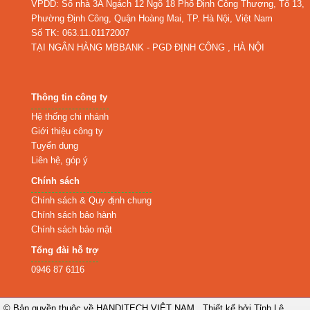
VPDD: Số nhà 3A Ngách 12 Ngõ 18 Phố Định Công Thượng, Tổ 13,
Phường Định Công, Quận Hoàng Mai, TP. Hà Nội, Việt Nam
Số TK: 063.11.01172007
TẠI NGÂN HÀNG MBBANK - PGD ĐỊNH CÔNG , HÀ NỘI
Thông tin công ty
Hệ thống chi nhánh
Giới thiệu công ty
Tuyển dụng
Liên hệ, góp ý
Chính sách
Chính sách & Quy định chung
Chính sách bảo hành
Chính sách bảo mật
Tổng đài hỗ trợ
0946 87 6116
© Bản quyền thuộc về
HANDITECH VIỆT NAM
.
Thiết kế bởi Tỉnh Lê.